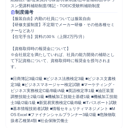
スン受講料補助制度/簿記・TOEIC受験料補助制度
制度備考
【服装自由】内勤の社員については服装自由

【研修支援制度】不定期でメーカー研修・その他各種セミ
ナーなどあり

【住宅手当】賃料の30％（上限2万円/月）

【資格取得時の報奨金について】

※会社規定を満たしていれば、社員の能力開発の補助とし
て下記資格について、資格取得時に報奨金を授与されま
す。

■日商簿記3級/2級 ■ビジネス法務検定3級 ■ビジネス文書検
定3級 ■ビジネスマネージャー検定試験 ■マーケティング・
ビジネス実務検定C級/B級/A級 ■英語検定準1級 ■油圧装置
調整技能士2級/1級 ■機械加工技能士基礎1級 ■機械加工技能
士3級/2級/1級 ■新貿易実務検定C級/B級 ■ITパスポート試験 
■基本情報技術者試験 ■情報セキュリティマネジメント ■M
OS Excel ■ファイナンシャルプランナー3級/2級 ■危険物取
扱者乙種第4類 ■社会保険労働士