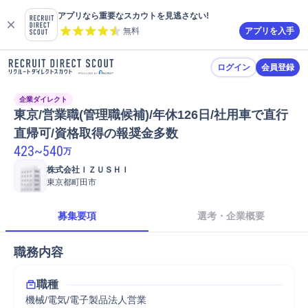
アプリなら重要なスカウトを見逃さない!
無料
アプリを入手
ログイン
会員登録
企業ダイレクト
東京/営業職(管理職候補)/年休126日/社用車で直行
直帰可/資格取得の報奨金多数
423
~
540
万
株式会社ＩＺＵＳＨＩ
東京都町田市
募集要項
選考・企業概要
職務内容
職種
機械/電気/電子製品法人営業