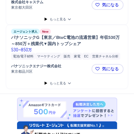
株式会社キャステム
気になる
東京都大田区
【東京/蒲
もっと見る
エージェント求人
New
パナソニックG【東京／BtoC電池の流通営業】年収530万
～850万＋残業代▼国内トップシェア
530
~
850
万
電池/電子材料
マーケティング
販売
家電
EC
営業チャネル分析
営業
電池/電子材料営業
パナソニックエナジー株式会社
気になる
東京都品川区
パナソニック
もっと見る