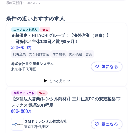
最終更新日： 
2026/6/17
条件の近いおすすめ求人
エージェント求人
New
★超優良・HITACHIグループ！【海外営業（東京）】

土日祝休／年休126日／賞与6ヶ月！
530
~
950
万
戦略立案
海外向け営業
海外出張
海外業務
営業
株式会社日立産機システム
気になる
東京都千代田区
★超優良・H
もっと見る
企業ダイレクト
New
【深耕法人営業(レンタル商材)】三井住友FGの安定基盤/フ
レックス/残業20H程度
600
~
800
万
ＳＭＦＬレンタル株式会社
気になる
東京都千代田区
【深耕法人営