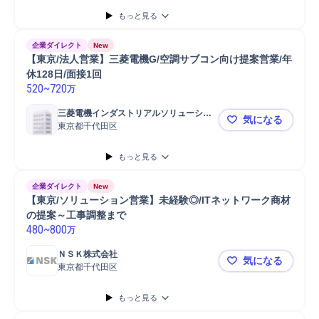
もっと見る
企業ダイレクト
New
【東京/法人営業】三菱電機G/空調サブコン向け提案営業/年
休128日/面接1回
520
~
720
万
三菱電機インダストリアルソリューショ
気になる
ンズ株式会社
東京都千代田区
【東京/法人
もっと見る
企業ダイレクト
New
【東京/ソリューション営業】未経験◎/ITネットワーク商材
の提案～工事調整まで
480
~
800
万
ＮＳＫ株式会社
気になる
東京都千代田区
【東京/ソ
もっと見る