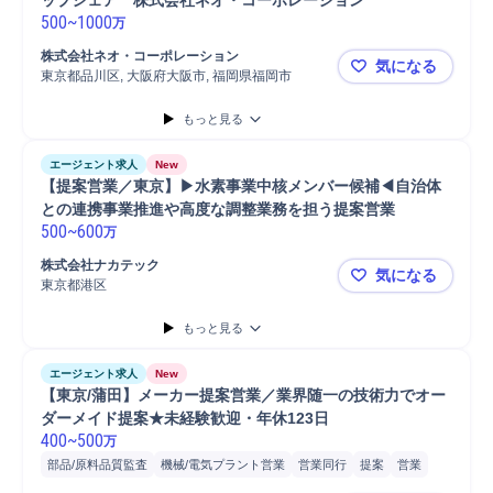
ップシェア　株式会社ネオ・コーポレーション
500
~
1000
万
株式会社ネオ・コーポレーション
気になる
東京都品川区, 大阪府大阪市, 福岡県福岡市
【法人営業
もっと見る
エージェント求人
New
【提案営業／東京】▶水素事業中核メンバー候補◀自治体
との連携事業推進や高度な調整業務を担う提案営業
500
~
600
万
株式会社ナカテック
気になる
東京都港区
【提案営業
もっと見る
エージェント求人
New
【東京/蒲田】メーカー提案営業／業界随一の技術力でオー
ダーメイド提案★未経験歓迎・年休123日
400
~
500
万
部品/原料品質監査
機械/電気プラント営業
営業同行
提案
営業
製品
部品
普通自動車