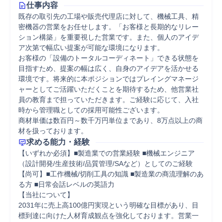
仕事内容
既存の取引先の工場や販売代理店に対して、機械工具、精
密機器の営業をお任せします。「お客様と長期的なリレー
ション構築」を重要視した営業です。また、個人のアイデ
ア次第で幅広い提案が可能な環境になります。

お客様の「設備のトータルコーディネート」できる状態を
目指すため、提案の幅は広く、自身のアイデアを活かせる
環境です。将来的に本ポジションではプレイングマネージ
ャーとしてご活躍いただくことを期待するため、他営業社
員の教育まで担っていただきます。ご経験に応じて、入社
時から管理職としての採用可能性ございます。

商材単価は数百円～数千万円単位まであり、8万点以上の商
材を扱っております。
求める能力・経験
【いずれか必須】■製造業での営業経験 ■機械エンジニア
（設計開発/生産技術/品質管理/SAなど）としてのご経験

【尚可】■工作機械/切削工具の知識 ■製造業の商流理解のあ
る方 ■日常会話レベルの英語力

【当社について】

2031年に売上高100億円実現という明確な目標があり、目
標到達に向けた人材育成観点を強化しております。営業一