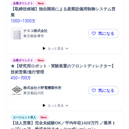
企業ダイレクト
New
【取締役候補】独自開発による産業設備用制御システム営
業
1000
~
1300
万
ナスコ株式会社
気になる
東京都多摩市
【取締役候
もっと見る
企業ダイレクト
New
★【研究用ロボット・実験装置のフロントディレクター】
技術営業/進行管理
450
~
700
万
株式会社小野電機製作所
気になる
東京都品川区
★【研究用
もっと見る
エージェント求人
New
【法人営業】完全未経験OK／平均年収1429万円 ／業界ト