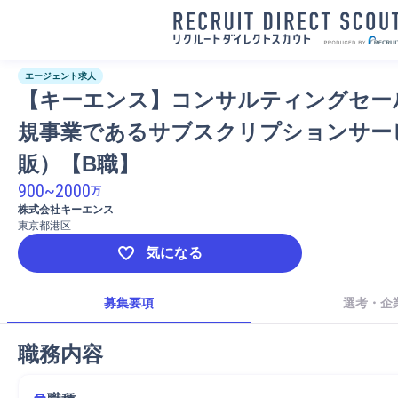
エージェント求人
【キーエンス】コンサルティングセー
規事業であるサブスクリプションサー
販）【B職】
900
~
2000
万
株式会社キーエンス
東京都港区
気になる
募集要項
選考・企
職務内容