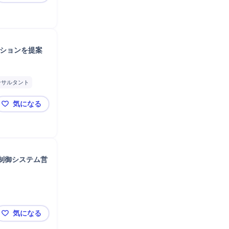
【年収最大1,080万円】国家級のカーボンニュートラ
ーションを提案
ンサルタント
気になる
【年収最大1080万】AI・モビリティサービス等の最
制御システム営
気になる
【株式会社日立製作所】日本のエネルギーインフラを支