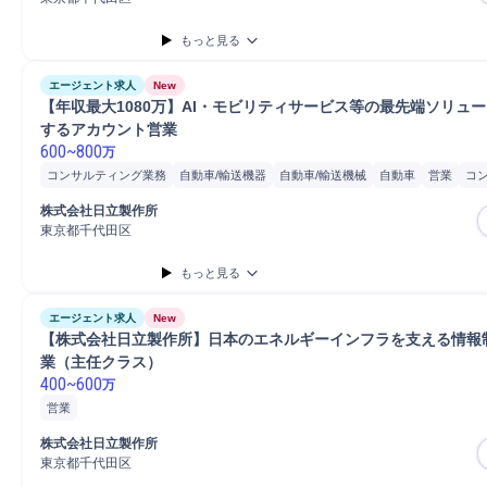
もっと見る
エージェント求人
New
【年収最大1080万】AI・モビリティサービス等の最先端ソリュ
するアカウント営業
600
~
800
万
コンサルティング業務
自動車/輸送機器
自動車/輸送機械
自動車
営業
コ
分析
株式会社日立製作所
東京都千代田区
もっと見る
エージェント求人
New
【株式会社日立製作所】日本のエネルギーインフラを支える情報
業（主任クラス）
400
~
600
万
営業
株式会社日立製作所
東京都千代田区