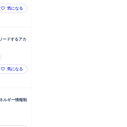
気になる
【日立で挑む】日本の未来を動かす！エネルギーDXの
リードするアカ
析
気になる
【次世代モビリティの未来を創る！】ダイナミックなビ
ネルギー情報制