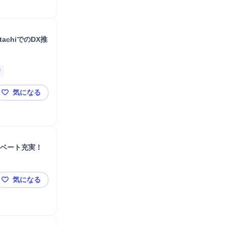
chiでのDX推
析
気になる
【日立製作所】大手自動車メーカー向けアカウント営業（One
イベート充実！
気になる
3カ月かけて先輩の隣で学ぶ、印刷用資材営業◆残業10