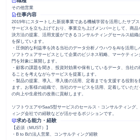
職種
その他営業
仕事内容
2019年にスタートした新規事業である機械学習を活用したサブ
サービスを立ち上げており、事業立ち上げメンバーとして、商品
決方法の提案、活用支援ができるコンサルティングセールス組織
を探しています。

・圧倒的な利益率を誇る当社のデータ分析ノウハウをAIを活用し
ソフトウェアサービスとして企業のビジネス戦略、マーケティン
門を対象に展開します。

・顧客の課題を聞き、投資対効果や保有しているデータ、当社の
ることを考えながらサービスを提案します。

・製品の提案、導入、導入後の活用、定着までを支援する役割を
ます。お客様の組織で、当社のサービスを活用、定着していただ
の向上や生産性の改善に貢献します。

ソフトウエアやSaaS型サービスのセールス・コンサルティング、
ィング会社での経験などが活かせるポジションです。
求める能力・経験
【必須（MUST）】

・B to Bの法人営業、コンサルティング経験
