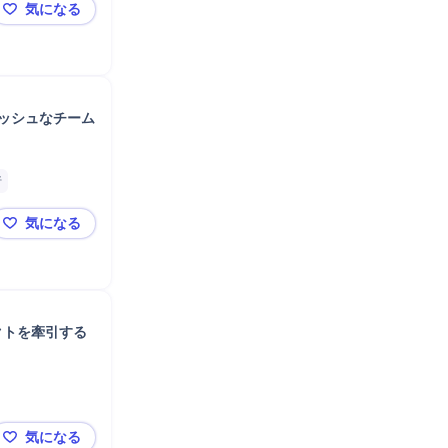
気になる
【週1〜2日在宅可】裁量を持って働く、社会インフラ
ッシュなチーム
析
気になる
【在宅勤務可】効率的な働き方を実現！平均年齢35歳
クトを牽引する
気になる