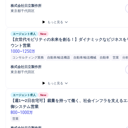
株式会社日立製作所
東京都千代田区
もっと見る
エージェント求人
New
【次世代モビリティの未来を創る！】ダイナミックなビジネスを
ウント営業
1000
~
1250
万
コンサルティング業務
自動車/輸送機器
自動車/輸送機械
自動車
営業
分
コンサルタント
株式会社日立製作所
東京都千代田区
もっと見る
エージェント求人
New
【週1〜2日在宅可】裁量を持って働く、社会インフラを支えるエ
御システム営業
800
~
1000
万
営業