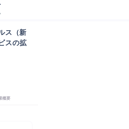
ルス（新
ビスの拡
業概要