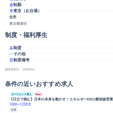
転勤
東京（お台場）
住所
東京都港区
制度・福利厚生
制度
その他
制度備考
最終更新日： 
2026/6/13
条件の近いおすすめ求人
エージェント求人
New
【日立で挑む】日本の未来を動かす！エネルギーDXの最前線営業
1000
~
1250
万
営業