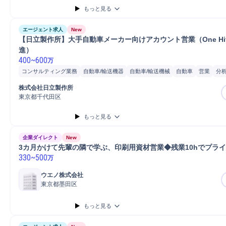
もっと見る
エージェント求人
New
【日立製作所】大手自動車メーカー向けアカウント営業（One Hita
進）
400
~
600
万
コンサルティング業務
自動車/輸送機器
自動車/輸送機械
自動車
営業
分
コンサルタント
株式会社日立製作所
東京都千代田区
もっと見る
企業ダイレクト
New
3カ月かけて先輩の隣で学ぶ、印刷用資材営業◆残業10hでプラ
330
~
500
万
ウエノ株式会社
東京都墨田区
もっと見る