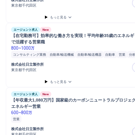
株式会社日立製作所
東京都千代田区
もっと見る
エージェント求人
New
【在宅勤務可】効率的な働き方を実現！平均年齢35歳のエネルギ
で活躍する営業職
800
~
1000
万
コンサルティング業務
自動車/輸送機械
自動車/輸送機器
自動車
営業
分
コンサルタント
株式会社日立製作所
東京都千代田区
もっと見る
エージェント求人
New
【年収最大1,080万円】国家級のカーボンニュートラルプロジェ
エネルギー営業
600
~
800
万
営業
株式会社日立製作所
東京都千代田区