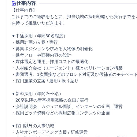
仕事内容
【仕事内容】

これまでのご経験をもとに、担当領域の採用戦略から実行までを
を持って推進いただきます。

▼中途採用（年間30名程度）

・採用計画の立案 / 実行

・募集ポジションや求める人物像の明確化

・選考フローや面接内容の設計

・媒体選定と運用、採用コストの最適化

・人材紹介会社（エージェント）様とのリレーション構築

・書類選考、1次面接などのフロント対応及び候補者のモチベート
・採用施策の立案 / 運用 / 振り返り

▼新卒採用（年間2〜5名）

・28卒以降の新卒採用戦略の企画 / 実行

・会社説明会、カジュアル面談、インターンの企画、運営

・採用ピッチ資料などの採用広報コンテンツの企画

▼採用以外の人事領域

・入社オンボーディング支援 / 研修運営
