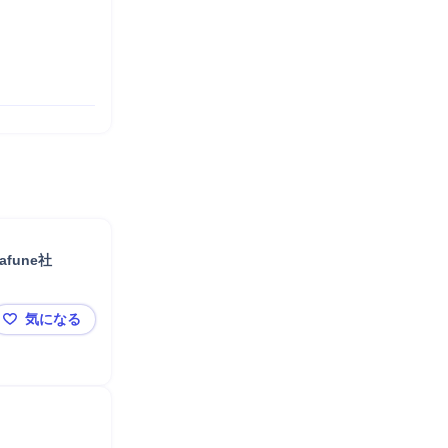
fune社
気になる
【業務委託】LinkedIn運用担当/宇宙×AI×防衛／フルリモ可