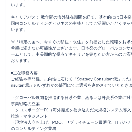
います。

キャリアパス： 数年間の海外駐在期間を経て、基本的には日本
国内コンサルティングビジネスの中核としてご活躍いただくキャ
います。

※「特定の国へ、今すぐの移住・永住」を前提とした転職をお求
希望に添えない可能性がございます。日本発のグローバルコンサ
ームとして、中長期的な視点でキャリアを築きたい方からのご応
おります。

◾️主な職務内容

ご経験や専門性、志向性に応じて「Strategy Consultant職」または「S
nsultant職」のいずれかの部門にてご選考を進めさせていただきま
・グローバル展開を推進する日系企業、あるいは外資系企業に対
事業戦略の立案

・クロスボーダーPJ（海外拠点を巻き込んだ大規模システム導入
推進・マネジメント

・現地法人立ち上げ、PMO、サプライチェーン最適化、ITガバ
のコンサルティング業務