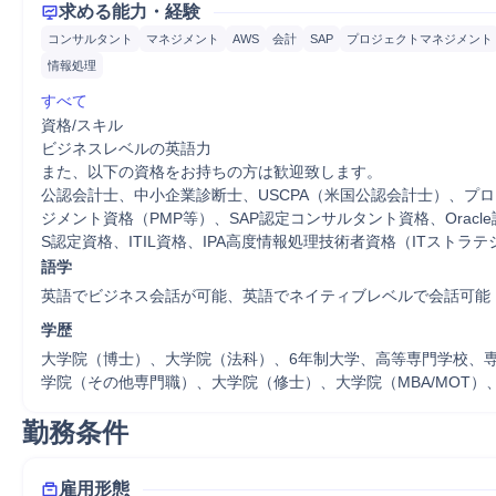
求める能力・経験
コンサルタント
マネジメント
AWS
会計
SAP
プロジェクトマネジメント
情報処理
すべて
資格/スキル

ビジネスレベルの英語力

また、以下の資格をお持ちの方は歓迎致します。

公認会計士、中小企業診断士、USCPA（米国公認会計士）、プ
ジメント資格（PMP等）、SAP認定コンサルタント資格、Oracl
S認定資格、ITIL資格、IPA高度情報処理技術者資格（ITストラ
語学
英語でビジネス会話が可能、英語でネイティブレベルで会話可能
学歴
大学院（博士）、大学院（法科）、6年制大学、高等専門学校、
学院（その他専門職）、大学院（修士）、大学院（MBA/MOT）
勤務条件
雇用形態