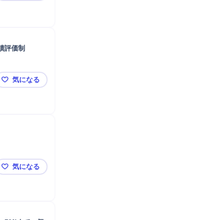
績評価制
気になる
【東京】医療コンサルタント／婦人科事業立ち上げメン
気になる
【東京】事業承継コンサルタント／税理士事務所向け体