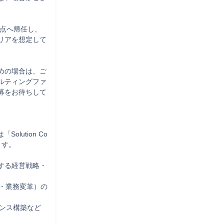
拠点へ帰任し、
リアを想定して
めの場合は、ご
ルティングファ
募をお待ちして
olution Co
す。

する経営戦略・
・業務変革）の
ナンス構築など