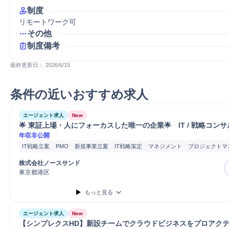
制度
リモートワーク可
その他
制度備考
最終更新日： 
2026/6/15
条件の近いおすすめ求人
エージェント求人
New
🌟 東証上場・人にフォーカスした唯一の企業🌟　IT / 戦略コン
年収非公開
IT戦略立案
PMO
新規事業立案
IT戦略策定
マネジメント
プロジェクトマ
コンサルティング業務
IT戦略コンサルティング
課題設定
業務設計
コスト
株式会社ノースサンド
要件定義
コンサルタント
戦略立案
ERP導入
SAP導入
SAP
Salesforce
東京都港区
プロジェクト
提案
もっと見る
エージェント求人
New
【シンプレクスHD】新設チームでクラウドビジネスをプロアク