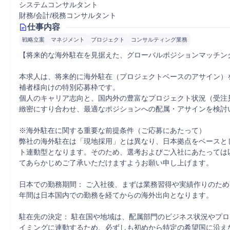
システムコンサルタント
財務/会計/税務コンサルタント
仕事内容
戦略立案
マネジメント
プロジェクト
コンサルティング業務
【将来的な海外駐在を見据えた、グローバルポジションマッチング
本求人は、将来的に海外駐在（プロジェクトベースのアサイン）
補者様向けの特別応募枠です。

個人のキャリア志向と、国内外の豊富なプロジェクト状況（受注
緻密にすり合わせ、最適なポジションへの配属・アサインを検討い
※海外駐在に関する重要な前提条件（ご応募にあたって）

弊社の海外駐在は「現地採用」とは異なり、日本拠点をベースと
ト連動型となります。そのため、選考およびご入社にあたっては
てあらかじめご了承いただけますようお願い申し上げます。

日本での勤務期間： ご入社後、まずは業務習得や実績作りのため
年間は日本国内での勤務を経てからの海外出向となります。

駐在先の決定： 駐在国や地域は、配属部門のビジネス状況やプ
イミングに連動するため、必ずしも初めから特定の希望国に沿え