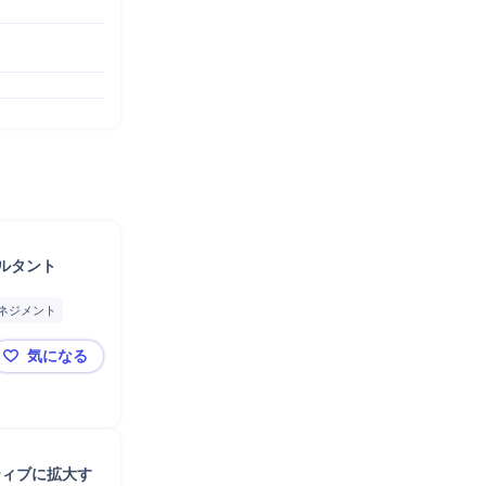
サルタント
ネジメント
削減
分析
気になる
Salesforce導入
🌟 東証上場・人にフォーカスした唯一の企業🌟 IT / 
ティブに拡大す