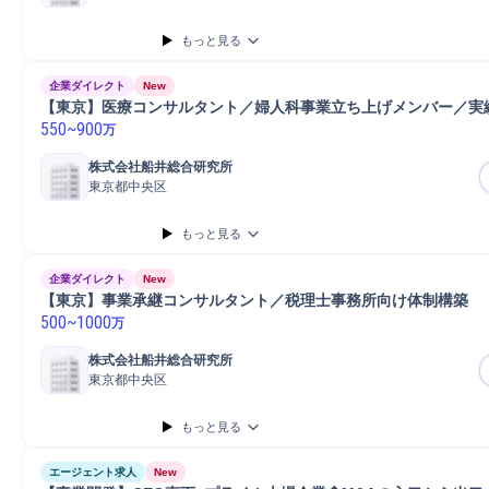
もっと見る
企業ダイレクト
New
【東京】医療コンサルタント／婦人科事業立ち上げメンバー／実
550
~
900
万
株式会社船井総合研究所
東京都中央区
もっと見る
企業ダイレクト
New
【東京】事業承継コンサルタント／税理士事務所向け体制構築
500
~
1000
万
株式会社船井総合研究所
東京都中央区
もっと見る
エージェント求人
New