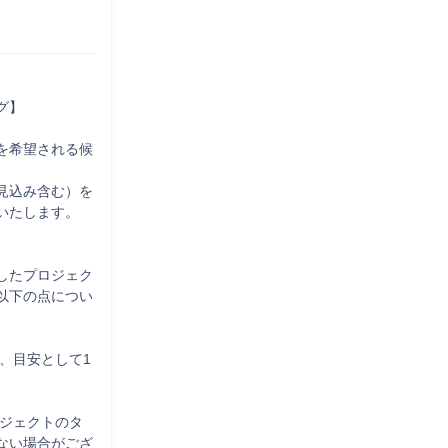
】

を希望される候
見込み含む）を
たします。

したプロジェク
以下の点につい
、目安として1
ロジェクトのタ
ない場合がござ