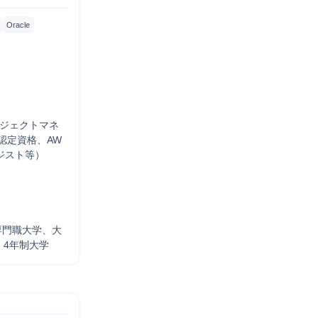
Oracle
ロジェクトマネ
e認定資格、AW
テジスト等）
専門職大学、大
、4年制大学