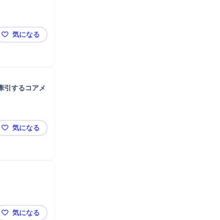
気になる
【シンプレクスHD】新設チームでクラウドビジネスを
牽引するコアメ
気になる
【アビーム】人的資本コンサル｜経営直下の最重要アジ
気になる
【東京】建設業界向けPFI・官民連携コンサルタント/経