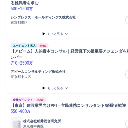
る挑戦者を求む
600
~
1500
万
シンプレクス・ホールディングス株式会社
東京都港区
もっと見る
エージェント求人
New
【アビーム】人的資本コンサル｜経営直下の最重要アジェンダを
ンバー
710
~
2500
万
アビームコンサルティング株式会社
東京都中央区
もっと見る
企業ダイレクト
New
【東京】建設業界向けPFI・官民連携コンサルタント/経験者歓迎
550
~
900
万
株式会社船井総合研究所
東京都中央区