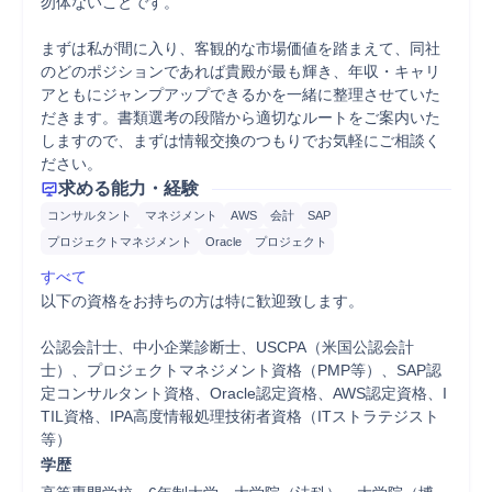
勿体ないことです。

まずは私が間に入り、客観的な市場価値を踏まえて、同社
のどのポジションであれば貴殿が最も輝き、年収・キャリ
アともにジャンプアップできるかを一緒に整理させていた
だきます。書類選考の段階から適切なルートをご案内いた
しますので、まずは情報交換のつもりでお気軽にご相談く
ださい。
求める能力・経験
コンサルタント
マネジメント
AWS
会計
SAP
プロジェクトマネジメント
Oracle
プロジェクト
すべて
以下の資格をお持ちの方は特に歓迎致します。

公認会計士、中小企業診断士、USCPA（米国公認会計
士）、プロジェクトマネジメント資格（PMP等）、SAP認
定コンサルタント資格、Oracle認定資格、AWS認定資格、I
TIL資格、IPA高度情報処理技術者資格（ITストラテジスト
等）
学歴