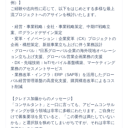
例）】

ご経験や志向性に応じて、以下をはじめとする多様な最上
流プロジェクトへのアサインを検討いたします。

・経営・事業戦略：全社・事業戦略策定、中期IT戦略立
案、ITグランドデザイン策定

・変革・イノベーション：企業変革（CX）プロジェクトの
企画・構想策定、新規事業立ち上げに伴う業務設計

・グローバル：*日系グローバル企業の海外現地オペレーシ
ョン立ち上げ支援、グローバル営業企画業務の支援

・DX・先端技術：IoT/モバイル基盤構築、マーケティング
業務のアセスメントサービス

・業務改革・インフラ：ERP（SAP等）を活用したグロー
バル経営管理基盤の高度化支援、購買構造改革によるコス
ト削減

【クレドス加藤からのメッセージ】

「コンサルタント」と一口に言っても、アビームコンサル
ティングが扱う領域は非常に多岐にわたります。ご自身だ
けで募集要項を見ていると、「この要件は満たしていない
かも」と選択肢を狭めてしまいがちですが、それは非常に