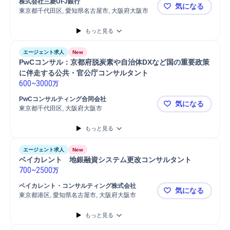
株式会社三菱UFJ銀行
気になる
東京都千代田区, 愛知県名古屋市, 大阪府大阪市
M&A（アド
もっと見る
エージェント求人
New
PwCコンサル：京都府脱炭素や自治体DXなど国の重要政策
に伴走する公共・官公庁コンサルタント
600
~
3000
万
PwCコンサルティング合同会社
気になる
東京都千代田区, 大阪府大阪市
PwCコン
もっと見る
エージェント求人
New
ベイカレント　地銀融資システム更改コンサルタント
700
~
2500
万
ベイカレント・コンサルティング株式会社
気になる
東京都港区, 愛知県名古屋市, 大阪府大阪市
ベイカレン
もっと見る