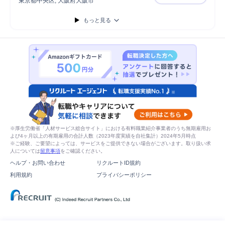
東京都中央区, 大阪府大阪市
【東京/大阪
コンサルタント
提案
プロジェクト全体PMO
プロジェクトリーダー
もっと見る
プロジェクトマネージャー
プロジェクト企画提案
プロジェクト推進
システム設計
システム開発
システム要件定義
システム計画策定
※厚生労働省「人材サービス総合サイト」における有料職業紹介事業者のうち無期雇用お
よび4ヶ月以上の有期雇用の合計人数（2023年度実績を自社集計）2024年5月時点
※ご経験、ご要望によっては、サービスをご提供できない場合がございます。取り扱い求
人については
留意事項
をご確認ください。
ヘルプ・お問い合わせ
リクルートID規約
利用規約
プライバシーポリシー