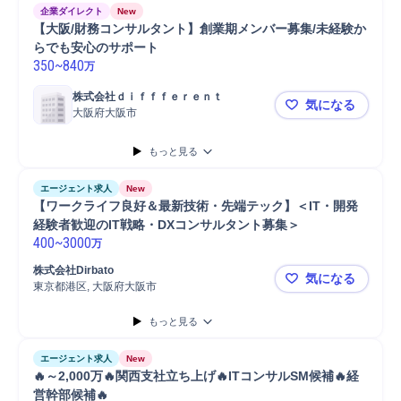
企業ダイレクト
New
【大阪/財務コンサルタント】創業期メンバー募集/未経験か
らでも安心のサポート
350
~
840
万
株式会社ｄｉｆｆｆｅｒｅｎｔ
気になる
大阪府大阪市
【大阪/財
もっと見る
エージェント求人
New
【ワークライフ良好＆最新技術・先端テック】＜IT・開発
経験者歓迎のIT戦略・DXコンサルタント募集＞
400
~
3000
万
株式会社Dirbato
気になる
東京都港区, 大阪府大阪市
【ワークラ
もっと見る
エージェント求人
New
🔥～2,000万🔥関西支社立ち上げ🔥ITコンサルSM候補🔥経
営幹部候補🔥