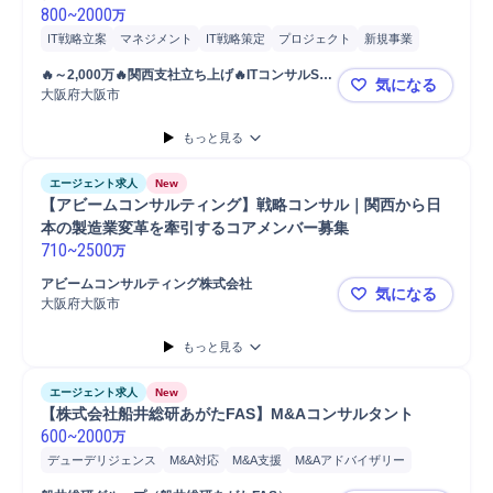
800
~
2000
万
IT戦略立案
マネジメント
IT戦略策定
プロジェクト
新規事業
デザイン
自動車
保険
幹部
マネージャー
品質担保
🔥～2,000万🔥関西支社立ち上げ🔥ITコンサルSM
気になる
ロードマップ策定
損害保険
生命保険
クラウド
工作機械
IoT
候補🔥経営幹部候補🔥
大阪府大阪市
🔥～2,00
分析
ゲーム
戦略立案
コンサルティング業務
運用保守
もっと見る
IT戦略コンサルティング
サービス提供
顧客折衝
要件定義
開発
システム開発
コンサルタント
エージェント求人
New
【アビームコンサルティング】戦略コンサル｜関西から日
本の製造業変革を牽引するコアメンバー募集
710
~
2500
万
アビームコンサルティング株式会社
気になる
大阪府大阪市
【アビーム
もっと見る
エージェント求人
New
【株式会社船井総研あがたFAS】M&Aコンサルタント
600
~
2000
万
デューデリジェンス
M&A対応
M&A支援
M&Aアドバイザリー
M&Aコンサルティング