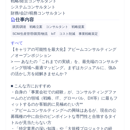
戦略/経営コンサルタント
システムコンサルタント
財務/会計/税務コンサルタント
仕事内容
購買/調達
戦略立案
コンサルタント
戦略提案
SCM/生産管理/購買/物流
IoT
コスト削減
事業戦略策定
すべて
【キャリアの可能性を最大化】アビームコンサルティング
／オープンポジション

> ── あなたの「これまでの実績」を、最先端のコンサルテ
ィング領域へ最適マッピング。まずはカジュアルに、強み
の活かし方を紐解きませんか？

■ こんな方におすすめ

・自身の「事業会社での経験」が、コンサルティングファ
ームのどの領域（戦略、IT、グローバル、DX等）に最もフ
ィットするのか客観的に見極めたい方**

・アビームコンサルティングへの興味はあるが、現在の公
募職種の中に自分のピンポイントな専門性と合致するタイ
トルが見当たらない方

・「特定業界の深い知識」や「大規模プロジェクトの経