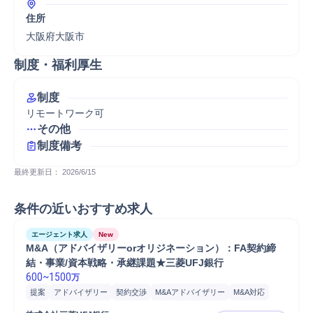
住所
大阪府大阪市
制度・福利厚生
制度
リモートワーク可
その他
制度備考
最終更新日： 
2026/6/15
条件の近いおすすめ求人
エージェント求人
New
M&A（アドバイザリーorオリジネーション）：FA契約締
結・事業/資本戦略・承継課題★三菱UFJ銀行
600
~
1500
万
提案
アドバイザリー
契約交渉
M&Aアドバイザリー
M&A対応
戦略提案
契約締結
海外M&A