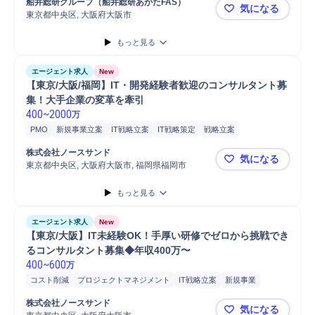
船井総研グループ（船井総研あがたFAS）
気になる
東京都中央区, 大阪府大阪市
【株式会社
もっと見る
エージェント求人
New
【東京/大阪/福岡】IT・開発経験者歓迎のコンサルタント募
集！大手企業の変革を牽引
400
~
2000
万
PMO
新規事業立案
IT戦略立案
IT戦略策定
戦略立案
プロジェクトマネジメント
IT戦略コンサルティング
株式会社ノースサンド
気になる
コンサルティング業務
コンサルタント
戦略提案
システム設計
東京都中央区, 大阪府大阪市, 福岡県福岡市
【東京/大
システム開発
システム要件定義
システム制御工学
もっと見る
システム計画策定
シニアマネージャー
シニアコンサルタント
マネジメント
マネージャー
運用保守
プロジェクト
開発
エージェント求人
New
要件定義
戦略策定コンサルティング
事業戦略立案
事業戦略策定
【東京/大阪】IT未経験OK！手厚い研修でゼロから挑戦でき
るコンサルタント募集◆年収400万〜
400
~
600
万
コスト削減
プロジェクトマネジメント
IT戦略立案
新規事業
コンサルティング業務
IT戦略コンサルティング
プロジェクト
株式会社ノースサンド
気になる
新規事業立案
業務設計
開発
システム統合
PMO
戦略立案