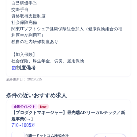
自己研鑽手当

交際手当

資格取得支援制度

社会保険完備

関東ITソフトウェア健康保険組合加入（健康保険組合の福
利厚生が利用可）

独自の社内研修制度あり

【加入保険】	

社会保険、厚生年金、労災、雇用保険
制度備考
最終更新日： 
2026/6/15
条件の近いおすすめ求人
企業ダイレクト
New
【プロダクトマネージャー】最先端AI×リーガルテック／新
規事業0→1
710
~
1005
万
弁護士ドットコム株式会社