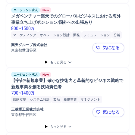
エージェント求人
New
メガベンチャー楽天でのグローバルビジネスにおける海外
事業立ち上げポジション/国外への出張あり
800
~
1500
万
マーケティング
オペレーション設計
開発
シミュレーション
分析
新規事業
新規事業立案
市場調査
PoC
PoC開発
楽天グループ株式会社
気になる
ロードマップ策定
プロダクト開発
海外事業立ち上げ
海外勤務
東京都世田谷区
メガベンチ
プロジェクト
マネジメント
プロジェクトマネジメント
事業推進
もっと見る
事業戦略立案
事業計画
プロダクト選定
プロダクトマネージャー
プロダクト機能改善提案
エージェント求人
New
【宇宙×新規事業】確かな技術力と革新的なビジネス戦略で
新規事業を創る技術責任者
700
~
1400
万
戦略立案
システム設計
製品
新規事業
マネジメント
プロジェクトマネジメント
パートナー
開発
技術評価
三菱重工業株式会社
気になる
新規事業立案
成熟期新規事業
事業計画
事業戦略立案
東京都千代田区
【宇宙×新
事業戦略策定
事業計画策定
事業推進
開発ディレクション
もっと見る
開発マネジメント
開発プロジェクト
プロジェクト推進