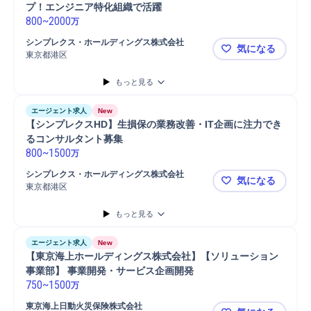
プ！エンジニア特化組織で活躍
800
~
2000
万
シンプレクス・ホールディングス株式会社
気になる
東京都港区
【シンプレ
もっと見る
エージェント求人
New
【シンプレクスHD】生損保の業務改善・IT企画に注力でき
るコンサルタント募集
800
~
1500
万
シンプレクス・ホールディングス株式会社
気になる
東京都港区
【シンプレ
もっと見る
エージェント求人
New
【東京海上ホールディングス株式会社】【ソリューション
事業部】 事業開発・サービス企画開発
750
~
1500
万
東京海上日動火災保険株式会社