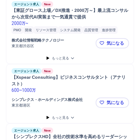
プロジェクト
技術開発
新製品開発プロジェクト
新技術開発
エージェント求人
New
北アメリカ業務
海外勤務
海外常駐
海外業務
【東証グロース上場／DX推進・2000万～】最上流コンサル
から次世代AI実装まで一気通貫で提供
2000
~
万
PMO
開発
リソース管理
システム開発
品質管理
進捗管理
システム要件定義
デプロイ
要件定義
コンサルティング業務
株式会社情報戦略テクノロジー
気になる
プロジェクト
PoC
コンサルタント
プロジェクトリーダー
東京都渋谷区
【東証グロー
プロジェクトマネージャー
ロードマップ策定
リスクマネジメント
もっと見る
IT戦略策定
マネジメント
PC/Web
エージェント求人
New
【Xspear Consulting】ビジネスコンサルタント（アナリ
スト）
600
~
1000
万
シンプレクス・ホールディングス株式会社
気になる
東京都港区
【Xspear
もっと見る
エージェント求人
New
【シンプレクスHD】全社の技術水準を高めるリーダーシッ