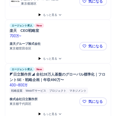
気になる
東京都港区
【プロダク
もっと見る
エージェント求人
New
楽天　CEO戦略室
700
~
万
楽天グループ株式会社
気になる
東京都世田谷区
楽天 CEO
もっと見る
エージェント求人
New
◤日立製作所◢ 全社28万人基盤のグローバル標準化｜フロ
ントSE・戦略企画｜年収490万〜
400
~
800
万
戦略提案
Web/ITサービス
プロジェクト
マネジメント
コンサルティング業務
SAP
プロジェクトマネジメント
提案
株式会社日立製作所
気になる
Salesforce
障害対応
AWS
開発
提案書作成
工程管理
クラウド
東京都千代田区
◤日立製作所
コンサルタント
課題/ボトルネック特定
資料作成
Azure
要件定義
もっと見る
メール対応