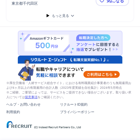
気になる
東京都千代田区
【東京海上
もっと見る
※厚生労働省「人材サービス総合サイト」における有料職業紹介事業者のうち無期雇用お
よび4ヶ月以上の有期雇用の合計人数（2023年度実績を自社集計）2024年5月時点
※ご経験、ご要望によっては、サービスをご提供できない場合がございます。取り扱い求
人については
留意事項
をご確認ください。
ヘルプ・お問い合わせ
リクルートID規約
利用規約
プライバシーポリシー