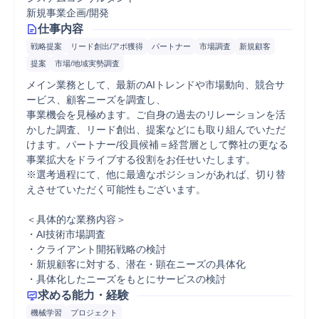
新規事業企画/開発
仕事内容
戦略提案
リード創出/アポ獲得
パートナー
市場調査
新規顧客
提案
市場/地域実勢調査
メイン業務として、最新のAIトレンドや市場動向、競合サ
ービス、顧客ニーズを調査し、

事業機会を見極めます。ご自身の過去のリレーションを活
かした調査、リード創出、提案などにも取り組んでいただ
けます。パートナー/役員候補＝経営層として弊社の更なる
事業拡大をドライブする役割をお任せいたします。 

※選考過程にて、他に最適なポジションがあれば、切り替
えさせていただく可能性もございます。

＜具体的な業務内容＞ 

・AI技術市場調査

・クライアント開拓戦略の検討 

・新規顧客に対する、潜在・顕在ニーズの具体化 

・具体化したニーズをもとにサービスの検討
求める能力・経験
機械学習
プロジェクト