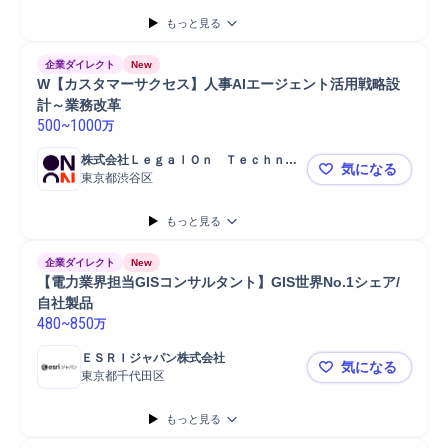
もっと見る
企業ダイレクト
New
W【カスタマーサクセス】人事AIエージェント活用戦略設
計～業務改革
500
~
1000
万
株式会社ＬｅｇａｌＯｎ　Ｔｅｃｈｎｏ
気になる
ｌｏｇｉｅｓ
東京都渋谷区
W【カスタ
もっと見る
企業ダイレクト
New
【電力業界担当GISコンサルタント】GIS世界No.1シェア/
自社製品
480
~
850
万
ＥＳＲＩジャパン株式会社
気になる
東京都千代田区
【電力業界担
もっと見る