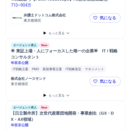
710
~
904
万
弁護士ドットコム株式会社
気になる
東京都港区
※未経験可【P
もっと見る
エージェント求人
New
🌟 東証上場・人にフォーカスした唯一の企業🌟　IT / 戦略
コンサルタント
年収非公開
IT戦略立案
PMO
新規事業立案
IT戦略策定
マネジメント
プロジェクトマネジメント
コンサルティング業務
株式会社ノースサンド
気になる
IT戦略コンサルティング
課題設定
業務設計
コスト削減
分析
東京都港区
🌟 東証上
要件定義
コンサルタント
戦略立案
ERP導入
SAP導入
SAP
もっと見る
Salesforce
Salesforce導入
プロジェクト
提案
エージェント求人
New
【日立製作所】次世代産業団地開発・事業創生（GX・D
X・AX領域）
年収非公開