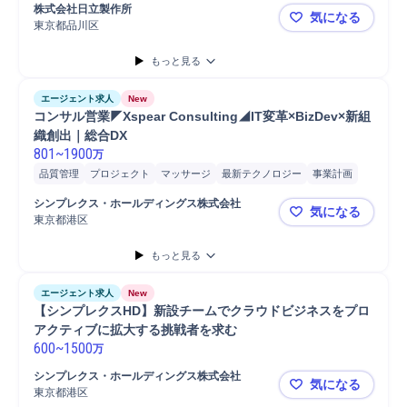
株式会社日立製作所
気になる
東京都品川区
【日立製作
もっと見る
エージェント求人
New
コンサル営業◤Xspear Consulting◢IT変革×BizDev×新組
織創出｜総合DX
801
~
1900
万
品質管理
プロジェクト
マッサージ
最新テクノロジー
事業計画
新規事業
コンサルティング業務
マネジメント
アライアンス
開発
シンプレクス・ホールディングス株式会社
気になる
分析
営業
提案
課題/ボトルネック特定
ボディケア/マッサージ
東京都港区
コンサル営業◤
オペレーション設計
パートナー
事業計画策定
もっと見る
エージェント求人
New
【シンプレクスHD】新設チームでクラウドビジネスをプロ
アクティブに拡大する挑戦者を求む
600
~
1500
万
シンプレクス・ホールディングス株式会社
気になる
東京都港区
【シンプレ