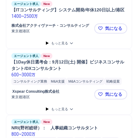
エージェント求人
New
【ITコンサルティング】システム開発/年休120日以上/港区
1400
~
2500
万
株式会社アクティヴァーチ・コンサルティング
気になる
東京都港区
【ITコンサ
もっと見る
エージェント求人
New
【1Day休日選考会：9月12日(土) 開催】ビジネスコンサル
タント/DXコンサルタント
600
~
3000
万
コンサルティング業務
M&A支援
M&Aコンサルティング
戦略提案
新規事業
事業戦略立案
新規事業立案
事業戦略策定
 Xspear Consulting株式会社
気になる
プロジェクト推進
戦略立案
オペレーション構築
事業構想
開発
東京都港区
【1Day休
システム開発
もっと見る
エージェント求人
New
NRI(野村総研）：　人事組織コンサルタント
800
~
2000
万