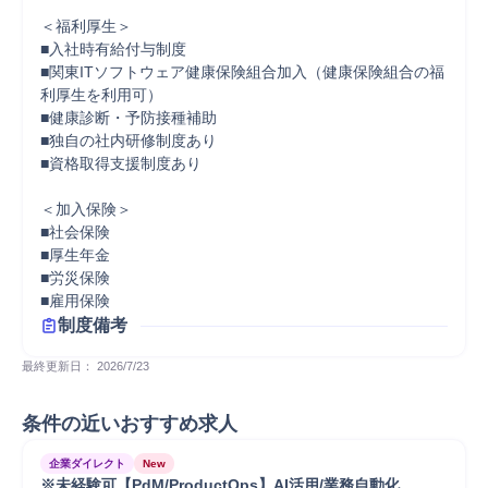
＜福利厚生＞

■入社時有給付与制度

■関東ITソフトウェア健康保険組合加入（健康保険組合の福
利厚生を利用可）

■健康診断・予防接種補助

■独自の社内研修制度あり

■資格取得支援制度あり

＜加入保険＞	

■社会保険

■厚生年金

■労災保険

■雇用保険
制度備考
最終更新日： 
2026/7/23
条件の近いおすすめ求人
企業ダイレクト
New
※未経験可【PdM/ProductOps】AI活用/業務自動化