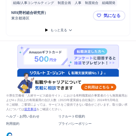
組織/人事コンサルティング
制度企画
人事
制度統合
組織開発
導入支援
コンサルタント
コンサルティング業務
プロジェクト
NRI(野村総合研究所）
気になる
東京都港区
NRI(野村
もっと見る
※厚生労働省「人材サービス総合サイト」における有料職業紹介事業者のうち無期雇用お
よび4ヶ月以上の有期雇用の合計人数（2023年度実績を自社集計）2024年5月時点
※ご経験、ご要望によっては、サービスをご提供できない場合がございます。取り扱い求
人については
留意事項
をご確認ください。
ヘルプ・お問い合わせ
リクルートID規約
利用規約
プライバシーポリシー