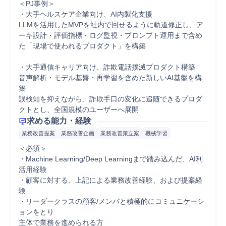
＜PJ事例＞

・大手ヘルスケア企業向け、AI内製化支援

LLMを活用したMVPを社内で回せるように軌道修正し、ア
ーキ設計・評価指標・ログ監視・プロンプト運用まで含め
た「現場で使われるプロダクト」を構築

・大手通信キャリア向け、詐欺電話撲滅プロダクト構築

音声解析・モデル基盤・再学習を含めた新しいAI基盤を構
築

誤検知を抑えながら、詐欺手口の変化に追随できるプロダ
クトとし、全国規模のユーザーへ展開
求める能力・経験
業務改善提案
業務改善企画
業務改善策立案
機械学習
＜必須＞

・Machine Learning/Deep Learningまで踏み込んだ、AI利
活用経験

・顧客に対する、上記による業務改善経験、および提案経
験

・リーダークラスの顧客/メンバと積極的にコミュニケーシ
ョンをとり

主体で業務を進められる方
