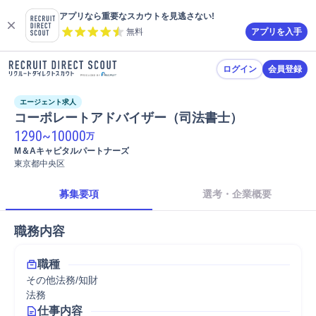
アプリなら重要なスカウトを見逃さない!
無料
アプリを入手
ログイン
会員登録
エージェント求人
コーポレートアドバイザー（司法書士）
1290
~
10000
万
M＆Aキャピタルパートナーズ
東京都中央区
募集要項
選考・企業概要
職務内容
職種
その他法務/知財
法務
仕事内容