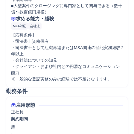
■大型案件のクロージングに専門家として関与できる（数十
億〜数百億円規模）
求める能力・経験
M&A対応
会社法
【応募条件】

・司法書士資格保有

・司法書士として組織再編またはM&A関連の登記実務経験2
年以上

・会社法についての知見

・クライアントおよび社内との円滑なコミュニケーション
能力

勤務条件
雇用形態
正社員
契約期間
無