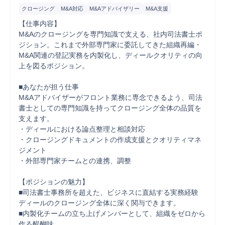
クロージング
M&A対応
M&Aアドバイザリー
M&A支援
【仕事内容】

M&Aのクロージングを専門知識で支える、社内司法書士ポ
ジション。これまで外部専門家に委託してきた組織再編・
M&A関連の登記実務を内製化し、ディールクオリティの向
上を図るポジション。

■あなたが担う仕事

M&Aアドバイザーがフロント業務に専念できるよう、司法
書士としての専門知識を持ってクロージング全体の品質を
支えます。

・ディールにおける論点整理と相談対応

・クロージングドキュメントの作成支援とクオリティマネ
ジメント

・外部専門家チームとの連携、調整

【ポジションの魅力】

■司法書士事務所を超えた、ビジネスに直結する実務経験

ディールのクロージング全体に深く関与できます。

■内製化チームの立ち上げメンバーとして、組織をゼロから
作る醍醐味
