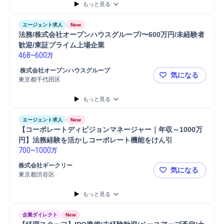
もっと見る
課長/参事官
師長/課長
M&A支援
M&Aアドバイザリー
M&A対応
転職支援
エージェント求人
New
法務/株式会社オープンハウスグループ/〜600万円/未経験者
歓迎/東証プライム上場企業
468
~
600
万
 株式会社オープンハウスグループ
気になる
東京都千代田区
法務/株式会
もっと見る
エージェント求人
New
【コーポレートディビジョンマネージャー｜年収～1000万
円】法務経験を活かしコーポレート機能をけん引
700
~
1000
万
株式会社ギークリー
気になる
東京都渋谷区
【コーポレ
もっと見る
企業ダイレクト
New