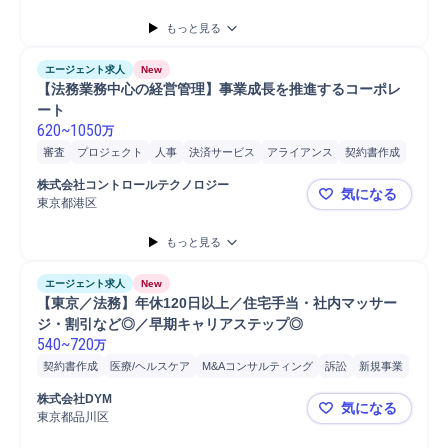
もっと見る
エージェント求人
New
【法務業務中心の経営管理】事業成長を推進するコーポレ
ート
620
~
1050
万
審査
プロジェクト
人事
決済サービス
アライアンス
契約書作成
体制構築
コンプライアンス
分析
株式会社コントロールテクノロジー
気になる
東京都港区
【法務業務
もっと見る
エージェント求人
New
【東京／法務】年休120日以上／住宅手当・社内マッサー
ジ・割引など◎／早期キャリアステップ◎
540
~
720
万
契約書作成
医療/ヘルスケア
M&Aコンサルティング
訴訟
新規事業
係長
経営会議
マネジメント
取締役
社長
課長
幹部
提案
株式会社DYM
気になる
制度構築
法人営業
営業
部長
クリニック
コンプライアンス
東京都品川区
【東京／法
執行役員
コンサルティング業務
アドバイザリー
マネージャー