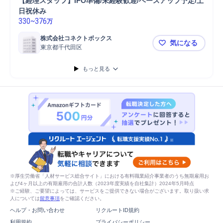
【経理スタッフ】IPO準備/未経験歓迎/ベースアップ予定/土
日祝休み
330
~
376
万
株式会社コネクトボックス
気になる
東京都千代田区
【経理スタッ
もっと見る
※厚生労働省「人材サービス総合サイト」における有料職業紹介事業者のうち無期雇用お
よび4ヶ月以上の有期雇用の合計人数（2023年度実績を自社集計）2024年5月時点
※ご経験、ご要望によっては、サービスをご提供できない場合がございます。取り扱い求
人については
留意事項
をご確認ください。
ヘルプ・お問い合わせ
リクルートID規約
利用規約
プライバシーポリシー