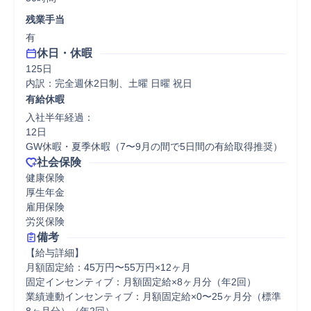
残業手当
有
休日・休暇
125日

内訳：完全週休2日制、土曜 日曜 祝日
有給休暇
入社半年経過：

12日

GW休暇・夏季休暇（7〜9月の間で5日間の有給取得推奨）
社会保険
健康保険

厚生年金

雇用保険

労災保険
備考
【給与詳細】

月額固定給：45万円〜55万円×12ヶ月

固定インセンティブ：月額固定給×8ヶ月分（年2回）

業績連動インセンティブ：月額固定給×0〜25ヶ月分（標準