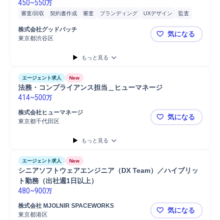
450
~
550
万
審査/回収
契約書作成
審査
ブランディング
UXデザイン
監査
内部監査
内部統制
顧客体験デザイン
契約書管理
書類作成
株式会社グッドパッチ
気になる
書類整理
書類確認
書類管理
法律/法規制検索
研修実施
Slack
東京都渋谷区
【グロース
事務
契約書締結
弁護士との折衝
弁護士外部折衝
もっと見る
エージェント求人
New
法務・コンプライアンス担当＿ヒューマネージ
414
~
500
万
株式会社ヒューマネージ
気になる
東京都千代田区
法務・コン
もっと見る
エージェント求人
New
シニアソフトウェアエンジニア（DX Team）／ハイブリッ
ト勤務（出社週1日以上）
480
~
900
万
株式会社 MJOLNIR SPACEWORKS
気になる
東京都港区
シニアソフト