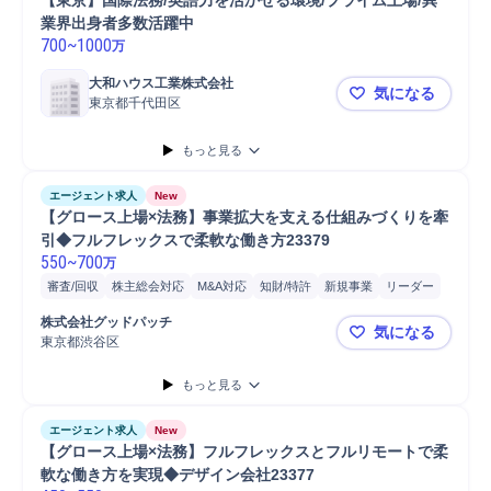
【東京】国際法務/英語力を活かせる環境/プライム上場/異
業界出身者多数活躍中
700
~
1000
万
大和ハウス工業株式会社
気になる
東京都千代田区
【東京】国
もっと見る
エージェント求人
New
【グロース上場×法務】事業拡大を支える仕組みづくりを牽
引◆フルフレックスで柔軟な働き方23379
550
~
700
万
審査/回収
株主総会対応
M&A対応
知財/特許
新規事業
リーダー
UXデザイン
監査
戦略法務
審査
契約書作成
内部監査
内部統制
株式会社グッドパッチ
気になる
顧客体験デザイン
Pマーク運用
契約書管理
書類作成
書類整理
東京都渋谷区
【グロース
書類確認
書類管理
提案
法律/法規制検索
データ分析
もっと見る
エージェント求人
New
【グロース上場×法務】フルフレックスとフルリモートで柔
軟な働き方を実現◆デザイン会社23377