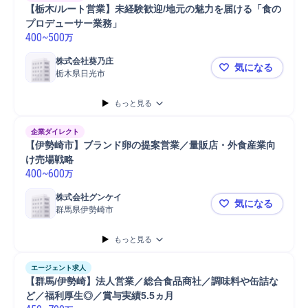
【栃木/ルート営業】未経験歓迎/地元の魅力を届ける「食の
プロデューサー業務」
400
~
500
万
株式会社葵乃庄
気になる
栃木県日光市
【栃木/ル
もっと見る
企業ダイレクト
【伊勢崎市】ブランド卵の提案営業／量販店・外食産業向
け売場戦略
400
~
600
万
株式会社グンケイ
気になる
群馬県伊勢崎市
【伊勢崎市
もっと見る
エージェント求人
【群馬/伊勢崎】法人営業／総合食品商社／調味料や缶詰な
ど／福利厚生◎／賞与実績5.5ヵ月