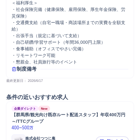
＜福利厚⽣＞

・社会保険完備（健康保険、雇⽤保険、厚⽣年⾦保険、労
災保険）

・交通費⽀給（⾃宅ー職場・商談場所までの実費を全額⽀
給）

・出張⼿当（規定に基づいて⽀給）

・⾃⼰研鑽/学習サポート（年間36,000円上限）

・⾷事補助（オフィスでやさい完備）

・リモートワーク可能

・懇親会、社員旅⾏等のイベント
制度備考
最終更新日： 
2026/6/17
条件の近いおすすめ求人
企業ダイレクト
New
【群馬県/観光向け既存ルート配送スタッフ】年収400万円
～/TTCグループ
400
~
500
万
株式会社つつじ庵