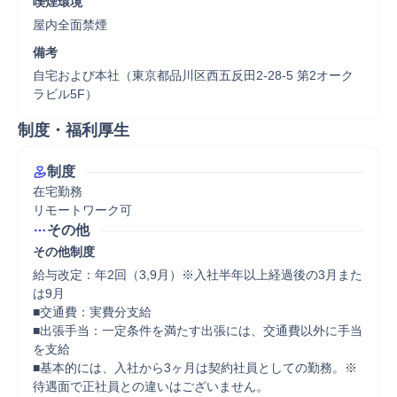
喫煙環境
屋内全面禁煙
備考
自宅および本社（東京都品川区西五反田2-28-5 第2オーク
ラビル5F）
制度・福利厚生
制度
在宅勤務

リモートワーク可
その他
その他制度
給与改定：年2回（3,9⽉）※⼊社半年以上経過後の3⽉また
は9⽉

■交通費：実費分⽀給

■出張⼿当：⼀定条件を満たす出張には、交通費以外に⼿当
を⽀給

■基本的には、⼊社から3ヶ⽉は契約社員としての勤務。※
待遇⾯で正社員との違いはございません。
