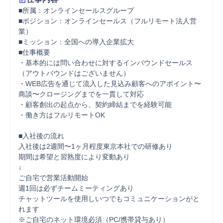
■所属：オンラインセールスグループ

■ポジション：オンラインセールス（フルリモート法人営
業）

■ミッション：全国への導入企業拡大

■仕事概要

・基本的には問い合わせに対するインバウンドセールス
（アウトバウンドはございません）

・WEB広告を通じて流入した見込み顧客へのアポイント〜
商談〜クロージングまでを一貫して対応

・顧客創出の起点から、契約締結までを経験可能

・働き方はフルリモートOK

■入社後の流れ

入社後は2週間〜1ヶ月程度東京本社での研修あり

期間は希望と習熟度により変動あり

↓

ご自宅で営業活動開始

週1回は必ずチームミーティングあり

チャットツールを使用しいつでもコミュニケーションがと
れます

※ご自宅のネット環境必須（PC/携帯貸与あり）
