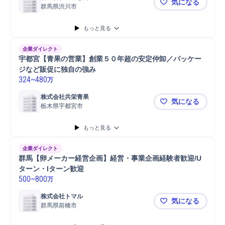
気になる
群馬県渋川市
【群馬県/観
もっと見る
企業ダイレクト
宇都宮【青果の営業】創業５０年超の安定仲卸／パッケー
ジなど販促に独自の強み
324
~
480
万
株式会社共栄青果
気になる
栃木県宇都宮市
宇都宮【青
もっと見る
企業ダイレクト
群馬【卵メーカー経営企画】経営・事業企画経験者歓迎/U
ターン・Iターン歓迎
500
~
800
万
株式会社トマル
気になる
群馬県前橋市
群馬【卵メ