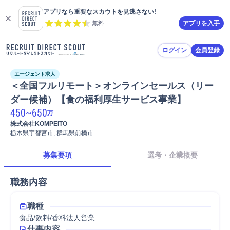
アプリなら重要なスカウトを見逃さない!
無料
アプリを入手
ログイン
会員登録
エージェント求人
＜全国フルリモート＞オンラインセールス（リー
ダー候補）【⾷の福利厚⽣サービス事業】
450
~
650
万
株式会社KOMPEITO
栃木県宇都宮市, 群馬県前橋市
募集要項
選考・企業概要
職務内容
職種
食品/飲料/香料法人営業
仕事内容