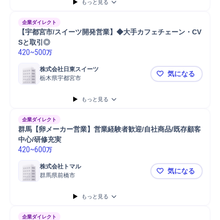
もっと見る
企業ダイレクト
【宇都宮市/スイーツ開発営業】◆大手カフェチェーン・CV
Sと取引◎
420
~
500
万
株式会社日東スイーツ
気になる
栃木県宇都宮市
【宇都宮市
もっと見る
企業ダイレクト
群馬【卵メーカー営業】営業経験者歓迎/自社商品/既存顧客
中心/研修充実
420
~
600
万
株式会社トマル
気になる
群馬県前橋市
群馬【卵メ
もっと見る
企業ダイレクト