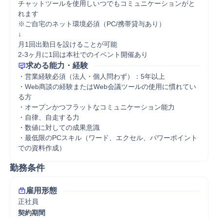
チャットツールを使用しいつでもコミュニケーションがと
れます

※ご自宅のネット環境必須（PC/携帯貸与あり）

↓

月1回出勤日を設けることが可能

2-3ヶ月に1回は本社でのイベント開催あり
求める能力・経験
・営業経験必須（法人・個人問わず）：5年以上

・Web商談の経験またはWeb会議ツールの使用に慣れてい
る方

・オープンかつフラットなコミュニケーション能力

・自律、自走する力

・数値に対しての成果意識

・最低限のPCスキル（ワード、エクセル、パワーポイント
での資料作成）
勤務条件
雇用形態
正社員
契約期間