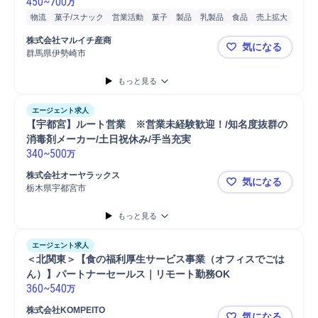
450
~
700
万
物流
菓子/スナック
営業活動
菓子
製品
乳製品
食品
売上拡大
惣菜
生鮮品
飲料
提案
調味料
水産物
営業
開発
販売
株式会社マルイチ産商
気になる
冷凍食品
販促企画
既存顧客
生産管理
購買調達
群馬県伊勢崎市
【群馬/伊
物流/生産管理職担当
冷蔵/冷凍運搬船
接客
顧客折衝
もっと見る
エージェント求人
【宇都宮】ルート営業　※営業未経験歓迎！/知名度抜群の
消毒剤メーカー/土日祝休み/手当充実
340
~
500
万
株式会社オーヤラックス
気になる
栃木県宇都宮市
【宇都宮】
もっと見る
エージェント求人
＜北関東＞【⾷の福利厚⽣サービス事業（オフィスでごは
ん）】パートナーセールス｜リモート勤務OK
360
~
540
万
株式会社KOMPEITO
気になる