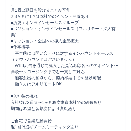
↓

月1回出勤日を設けることが可能

2-3ヶ月に1回は本社でのイベント開催あり	

■所属：オンラインセールスグループ

■ポジション：オンラインセールス（フルリモート法人営
業）

■ミッション：全国への導入企業拡大

■仕事概要

・基本的には問い合わせに対するインバウンドセールス
（アウトバウンドはございません）

・WEB広告を通じて流入した見込み顧客へのアポイント〜
商談〜クロージングまでを一貫して対応

・顧客創出の起点から、契約締結までを経験可能

・働き方はフルリモートOK

■入社後の流れ

入社後は2週間〜1ヶ月程度東京本社での研修あり

期間は希望と習熟度により変動あり

↓

ご自宅で営業活動開始

週1回は必ずチームミーティングあり
