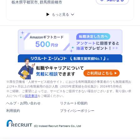
栃木県宇都宮市, 群馬県前橋市
＜北関東＞
もっと見る
※厚生労働省「人材サービス総合サイト」における有料職業紹介事業者のうち無期雇用お
よび4ヶ月以上の有期雇用の合計人数（2023年度実績を自社集計）2024年5月時点
※ご経験、ご要望によっては、サービスをご提供できない場合がございます。取り扱い求
人については
留意事項
をご確認ください。
ヘルプ・お問い合わせ
リクルートID規約
利用規約
プライバシーポリシー