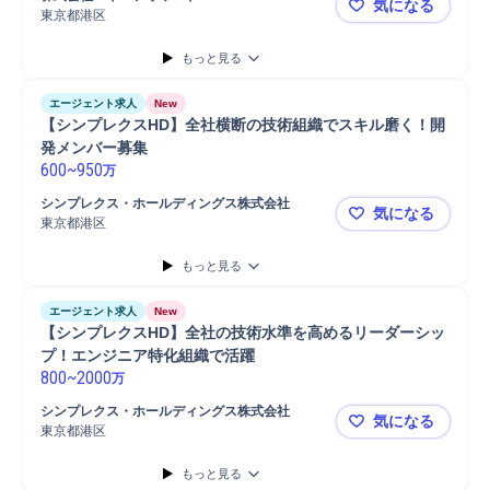
気になる
東京都港区
【年収最大9
もっと見る
エージェント求人
New
【シンプレクスHD】全社横断の技術組織でスキル磨く！開
発メンバー募集
600
~
950
万
シンプレクス・ホールディングス株式会社
気になる
東京都港区
【シンプレ
もっと見る
エージェント求人
New
【シンプレクスHD】全社の技術水準を高めるリーダーシッ
プ！エンジニア特化組織で活躍
800
~
2000
万
シンプレクス・ホールディングス株式会社
気になる
東京都港区
【シンプレ
もっと見る