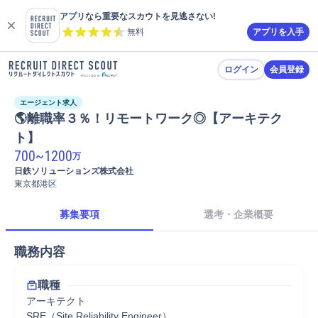
アプリなら重要なスカウトを見逃さない!
無料
アプリを入手
ログイン
会員登録
エージェント求人
🌎離職率３％！リモートワーク◎【アーキテク
ト】
700
~
1200
万
日鉄ソリューションズ株式会社
東京都港区
募集要項
選考・企業概要
職務内容
職種
アーキテクト
SRE（Site Reliability Engineer）