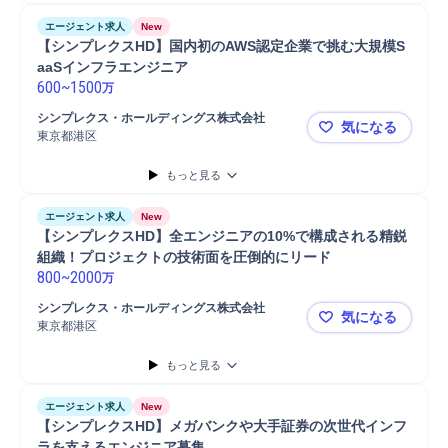
エージェント求人
New
【シンプレクスHD】国内初のAWS認定企業で挑む大規模S
aaSインフラエンジニア
600
~
1500
万
シンプレクス・ホールディングス株式会社
気になる
東京都港区
【シンプレ
もっと見る
エージェント求人
New
【シンプレクスHD】全エンジニアの10%で構成される精鋭
組織！プロジェクトの技術面を圧倒的にリード
800
~
2000
万
シンプレクス・ホールディングス株式会社
気になる
東京都港区
【シンプレ
もっと見る
エージェント求人
New
【シンプレクスHD】メガバンクや大手証券の次世代インフ
ラを支えるエンジニア募集