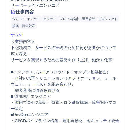
サーバーサイドエンジニア
仕事内容
CD
アーキテクト
クラウド
プロセス設計
運用設計
プロジェクト
提案
障害対応
すべて
＜業務内容＞

下記領域で、サービスの実現のために何が必要かについて
広く考え、

サービスを実現するための基盤を作り上げ、動かす仕事

■インフラエンジニア（クラウド・オンプレ基盤担当）

・当社の水平ソリューション（アプリケーション、ミドル
ウェア、サービス）を組み合わせ、

　顧客業務に価値を届ける

■ 運用設計エンジニア

・運用プロセス設計、監視・ログ基盤構築、障害対応フロ
ー策定

■DevOpsエンジニア

・CI/CDパイプライン構築、運用自動化、セキュリティ統合
