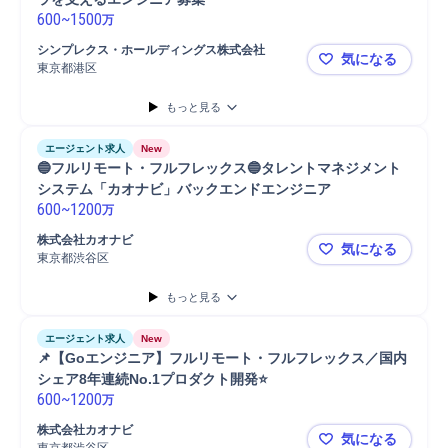
600
~
1500
万
シンプレクス・ホールディングス株式会社
気になる
東京都港区
【シンプレ
もっと見る
エージェント求人
New
🔵フルリモート・フルフレックス🔵タレントマネジメント
システム「カオナビ」バックエンドエンジニア
600
~
1200
万
株式会社カオナビ
気になる
東京都渋谷区
🔵フルリ
もっと見る
エージェント求人
New
📌【Goエンジニア】フルリモート・フルフレックス／国内
シェア8年連続No.1プロダクト開発⭐
600
~
1200
万
株式会社カオナビ
気になる