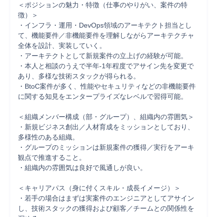
＜ポジションの魅力・特徴（仕事のやりがい、案件の特
徴）＞

・インフラ・運用・DevOps領域のアーキテクト担当とし
て、機能要件／非機能要件を理解しながらアーキテクチャ
全体を設計、実装していく。

・アーキテクトとして新規案件の立上げの経験が可能。

・本人と相談のうえで半年-1年程度でアサイン先を変更で
あり、多様な技術スタックが得られる。

・BtoC案件が多く、性能やセキュリティなどの非機能要件
に関する知見をエンタープライズなレベルで習得可能。

＜組織メンバー構成（部・グループ）、組織内の雰囲気＞

・新規ビジネス創出／人材育成をミッションとしており、
多様性のある組織。

・グループのミッションは新規案件の獲得／実行をアーキ
観点で推進すること。

・組織内の雰囲気は良好で風通しが良い。

＜キャリアパス（身に付くスキル・成長イメージ）＞

・若手の場合はまずは実案件のエンジニアとしてアサイン
し、技術スタックの獲得および顧客／チームとの関係性を