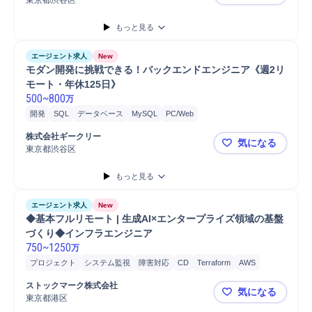
東京都渋谷区
📌【Goエ
もっと見る
エージェント求人
New
モダン開発に挑戦できる！バックエンドエンジニア《週2リ
モート・年休125日》
500
~
800
万
開発
SQL
データベース
MySQL
PC/Web
株式会社ギークリー
気になる
東京都渋谷区
モダン開発
もっと見る
エージェント求人
New
◆基本フルリモート | 生成AI×エンタープライズ領域の基盤
づくり◆インフラエンジニア
750
~
1250
万
プロジェクト
システム監視
障害対応
CD
Terraform
AWS
クラウド
Python
Node.js
Vue.js
TypeScript
開発
Azure
ストックマーク株式会社
気になる
東京都港区
◆基本フルリ