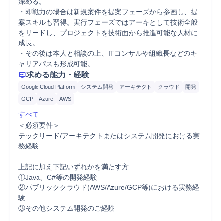
深める。

・即戦力の場合は新規案件を提案フェーズから参画し、提
案スキルも習得。実行フェーズではアーキとして技術全般
をリードし、プロジェクトを技術面から推進可能な人材に
成長。

・その後は本人と相談の上、ITコンサルや組織長などのキ
ャリアパスも形成可能。
求める能力・経験
Google Cloud Platform
システム開発
アーキテクト
クラウド
開発
GCP
Azure
AWS
すべて
＜必須要件＞

テックリード/アーキテクトまたはシステム開発における実
務経験

上記に加え下記いずれかを満たす方

①Java、C#等の開発経験

②パブリッククラウド(AWS/Azure/GCP等)における実務経
験

③その他システム開発のご経験
