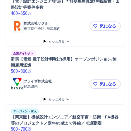
【電子設計エンジニア/群馬】＊無期雇用派遣/車載装置・回
路設計等案件多数
400
~
650
万
株式会社リクル
気になる
東京都中央区, 群馬県内
【電子設計
もっと見る
企業ダイレクト
群馬【電気 電子設計/即戦力採用】オープンポジション/無
期雇用派遣
500
~
800
万
ブライザ株式会社
気になる
群馬県内
群馬【電気
もっと見る
エージェント求人
【関東圏】機械設計エンジニア／航空宇宙・防衛・FA機器
等のプロジェクト／定年65歳まで昇給／※通勤圏
500
~
700
万