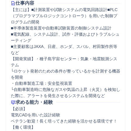
仕事内容
【主には】■計測装置や試験システムの電気回路設計■PLC
（プログラマブルロジックコントローラ）を用いた制御プ
ログラムの開発

■半導体製造装置や自動車試験装置の制御システム設計

■電気配線、システム設計、試作・評価およびトラブルシュ
ーティング

■主要顧客はJAXA、日産、ホンダ、スバル、村田製作所等
など

【開発実績】・種子島宇宙センター：気象・地震観測シス
テム

└ロケット発射のための条件が整っているかを計測する機器
を開発

・自動車製造工場：安全監視装置

└自動車製造時に危険なガスや気温の上昇（火災）を検知し
た際に、アラートを発生させるシステムを開発など
求める能力・経験
【必須】

電気CADを用いた設計経験

ベテラン歓迎！長く培ってきた経験を活かせる環境です！

【働く環境】
