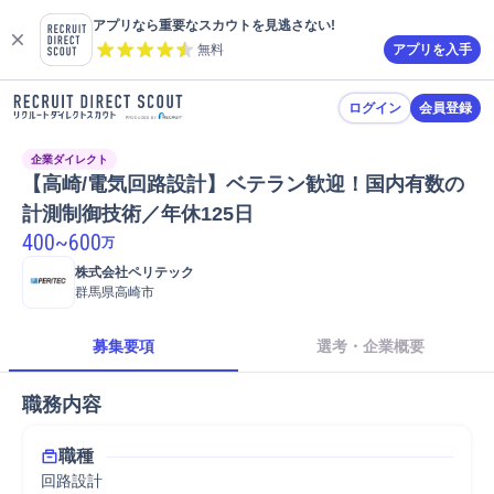
アプリなら重要なスカウトを見逃さない!
無料
アプリを入手
ログイン
会員登録
企業ダイレクト
【高崎/電気回路設計】ベテラン歓迎！国内有数の
計測制御技術／年休125日
400
~
600
万
株式会社ペリテック
群馬県高崎市
募集要項
選考・企業概要
職務内容
職種
回路設計