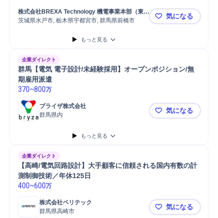
株式会社BREXA Technology 機電事業本部（東日
気になる
本）
茨城県水戸市, 栃木県宇都宮市, 群馬県前橋市
【関東圏】
もっと見る
企業ダイレクト
群馬【電気 電子設計/未経験採用】オープンポジション/無
期雇用派遣
370
~
800
万
ブライザ株式会社
気になる
群馬県内
群馬【電気
もっと見る
企業ダイレクト
【高崎/電気回路設計】大手顧客に信頼される国内有数の計
測制御技術／年休125日
400
~
600
万
株式会社ペリテック
気になる
群馬県高崎市
【高崎/電