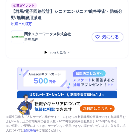
企業ダイレクト
【群馬/電子回路設計】シニアエンジニア/航空宇宙・防衛分
野/無期雇用派遣
500
~
700
万
関東スターワークス株式会社
気になる
群馬県内
【群馬/電
もっと見る
※厚生労働省「人材サービス総合サイト」における有料職業紹介事業者のうち無期雇用お
よび4ヶ月以上の有期雇用の合計人数（2023年度実績を自社集計）2024年5月時点
※ご経験、ご要望によっては、サービスをご提供できない場合がございます。取り扱い求
人については
留意事項
をご確認ください。