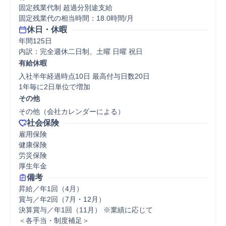
固定残業代制 超過分別途支給

固定残業代の相当時間：18.0時間/月
休日・休暇
年間125日

内訳：完全週休二日制、土曜 日曜 祝日
有給休暇
入社半年経過時点10日 最高付与日数20日

1年毎に2日単位で増加
その他
その他（会社カレンダーによる）
社会保険
雇用保険

健康保険

労災保険

厚生年金
備考
昇給／年1回（4月）

賞与／年2回（7月・12月）

決算賞与／年1回（11月） ※業績に応じて

＜各手当・制度補足＞
