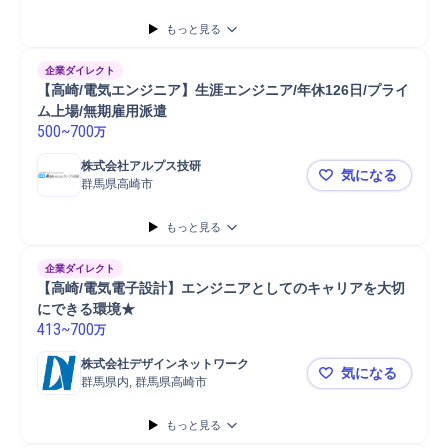
もっと見る
企業ダイレクト
【高崎/電気エンジニア】生涯エンジニア/年休126日/プライ
ム上場/無期雇用派遣
500
~
700
万
株式会社アルプス技研
気になる
群馬県高崎市
【高崎/電気
もっと見る
企業ダイレクト
【高崎/電気電子設計】エンジニアとしてのキャリアを大切
にできる環境★
413
~
700
万
株式会社デザインネットワーク
気になる
群馬県内, 群馬県高崎市
【高崎/電
もっと見る