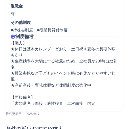
退職金
有
その他制度
■持株会制度　■従業員貸付制度
制度備考
【魅力】

★休日は基本カレンダーどおり！土日祝＆夏冬の長期休暇
もあり

★生産効率を大切にする社風のため、全社員が20時には帰
宅

★授業参観など子どものイベント時に有休がとりやすい社
風

★産前産後・育児休暇など休暇制度の強化中

【面接備考】

「書類選考→面接→適性検査→二次面接→内定」
最終更新日： 
2026/6/17