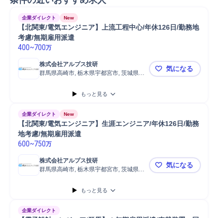
条件の近いおすすめ求人
企業ダイレクト
New
【北関東/電気エンジニア】上流工程中心/年休126日/勤務地
考慮/無期雇用派遣
400
~
700
万
株式会社アルプス技研
気になる
群馬県高崎市, 栃木県宇都宮市, 茨城県日
【北関東/電
立市
もっと見る
企業ダイレクト
New
【北関東/電気エンジニア】生涯エンジニア/年休126日/勤務
地考慮/無期雇用派遣
600
~
750
万
株式会社アルプス技研
気になる
群馬県高崎市, 栃木県宇都宮市, 茨城県日
【北関東/電
立市
もっと見る
企業ダイレクト