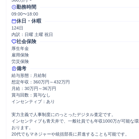
360万円〜
勤務時間
09:00〜18:00
休日・休暇
124日

内訳：日曜 土曜 祝日
社会保険
厚生年金

雇用保険

労災保険
備考
給与形態：月給制

想定年収：360万円～432万円

月給：30万円～36万円

賞与回数：賞与なし

インセンティブ：あり

実力主義で人事制度にのっとったデジタル査定です。

インセンティブも青天井で、一般社員でも年収1000万が可能な
おります。

20代でもマネジャーや統括部長に昇進することも可能です。
