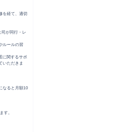
修を経て、適切
上司が同行・レ
やルールの習


置に関するサポ
ていただきま
なると月額10
ます。
