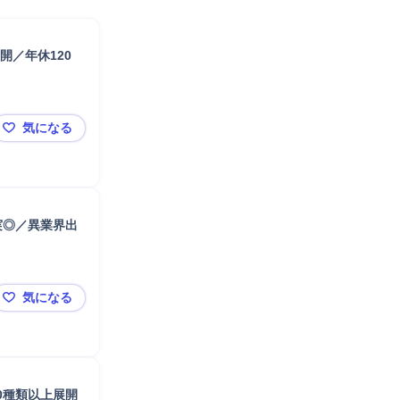
開／年休120
気になる
【業界未経験歓迎】IT法人営業◆自社SaaS「楽楽シリー
実◎／異業界出
気になる
★プライム上場／国内屈指のSaaS企業／残業20H以下
0種類以上展開