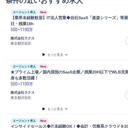
条件の近いおすすめ求人
エージェント求人
New
【業界未経験歓迎】IT法人営業◆自社SaaS「楽楽シリーズ」等展
日・残業18h 
500
~
1100
万
株式会社ラクス
東京都渋谷区
もっと見る
エージェント求人
New
★プライム上場／国内屈指のSaaS企業／残業20H以下でWLB充
身も多数活躍！ 
500
~
1100
万
株式会社ラクス
東京都渋谷区
もっと見る
エージェント求人
New
インサイドセールス◆IT未経験OK！◆会計・労務系クラウドを2