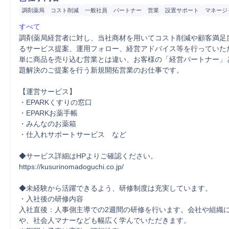
調剤薬局
コスト削減
一般社員
パートナー
営業
設置サポート
マネージ
すべて
調剤薬局経営者に対し、当社商材を用いてコスト削減や顧客満足
るサービス提案、運用フォロー、経営アドバイス等を行っていただ
単に商品を売り込む営業とは違い、お客様の「経営パートナー」
題解決のご提案を行う新規開拓営業のお仕事です。

【運営サービス】

・EPARKくすりの窓口

・EPARKお薬手帳

・みんなのお薬箱

・仕入れサポートサービス　など

◆サービス詳細はHPよりご確認ください。

https://kusurinomadoguchi.co.jp/

◆未経験から活躍できるよう、研修制度は充実しています。

・入社後の研修内容

入社直後：人事側主導での2週間の研修を行います。会社や組織
や、社会人マナーなども幅広く学んでいただきます。
