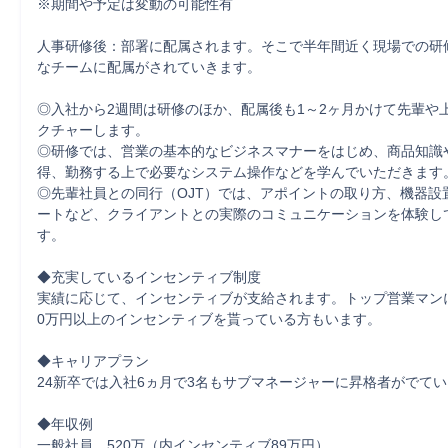
※期間や予定は変動の可能性有

人事研修後：部署に配属されます。そこで半年間近く現場での研
なチームに配属がされていきます。

◎入社から2週間は研修のほか、配属後も1～2ヶ月かけて先輩や
クチャーします。

◎研修では、営業の基本的なビジネスマナーをはじめ、商品知識
得、勤務する上で必要なシステム操作などを学んでいただきます。
◎先輩社員との同行（OJT）では、アポイントの取り方、機器設
ートなど、クライアントとの実際のコミュニケーションを体験し
す。

◆充実しているインセンティブ制度

実績に応じて、インセンティブが支給されます。トップ営業マンに
0万円以上のインセンティブを貰っている方もいます。

◆キャリアプラン

24新卒では入社6ヵ月で3名もサブマネージャーに昇格者がでてい
◆年収例

一般社員　520万（内インセンティブ89万円）
