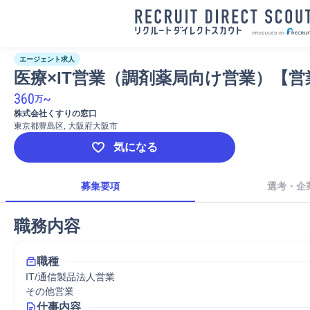
エージェント求人
医療×IT営業（調剤薬局向け営業）【営
360
~
万
株式会社くすりの窓口
東京都豊島区, 大阪府大阪市
気になる
募集要項
選考・企
職務内容
職種
IT/通信製品法人営業
その他営業
仕事内容