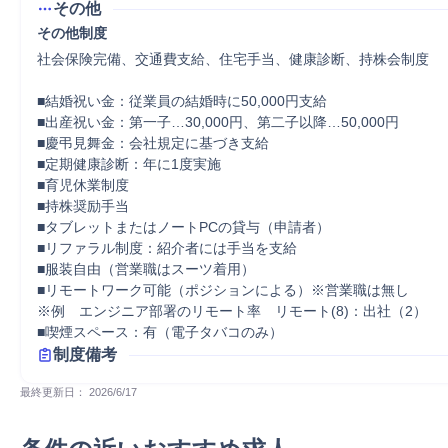
その他
その他制度
社会保険完備、交通費支給、住宅手当、健康診断、持株会制度

■結婚祝い金：従業員の結婚時に50,000円支給

■出産祝い金：第一子…30,000円、第二子以降…50,000円

■慶弔見舞金：会社規定に基づき支給

■定期健康診断：年に1度実施

■育児休業制度

■持株奨励手当

■タブレットまたはノートPCの貸与（申請者）

■リファラル制度：紹介者には手当を支給

■服装自由（営業職はスーツ着用）

■リモートワーク可能（ポジションによる）※営業職は無し

※例　エンジニア部署のリモート率　リモート(8)：出社（2）

■喫煙スペース：有（電子タバコのみ）
制度備考
最終更新日： 
2026/6/17