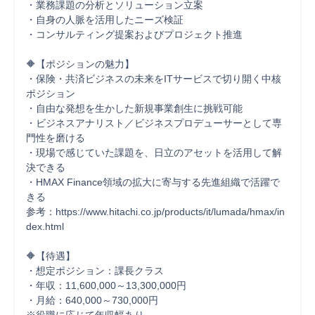
・業務課題の分析とソリューション立案

・自身の人脈を活用したニーズ検証

・コンサルティング提案およびプロジェクト推進

🔶【ポジションの魅力】

・保険・共済ビジネスの未来をITサービスで切り開く中核
ポジション

・自由な発想を生かした新規事業創生に挑戦可能

・ビジネスアナリスト／ビジネスプロデューサーとして専
門性を磨ける

・現場で感じていた課題を、日立のアセットを活用して解
決できる

・HMAX Finance領域の拡大に寄与する先進組織で活躍で
きる

参考：https://www.hitachi.co.jp/products/it/lumada/hmax/in
dex.html

🔶【待遇】

・想定ポジション：課長クラス

・年収：11,600,000～13,300,000円

・月給：640,000～730,000円
