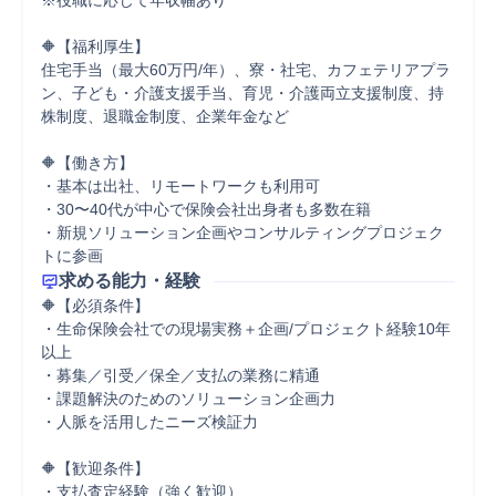
※役職に応じて年収幅あり

🔶【福利厚生】

住宅手当（最大60万円/年）、寮・社宅、カフェテリアプラ
ン、子ども・介護支援手当、育児・介護両立支援制度、持
株制度、退職金制度、企業年金など

🔶【働き方】

・基本は出社、リモートワークも利用可

・30〜40代が中心で保険会社出身者も多数在籍

・新規ソリューション企画やコンサルティングプロジェク
トに参画
求める能力・経験
🔶【必須条件】

・生命保険会社での現場実務＋企画/プロジェクト経験10年
以上

・募集／引受／保全／支払の業務に精通

・課題解決のためのソリューション企画力

・人脈を活用したニーズ検証力

🔶【歓迎条件】

・支払査定経験（強く歓迎）
