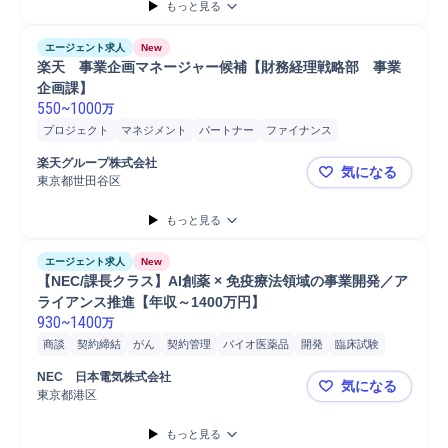
もっと見る
エージェント求人
New
楽天　事業企画マネージャー候補【財務経理戦略部　事業
企画課】
550
~
1000
万
プロジェクト
マネジメント
パートナー
ファイナンス
コンサルティング業務
予算管理
会計
管理会計
楽天グループ株式会社
気になる
東京都世田谷区
楽天 事業
もっと見る
エージェント求人
New
【NEC/課長クラス】AI創薬 × 免疫療法領域の事業開発／ア
ライアンス推進【年収～1400万円】
930
~
1400
万
商談
契約締結
がん
契約管理
バイオ医薬品
開発
臨床試験
アライアンス
事業戦略立案
医療/ヘルスケア
感染症/ワクチン
NEC　日本電気株式会社
気になる
条件交渉
分析
戦略立案
契約交渉
アライアンスマネジメント
東京都港区
【NEC/課
プロジェクト
新規事業
市場分析
新薬
もっと見る