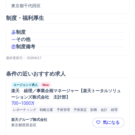
東京都千代田区
制度・福利厚生
制度
その他
制度備考
最終更新日： 
2026/6/17
条件の近いおすすめ求人
エージェント求人
New
楽天　経理／事業企画マネージャー【楽天トータルソリュ
ーションズ株式会社　主計部】
700
~
1000
万
レポーティング
戦略立案
予算管理
予算策定
財務
会計
経理
IFRS
監査
管理会計
分析
Microsoft Excel
プロジェクト
税務
楽天グループ株式会社
気になる
東京都世田谷区
楽天 経理