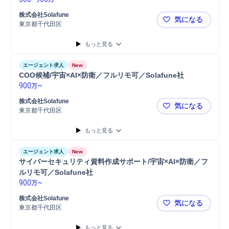
株式会社Solafune
気になる
東京都千代田区
情報管理 ｜
もっと見る
エージェント求人
New
COO候補/宇宙×AI×防衛／フルリモ可／Solafune社
900
~
万
株式会社Solafune
気になる
東京都千代田区
COO候補/宇
もっと見る
エージェント求人
New
サイバーセキュリティ資料作成サポート/宇宙×AI×防衛／フ
ルリモ可／Solafune社
900
~
万
株式会社Solafune
気になる
東京都千代田区
サイバーセキ
もっと見る