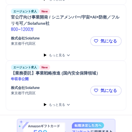
エージェント求人
New
官公庁向け事業開発 / シニアメンバー/宇宙×AI×防衛／フル
リモ可／Solafune社
800
~
1200
万
株式会社Solafune
気になる
東京都千代田区
官公庁向け事
もっと見る
エージェント求人
New
【業務委託】事業戦略推進 (国内安全保障領域）
年収非公開
株式会社Solafune
気になる
東京都千代田区
【業務委託
もっと見る