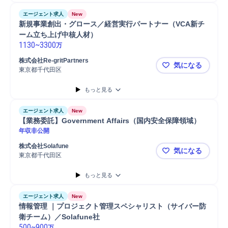
エージェント求人
New
新規事業創出・グロース／経営実行パートナー（VCA新チ
ーム立ち上げ中核人材）
1130
~
3300
万
株式会社Re-gritPartners
気になる
東京都千代田区
新規事業創
もっと見る
エージェント求人
New
【業務委託】Government Affairs（国内安全保障領域）
年収非公開
株式会社Solafune
気になる
東京都千代田区
【業務委託】G
もっと見る
エージェント求人
New
情報管理 ｜プロジェクト管理スペシャリスト（サイバー防
衛チーム）／Solafune社
500
~
900
万