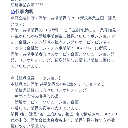
新規事業企画/開発
仕事内容
🔶日立製作所／保険・共済業界向けDX新規事業企画（課長
クラス）  

保険・共済業界のDXを牽引する日立製作所にて、業界知見
を生かしながら新規事業創生に挑戦いただくポジションで
す。金融システム領域を担うデジタルサービスビジネスユ
ニット（金融第二システム事業部 SIBG/DXG）に所属し、
保険・共済事業者向けのサービス企画、ソリューション開
発、コンサルティング、顧客開拓など幅広い業務に携わっ
ていただきます。

🔶【組織概要・ミッション】

本組織は、保険/共済業界のDX推進をミッションとし、

・業務課題解決に向けたコンサルティング

・AI等の先端技術導入支援

・新規サービス・ソリューション企画

を通じて、業界の変革を支えています。

部長3名、課長7名、主任6名、担当3名で構成され、30〜40
代が中心。保険会社出身者も多く、業界知見を持つ方が活
躍しやすい環境です。
