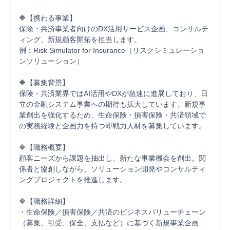
🔶【携わる事業】

保険・共済事業者向けのDX活用サービス企画、コンサルテ
ィング、新規顧客開拓を担当します。

例：Risk Simulator for Insurance（リスクシミュレーショ
ンソリューション）

🔶【募集背景】

保険・共済業界ではAI活用やDXが急速に進展しており、日
立の金融システム事業への期待も拡大しています。新規事
業創出を強化するため、生命保険・損害保険・共済領域で
の実務経験と企画力を持つ即戦力人材を募集しています。

🔶【職務概要】

顧客ニーズから課題を抽出し、新たな事業機会を創出。関
係者と協創しながら、ソリューション開発やコンサルティ
ングプロジェクトを推進します。

🔶【職務詳細】

・生命保険／損害保険／共済のビジネスバリューチェーン
（募集、引受、保全、支払など）に基づく新規事業企画
