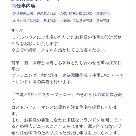
仕事内容
木造在来工法
戸建意匠設計
ARCHITREND ZERO
注文住宅
木造在来工法設計
基本設計
木造2x4工法意匠設計
意匠設計
すべて
モデルハウスにご来場いただいたお客様の住宅の設計業務
全般をお願いいたします。

今までの経験・スキルを活かしてご活躍ください。

営業、施工管理と連携しお客様と打ち合わせを重ね注文住
宅の

プランニング、敷地調査、建築図面作成（使用CAD:アーキ
トレンド）等の業務を行います。

『性能×価格×アフターフォロー』のそれぞれの満足度が高
く

コストパフォーマンスに優れた注文住宅を提案していま
す。

また、お客様の要望に合わせ多様なブランドを展開してい
るため幅広いニーズにこたえられます。属人的ではない明
確な評価体制のため頑張った分だけ年収を上げられます。
