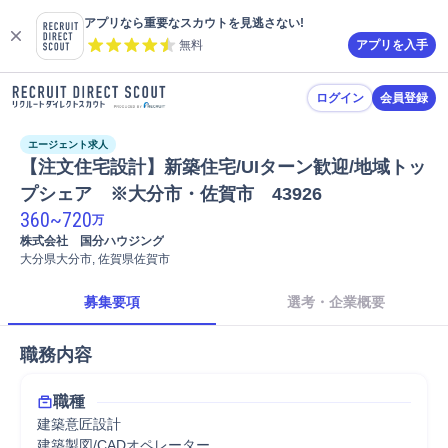
アプリなら重要なスカウトを見逃さない!
無料
アプリを入手
ログイン
会員登録
エージェント求人
【注文住宅設計】新築住宅/UIターン歓迎/地域トッ
プシェア　※大分市・佐賀市　43926
360
~
720
万
株式会社　国分ハウジング
大分県大分市, 佐賀県佐賀市
募集要項
選考・企業概要
職務内容
職種
建築意匠設計
建築製図/CADオペレーター