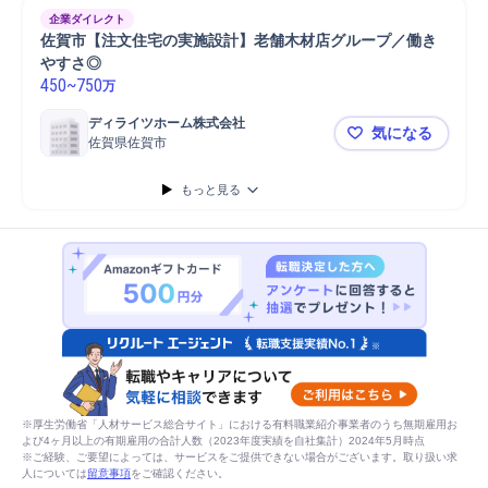
企業ダイレクト
佐賀市【注文住宅の実施設計】老舗木材店グループ／働き
やすさ◎
450
~
750
万
ディライツホーム株式会社
気になる
佐賀県佐賀市
佐賀市【注
もっと見る
※厚生労働省「人材サービス総合サイト」における有料職業紹介事業者のうち無期雇用お
よび4ヶ月以上の有期雇用の合計人数（2023年度実績を自社集計）2024年5月時点
※ご経験、ご要望によっては、サービスをご提供できない場合がございます。取り扱い求
人については
留意事項
をご確認ください。