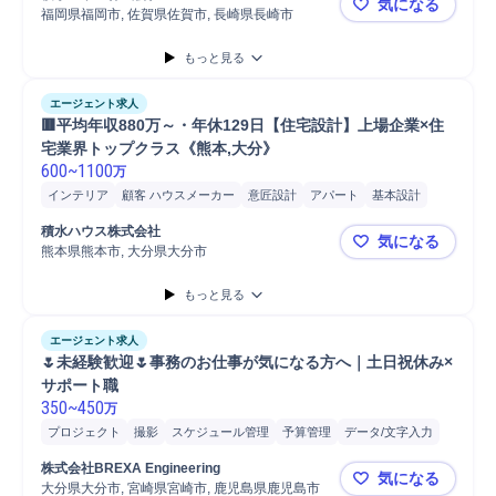
気になる
アパート意匠設計
S造
戸建意匠設計
福岡県福岡市, 佐賀県佐賀市, 長崎県長崎市
🟥平均年収
もっと見る
エージェント求人
🟥平均年収880万～・年休129日【住宅設計】上場企業×住
宅業界トップクラス《熊本,大分》
600
~
1100
万
インテリア
顧客 ハウスメーカー
意匠設計
アパート
基本設計
実施設計
S造設計
注文住宅
戸建
S造意匠設計
アパート設計
積水ハウス株式会社
気になる
アパート意匠設計
S造
戸建意匠設計
熊本県熊本市, 大分県大分市
🟥平均年収
もっと見る
エージェント求人
🌷未経験歓迎🌷事務のお仕事が気になる方へ｜土日祝休み×
サポート職
350
~
450
万
プロジェクト
撮影
スケジュール管理
予算管理
データ/文字入力
請求
発注
株式会社BREXA Engineering
気になる
大分県大分市, 宮崎県宮崎市, 鹿児島県鹿児島市
🌷未経験歓