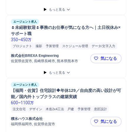
もっと見る
エージェント求人
🌷未経験歓迎🌷事務のお仕事が気になる方へ｜土日祝休み×
サポート職
350
~
450
万
プロジェクト
撮影
予算管理
スケジュール管理
データ/文字入力
請求
発注
株式会社BREXA Engineering
気になる
佐賀県佐賀市, 長崎県長崎市, 熊本県熊本市
🌷未経験歓
もっと見る
エージェント求人
【福岡・佐賀】住宅設計🔶年休129／自由度の高い設計が可
能／国内外トップクラスの建築実績
600
~
1100
万
注文住宅
デザイン
木造2x4工法
戸建
予算管理
意匠設計
実施設計
戸建設計
戸建意匠設計
木造在来工法
木造2x4工法設計
積水ハウス株式会社
気になる
木造在来工法意匠設計
木造在来工法設計
基本設計
福岡県福岡市, 佐賀県佐賀市
【福岡・佐
木造2x4工法意匠設計