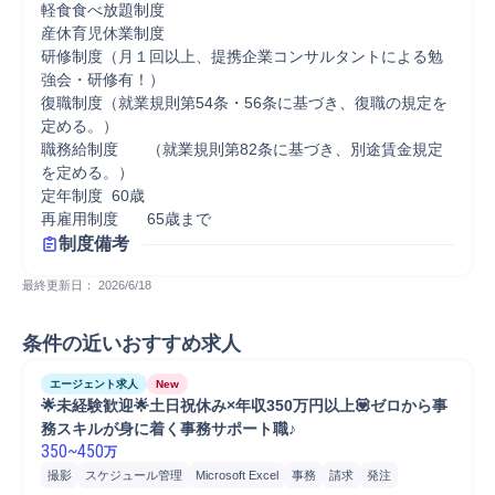
軽食食べ放題制度

産休育児休業制度

研修制度（月１回以上、提携企業コンサルタントによる勉
強会・研修有！）

復職制度（就業規則第54条・56条に基づき、復職の規定を
定める。）

職務給制度	（就業規則第82条に基づき、別途賃金規定
を定める。）

定年制度	60歳

再雇用制度	65歳まで
制度備考
最終更新日： 
2026/6/18
条件の近いおすすめ求人
エージェント求人
New
🌟未経験歓迎🌟土日祝休み×年収350万円以上💟ゼロから事
務スキルが身に着く事務サポート職♪
350
~
450
万
撮影
スケジュール管理
Microsoft Excel
事務
請求
発注