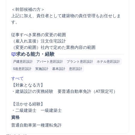
＜幹部候補の方＞

上記に加え、責任者として建築物の責任管理もお任せしま
す。

従事すべき業務の変更の範囲	

（雇入れ直後）注文住宅設計

（変更の範囲）社内で定めた業務内容の範囲
求める能力・経験
戸建意匠設計
アパート意匠設計
プラント意匠設計
ホテル意匠設計
S造意匠設計
実施設計
基本設計
意匠設計
すべて
【対象となる方】

・建築設計の実務経験　要普通自動車免許（AT限定可）

【活かせる経験】

・二級建築士　一級建築士
資格
普通自動車第一種運転免許