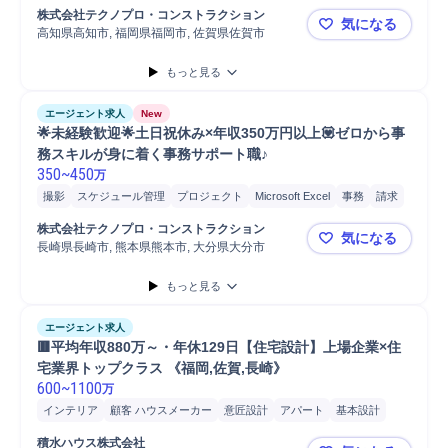
プロジェクト
書類作成
株式会社テクノプロ・コンストラクション
気になる
高知県高知市, 福岡県福岡市, 佐賀県佐賀市
🌟未経験歓
もっと見る
エージェント求人
New
🌟未経験歓迎🌟土日祝休み×年収350万円以上💟ゼロから事
務スキルが身に着く事務サポート職♪
350
~
450
万
撮影
スケジュール管理
プロジェクト
Microsoft Excel
事務
請求
発注
書類作成
株式会社テクノプロ・コンストラクション
気になる
長崎県長崎市, 熊本県熊本市, 大分県大分市
🌟未経験歓
もっと見る
エージェント求人
🟥平均年収880万～・年休129日【住宅設計】上場企業×住
宅業界トップクラス 《福岡,佐賀,長崎》
600
~
1100
万
インテリア
顧客 ハウスメーカー
意匠設計
アパート
基本設計
実施設計
S造設計
注文住宅
戸建
S造意匠設計
アパート設計
積水ハウス株式会社