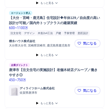
もっと見る
エージェント求人
【大分・宮崎・鹿児島】住宅設計🔶年休129／自由度の高い
設計が可能／国内外トップクラスの建築実績
600
~
1100
万
注文住宅
デザイン
木造2x4工法
戸建
予算管理
意匠設計
実施設計
戸建設計
戸建意匠設計
木造在来工法
木造2x4工法設計
積水ハウス株式会社
気になる
木造在来工法意匠設計
木造在来工法設計
基本設計
大分県大分市, 宮崎県宮崎市, 鹿児島県鹿児島市
【大分・宮
木造2x4工法意匠設計
もっと見る
企業ダイレクト
唐津市【注文住宅の実施設計】老舗木材店グループ／働き
やすさ◎
450
~
750
万
ディライツホーム株式会社
気になる
佐賀県唐津市
唐津市【注
もっと見る