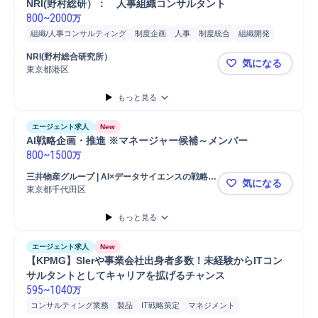
NRI(野村総研）：　人事組織コンサルタント
800
~
2000
万
組織/人事コンサルティング
制度企画
人事
制度統合
組織開発
導入支援
コンサルタント
コンサルティング業務
プロジェクト
NRI(野村総合研究所）
気になる
東京都港区
NRI(野村
もっと見る
エージェント求人
New
AI戦略企画・推進 ※マネージャー候補～メンバー
800
~
1500
万
三井物産グループ | AI×データサイエンスの戦略・
気になる
実行支援を行う成長企業
東京都千代田区
AI戦略企画
もっと見る
エージェント求人
New
【KPMG】SIerや事業会社出身者多数！未経験からITコン
サルタントとしてキャリアを拡げるチャンス
595
~
1040
万
コンサルティング業務
製品
IT戦略策定
マネジメント