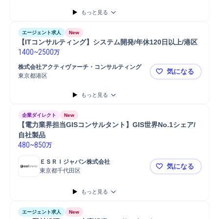
もっと見る
エージェント求人
New
【ITコンサルティング】システム開発/年休120日以上/港区
1400
~
2500
万
株式会社アクティヴァーチ・コンサルティング
気になる
東京都港区
【ITコンサ
もっと見る
企業ダイレクト
New
【電力業界担当GISコンサルタント】GIS世界No.1シェア/
自社製品
480
~
850
万
ＥＳＲＩジャパン株式会社
気になる
東京都千代田区
【電力業界担
もっと見る
エージェント求人
New