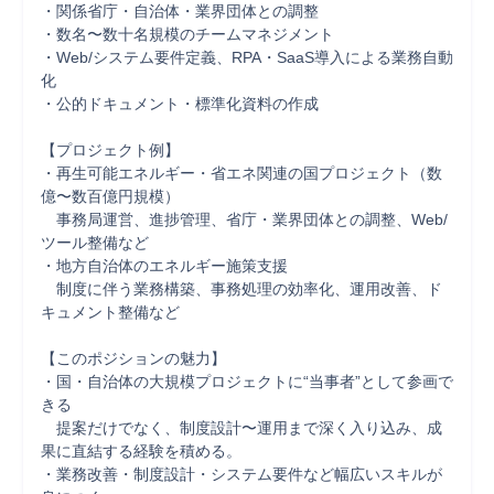
・関係省庁・自治体・業界団体との調整

・数名〜数十名規模のチームマネジメント

・Web/システム要件定義、RPA・SaaS導入による業務自動
化

・公的ドキュメント・標準化資料の作成

【プロジェクト例】

・再生可能エネルギー・省エネ関連の国プロジェクト（数
億〜数百億円規模）  

　事務局運営、進捗管理、省庁・業界団体との調整、Web/
ツール整備など

・地方自治体のエネルギー施策支援  

　制度に伴う業務構築、事務処理の効率化、運用改善、ド
キュメント整備など

【このポジションの魅力】

・国・自治体の大規模プロジェクトに“当事者”として参画で
きる  

　提案だけでなく、制度設計〜運用まで深く入り込み、成
果に直結する経験を積める。

・業務改善・制度設計・システム要件など幅広いスキルが