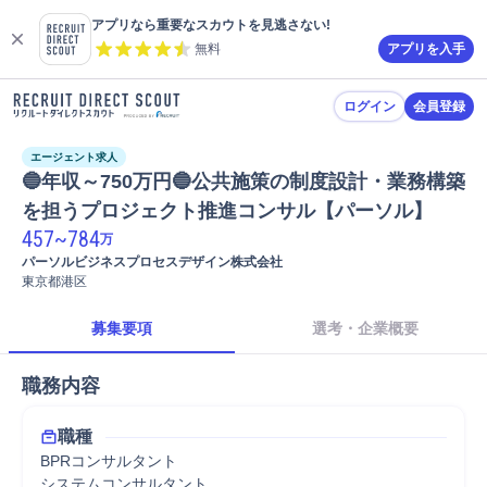
アプリなら重要なスカウトを見逃さない!
無料
アプリを入手
ログイン
会員登録
エージェント求人
🔵年収～750万円🔵公共施策の制度設計・業務構築
を担うプロジェクト推進コンサル【パーソル】
457
~
784
万
パーソルビジネスプロセスデザイン株式会社
東京都港区
募集要項
選考・企業概要
職務内容
職種
BPRコンサルタント
システムコンサルタント