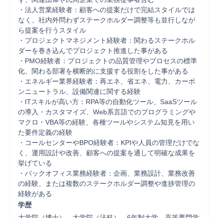
・法人営業経験者：顧客への提案だけで完結スタイルでは
なく、社内外問わずステークホルダー調整等も並行しなが
ら提案を行うスタイル

・プロジェクトマネジメント経験者：関わるステークホル
ダーを巻き込んでプロジェクト推進した事がある

・PMO経験者：プロジェクトの品質管理やプロセスの標準
化、関わる部署を横断的に支援する役割をした事がある

・エネルギー業界経験者：再エネ、省エネ、電力、カーボ
ンニュートラル、設備関連に関する経験

・ITスキルが高い方：RPA等の自動化ツール、SaaSツール
の導入・カスタマイズ、Web系言語でのプログラミングや
マクロ・VBA等の経験、各種ツールやシステム知見を用い
た要件定義の経験

・コールセンターやBPO経験者：KPIや人員の管理だけでな
く、運用設計や改善、顧客への提案を通して明確な成果を
挙げている

・バックオフィス業務経験者：企画、業務設計、業務改善
の経験、または複数のステークホルダー調整や進捗管理の
経験がある
学歴
大学院（博士）、大学院（法科）、6年制大学、高等専門学