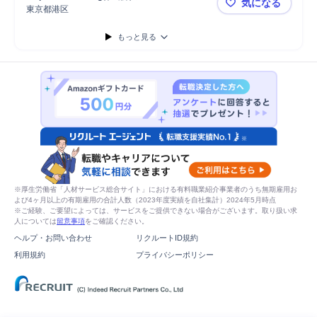
気になる
プロジェクト推進
戦略立案
オペレーション構築
事業構想
開発
東京都港区
【1Day休
システム開発
もっと見る
※厚生労働省「人材サービス総合サイト」における有料職業紹介事業者のうち無期雇用お
よび4ヶ月以上の有期雇用の合計人数（2023年度実績を自社集計）2024年5月時点
※ご経験、ご要望によっては、サービスをご提供できない場合がございます。取り扱い求
人については
留意事項
をご確認ください。
ヘルプ・お問い合わせ
リクルートID規約
利用規約
プライバシーポリシー