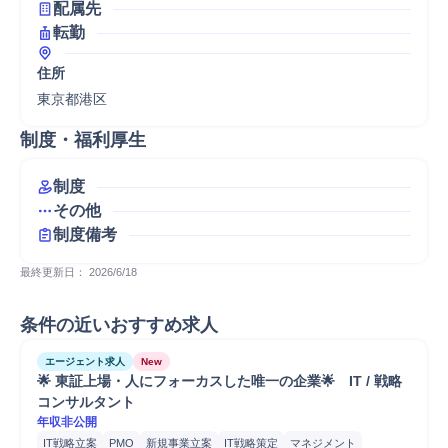
配属先
転勤
住所
東京都港区
制度・福利厚生
制度
その他
制度備考
最終更新日： 
2026/6/18
条件の近いおすすめ求人
エージェント求人
New
🌟 東証上場・人にフォーカスした唯一の企業🌟　IT / 戦略
コンサルタント
年収非公開
IT戦略立案
PMO
新規事業立案
IT戦略策定
マネジメント