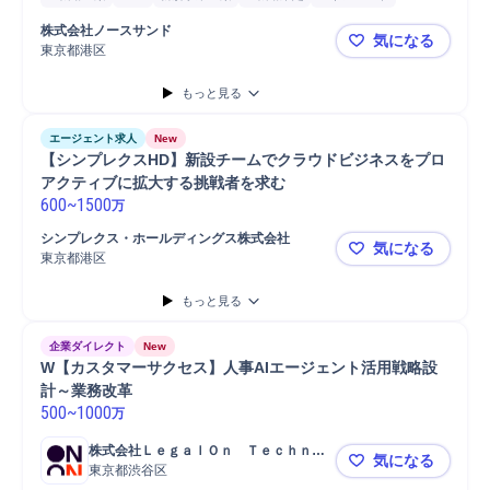
プロジェクトマネジメント
コンサルティング業務
株式会社ノースサンド
気になる
IT戦略コンサルティング
課題設定
業務設計
コスト削減
分析
東京都港区
🌟 東証上
要件定義
コンサルタント
戦略立案
ERP導入
SAP導入
SAP
もっと見る
Salesforce
Salesforce導入
プロジェクト
提案
エージェント求人
New
【シンプレクスHD】新設チームでクラウドビジネスをプロ
アクティブに拡大する挑戦者を求む
600
~
1500
万
シンプレクス・ホールディングス株式会社
気になる
東京都港区
【シンプレ
もっと見る
企業ダイレクト
New
W【カスタマーサクセス】人事AIエージェント活用戦略設
計～業務改革
500
~
1000
万
株式会社ＬｅｇａｌＯｎ　Ｔｅｃｈｎｏ
気になる
ｌｏｇｉｅｓ
東京都渋谷区
W【カスタ