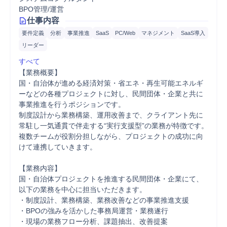
BPO管理/運営
仕事内容
要件定義
分析
事業推進
SaaS
PC/Web
マネジメント
SaaS導入
リーダー
すべて
【業務概要】

国・自治体が進める経済対策・省エネ・再生可能エネルギ
ーなどの各種プロジェクトに対し、民間団体・企業と共に
事業推進を行うポジションです。

制度設計から業務構築、運用改善まで、クライアント先に
常駐し一気通貫で伴走する“実行支援型”の業務が特徴です。

複数チームが役割分担しながら、プロジェクトの成功に向
けて連携していきます。

【業務内容】

国・自治体プロジェクトを推進する民間団体・企業にて、
以下の業務を中心に担当いただきます。

・制度設計、業務構築、業務改善などの事業推進支援

・BPOの強みを活かした事務局運営・業務遂行

・現場の業務フロー分析、課題抽出、改善提案
