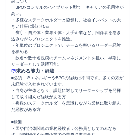
身につく  

　BPO×コンサルのハイブリッド型で、キャリアの汎用性が
高い。

・多様なステークホルダーと協働し、社会インパクトの大
きい仕事に関われる  

　省庁・自治体・業界団体・大手企業など、関係者を巻き
込みながらプロジェクトを推進。

・年単位のプロジェクトで、チームを率いるリーダー経験
を積める  

　数名〜数十名規模のチームマネジメントを担い、早期に
リーダーとして活躍可能。
求める能力・経験
■必須　※エネルギーやBPOの経験は不問です。多くの方が
未経験で入社されています。

・自身が主体となり、課題に対してリーダーシップを発揮
して取り組んだ経験がある方

・複数のステークホルダーを意識しながら業務に取り組ん
だ経験がある方

■歓迎

・国や自治体関連の業務経験者：公務員としてのみなら
ず、関連団体や民間企業での業務従事者含む
