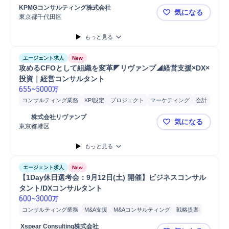
プロジェクト
IT戦略コンサルティング
ネットワーク
データ統合
KPMGコンサルティング株式会社
気になる
クラウド
情報通信
開発
システム開発
東京都千代田区
【KPMG】
もっと見る
エージェント求人
New
攻めるCFOとして組織を変革◤リヴァンプ◢経営支援×DX×
投資｜経営コンサルタント
655
~
5000
万
コンサルティング業務
KPI設定
プロジェクト
マーケティング
会計
営業
分析
	株式会社リヴァンプ
気になる
東京都港区
攻めるCF
もっと見る
エージェント求人
New
【1Day休日選考会：9月12日(土) 開催】ビジネスコンサル
タント/DXコンサルタント
600
~
3000
万
コンサルティング業務
M&A支援
M&Aコンサルティング
戦略提案
新規事業
事業戦略立案
新規事業立案
事業戦略策定
 Xspear Consulting株式会社