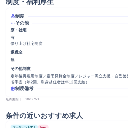
制度・福利厚生
制度
その他
寮・社宅
有

借り上げ社宅制度
退職金
無
その他制度
定年後再雇用制度／慶弔見舞金制度／レジャー両立支援・自己啓
省手当（年2回、単身赴任者は年12回支給）
制度備考
最終更新日： 
2026/7/21
条件の近いおすすめ求人
エージェント求人
New