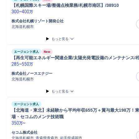
【札幌国際スキー場/整備点検業務/札幌市南区】/38910
300
~
400
万
株式会社札幌リゾート開発公社
北海道札幌市
もっと見る
エージェント求人
New
【再生可能エネルギー関連企業/太陽光発電設備のメンテナンス/札幌
285
~
550
万
株式会社ノースエナジー
北海道札幌市
もっと見る
エージェント求人
【北海道・東北】未経験から平均年収655万＋賞与最大198万！
場・セコムのメンテ技術職
350
~
万
セコム株式会社
北海道札幌市, 青森県青森市, 岩手県盛岡市