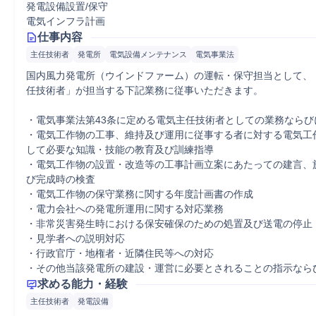
発電設備設置/保守
電気インフラ計画
仕事内容
主任技術者
発電所
電気設備メンテナンス
電気事業法
国内風力発電所（ウインドファーム）の運転・保守担当として、
任技術者」が担当する下記業務に従事いただきます。

・電気事業法第43条に定める電気主任技術者としての業務ならび
・電気工作物の工事、維持及び運用に従事する者に対する電気工
して必要な知識・技能の教育及び訓練指導

・電気工作物の設置・改造等の工事計画立案にあたっての建言、
び完成時の検査

・電気工作物の保守業務に関する年度計画書の作成

・電力会社への発電所運用に関する対応業務

・非常災害発生時における保安確保のための処置及び送電の停止

・見学者への説明対応

・行政官庁・地権者・近隣住民等への対応

・その他当該発電所の建設・運営に必要とされることの指示なら
求める能力・経験
主任技術者
発電設備