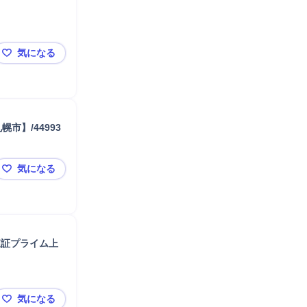
気になる
【札幌国際スキー場/整備点検業務/札幌市南区】/38910
市】/44993
気になる
【再生可能エネルギー関連企業/太陽光発電設備のメンテナン
東証プライム上
気になる
【北海道・東北】未経験から平均年収655万＋賞与最大