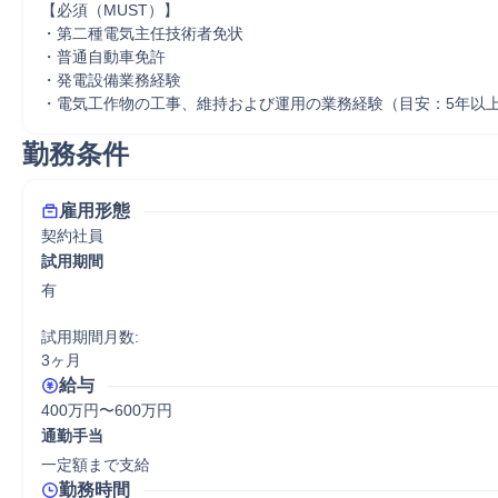
【必須（MUST）】

・第二種電気主任技術者免状

・普通自動車免許

・発電設備業務経験

・電気工作物の工事、維持および運用の業務経験（目安：5年以
勤務条件
雇用形態
契約社員
試用期間
有

試用期間月数:

3ヶ月
給与
400万円〜600万円
通勤手当
一定額まで支給
勤務時間