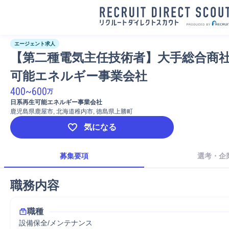
エージェント求人
【第二種電気主任技術者】大手総合商
可能エネルギー事業会社
400
~
600
万
日系再生可能エネルギー事業会社
鹿児島県鹿屋市, 北海道稚内市, 徳島県上勝町
気になる
募集要項
選考・企
職務内容
職種
設備保全/メンテナンス