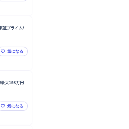
東証プライム/
気になる
【鹿児島/熊本/長崎】未経験から平均年収655万＋賞与〜
最大198万円
気になる
【四国/機器メンテのプロ技術職】未経験から平均年収65