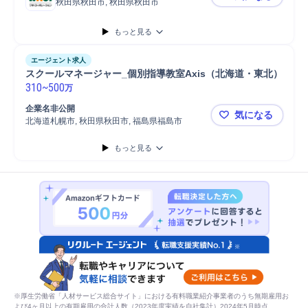
秋田県秋田市, 秋田県秋田市
【秋田・ス
もっと見る
エージェント求人
スクールマネージャー_個別指導教室Axis（北海道・東北）
310
~
500
万
企業名非公開
気になる
北海道札幌市, 秋田県秋田市, 福島県福島市
スクールマネ
もっと見る
※厚生労働省「人材サービス総合サイト」における有料職業紹介事業者のうち無期雇用お
よび4ヶ月以上の有期雇用の合計人数（2023年度実績を自社集計）2024年5月時点