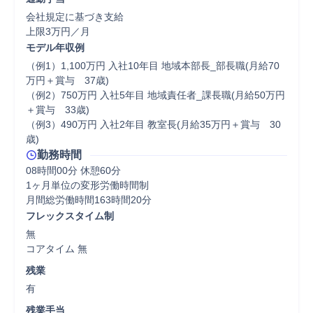
会社規定に基づき支給

上限3万円／月
モデル年収例
（例1）1,100万円 入社10年目 地域本部長_部長職(月給70
万円＋賞与　37歳)

（例2）750万円 入社5年目 地域責任者_課長職(月給50万円
＋賞与　33歳)

（例3）490万円 入社2年目 教室長(月給35万円＋賞与　30
歳)
勤務時間
08時間00分 休憩60分
1ヶ月単位の変形労働時間制

フレックスタイム制
無

コアタイム 無  
残業
有
残業手当