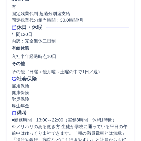
有

固定残業代制 超過分別途支給

固定残業代の相当時間：30.0時間/月
休日・休暇
年間120日

内訳：完全週休二日制
有給休暇
入社半年経過時点10日
その他
その他（日曜＋他月曜～土曜の中で1日／週）
社会保険
雇用保険

健康保険

労災保険

厚生年金
備考
■勤務時間：13:00～22:00（実働8時間・休憩1時間）

※メリハリのある働き方:生徒が学校に通っている平日の午
前中はゆっくり出社できます。「朝の満員電車とは無縁」
「役所や銀行、病院などにも行きやすい」と社員からも好