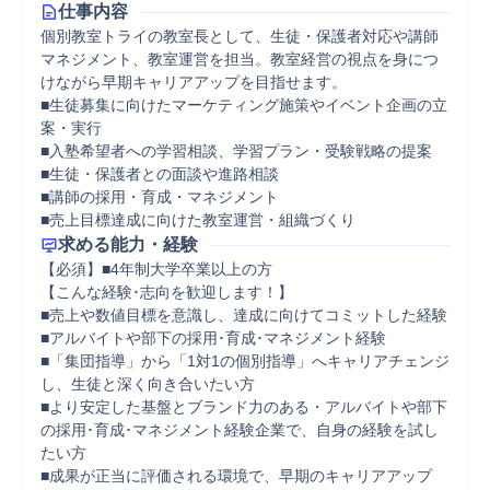
仕事内容
個別教室トライの教室長として、生徒・保護者対応や講師
マネジメント、教室運営を担当。教室経営の視点を身につ
けながら早期キャリアアップを目指せます。

■生徒募集に向けたマーケティング施策やイベント企画の立
案・実行

■入塾希望者への学習相談、学習プラン・受験戦略の提案

■生徒・保護者との面談や進路相談

■講師の採用・育成・マネジメント

■売上目標達成に向けた教室運営・組織づくり
求める能力・経験
【必須】■4年制大学卒業以上の方

【こんな経験･志向を歓迎します！】

■売上や数値目標を意識し、達成に向けてコミットした経験

■アルバイトや部下の採用･育成･マネジメント経験

■「集団指導」から「1対1の個別指導」へキャリアチェンジ
し、生徒と深く向き合いたい方

■より安定した基盤とブランド力のある・アルバイトや部下
の採用･育成･マネジメント経験企業で、自身の経験を試し
たい方

■成果が正当に評価される環境で、早期のキャリアアップ