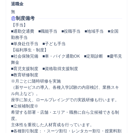
退職金
無
制度備考
【手当】

■通勤交通費　■職能手当　■役職手当　■地域手当　■全国
勤務手当

■単身赴任手当　■子ども手当

【福利厚生・制度】

■社会保険完備　■車・バイク通勤OK　■定期診断　■慶弔見
舞金

■育児支援制度　■資格取得支援制度

■教育研修制度

※月ごとに随時研修を実施

（新サービスの導入、各種入学試験の内容検討、業務スキ
ル向上など）。

座学に加え、ロールプレイングでの実践研修も行います。

■立候補制度※

希望する部署・店舗・エリア・職務に自ら立候補できる制
度。

主体性を重視した人材育成を行っています。

■各種割引制度：・スーツ割引・レンタカー割引・授業料割