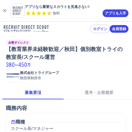
アプリなら重要なスカウトを見逃さない!
無料
アプリを入手
ログイン
会員登録
企業ダイレクト
【教育業界未経験歓迎／秋田】個別教室トライの
教室長/スクール運営
380
~
450
万
株式会社トライグループ
秋田県秋田市
募集要項
選考・企業概要
職務内容
職種
スクール長/マネジャー