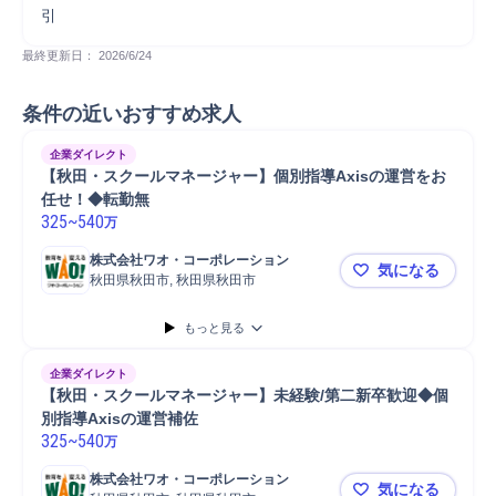
引
最終更新日： 
2026/6/24
条件の近いおすすめ求人
企業ダイレクト
【秋田・スクールマネージャー】個別指導Axisの運営をお
任せ！◆転勤無
325
~
540
万
株式会社ワオ・コーポレーション
気になる
秋田県秋田市, 秋田県秋田市
【秋田・ス
もっと見る
企業ダイレクト
【秋田・スクールマネージャー】未経験/第二新卒歓迎◆個
別指導Axisの運営補佐
325
~
540
万
株式会社ワオ・コーポレーション
気になる