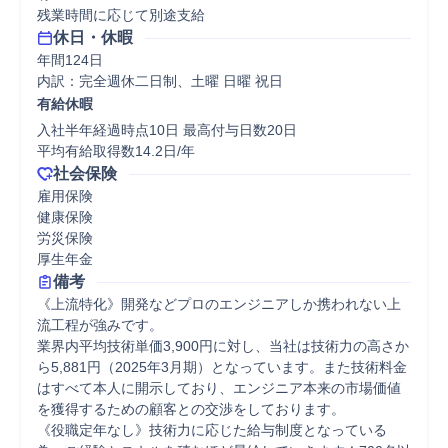
残業時間に応じて別途支給
休日・休暇
年間124日

内訳：完全週休二日制、土曜 日曜 祝日
有給休暇
入社半年経過時点10日 最高付与日数20日

平均有給取得数14.2日/年
社会保険
雇用保険

健康保険

労災保険

厚生年金
備考
《上流特化》開発などプロのエンジニアしか携われない上
流工程が強みです。 

業界内平均技術単価3,900円に対し、当社は技術力の高さか
ら5,881円（2025年3月期）となっています。また技術料金
はすべて本人に開示しており、エンジニア本来の市場価値
を獲得するための顧客との交渉をしております。 

《役職定年なし》技術力に応じた給与制度となっている