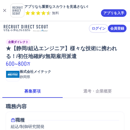
アプリなら重要なスカウトを見逃さない!
無料
アプリを入手
ログイン
会員登録
企業ダイレクト
★【静岡/組込エンジニア】様々な技術に携われ
る！/初任地確約/無期雇用派遣
600
~
800
万
株式会社メイテック
静岡県
募集要項
選考・企業概要
職務内容
職種
組込/制御研究開発