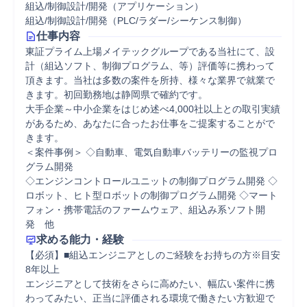
組込/制御設計/開発（アプリケーション）
組込/制御設計/開発（PLC/ラダー/シーケンス制御）
仕事内容
東証プライム上場メイテックグループである当社にて、設
計（組込ソフト、制御プログラム、等）評価等に携わって
頂きます。当社は多数の案件を所持、様々な業界で就業で
きます。初回勤務地は静岡県で確約です。

大手企業～中小企業をはじめ述べ4,000社以上との取引実績
があるため、あなたに合ったお仕事をご提案することがで
きます。 

＜案件事例＞ ◇自動車、電気自動車バッテリーの監視プロ
グラム開発 

◇エンジンコントロールユニットの制御プログラム開発 ◇
ロボット、ヒト型ロボットの制御プログラム開発 ◇マート
フォン・携帯電話のファームウェア、組込み系ソフト開
発　他
求める能力・経験
【必須】■組込エンジニアとしのご経験をお持ちの方※目安
8年以上 

エンジニアとして技術をさらに高めたい、幅広い案件に携
わってみたい、正当に評価される環境で働きたい方歓迎で