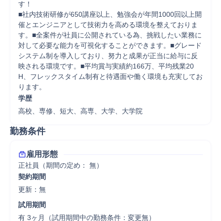
す！

■社内技術研修が650講座以上、勉強会が年間1000回以上開
催とエンジニアとして技術力を高める環境を整えておりま
す。■全案件が社員に公開されている為、挑戦したい業務に
対して必要な能力を可視化することができます。■グレード
システム制を導入しており、努力と成果が正当に給与に反
映される環境です。■平均賞与実績約166万、平均残業20
H、フレックスタイム制有と待遇面や働く環境も充実してお
ります。
学歴
高校、専修、短大、高専、大学、大学院
勤務条件
雇用形態
正社員（期間の定め： 無）
契約期間
更新：無 
試用期間
有 3ヶ月（試用期間中の勤務条件：変更無）