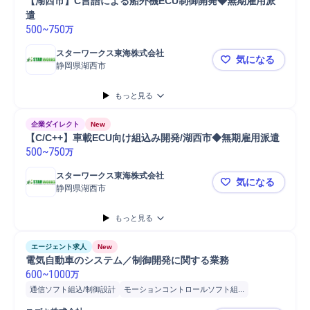
【湖西市】C言語による船外機ECU制御開発◆無期雇用派
遣
500
~
750
万
スターワークス東海株式会社
気になる
静岡県湖西市
【湖西市】
もっと見る
企業ダイレクト
New
【C/C++】車載ECU向け組込み開発/湖西市◆無期雇用派遣
500
~
750
万
スターワークス東海株式会社
気になる
静岡県湖西市
【C/C++
もっと見る
エージェント求人
New
電気自動車のシステム／制御開発に関する業務
600
~
1000
万
通信ソフト組込/制御設計
モーションコントロールソフト組...
画像ソフト組込/制御設計
電池/電子材料
プログラミング