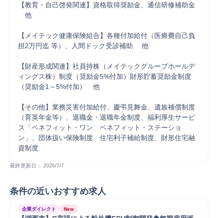
【教育・自己啓発関連】資格取得奨励金、通信研修補助金 
　他 

【メイテック健康保険組合】各種付加給付（医療費自己負
担2万円迄 等）、人間ドック受診補助 　他 

【財産形成関連】社員持株（メイテックグループホールデ
ィングス株）制度（奨励金5%付加）財形貯蓄奨励金制度
（奨励金1～5%付加）　他 

【その他】業務災害付加給付、慶弔見舞金、遺族補償制度
（育英年金等）、退職金・退職年金制度、福利厚生サービ
ス「ベネフィット・ワン　ベネフィット・ステーショ
ン」、団体扱い保険制度、住宅利子補給制度、財形住宅融
資制度
最終更新日： 
2026/7/7
条件の近いおすすめ求人
企業ダイレクト
New