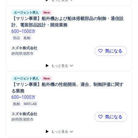
エージェント求人
New
【マリン事業】船外機および船体搭載部品の制御・通信設
計、電装部品設計・開発業務
600
~
1000
万
部品
船舶
スズキ株式会社
気になる
静岡県湖西市
【マリン事
もっと見る
エージェント求人
New
【マリン事業】船外機の性能開発、適合、制御評価に関す
る業務
600
~
1000
万
船舶
MATLAB
スズキ株式会社
気になる
静岡県湖西市
【マリン事
もっと見る