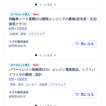
もっと見る
エージェント求人
New
四輪車シート搭載ECU開発エンジニアの募集(担当者～主任/
係長クラス)
600
~
1000
万
自動車
開発
ソフトウェア
スズキ株式会社
気になる
静岡県浜松市
四輪車シート
もっと見る
エージェント求人
New
パワートレイン制御系ECU、エンジン電装部品、シフトバ
イワイヤの開発・設計
600
~
1000
万
開発
部品
モーター
自動車
ソフトウェア
スズキ株式会社
気になる
静岡県浜松市
パワートレ
もっと見る