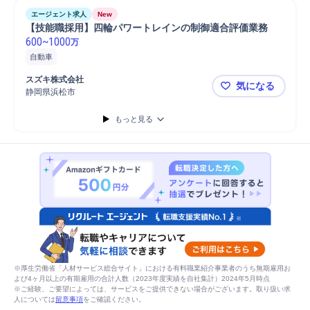
エージェント求人
New
【技能職採用】四輪パワートレインの制御適合評価業務
600
~
1000
万
自動車
スズキ株式会社
気になる
静岡県浜松市
【技能職採
もっと見る
※厚生労働省「人材サービス総合サイト」における有料職業紹介事業者のうち無期雇用お
よび4ヶ月以上の有期雇用の合計人数（2023年度実績を自社集計）2024年5月時点
※ご経験、ご要望によっては、サービスをご提供できない場合がございます。取り扱い求
人については
留意事項
をご確認ください。