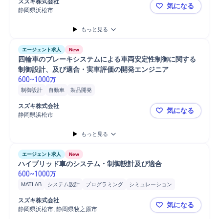
スズキ株式会社
気になる
システム設計
制御設計
開発
シミュレーション
モーター
静岡県浜松市
電気自動車
要件定義
システム開発
部品
分析
ハードウェア
もっと見る
エージェント求人
New
四輪車のブレーキシステムによる車両安定性制御に関する
制御設計、及び適合・実車評価の開発エンジニア
600
~
1000
万
制御設計
自動車
製品開発
スズキ株式会社
気になる
静岡県浜松市
四輪車のブ
もっと見る
エージェント求人
New
ハイブリッド車のシステム・制御設計及び適合
600
~
1000
万
MATLAB
システム設計
プログラミング
シミュレーション
電子工学
電池/電子材料
自動車
開発
モーター
スズキ株式会社
気になる
静岡県浜松市, 静岡県牧之原市
ハイブリッ