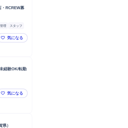
・RCREW募
管理
スタッフ
気になる
【佐賀県勤務／未経験歓迎】年収～550万円／楽天モバ
未経験OK/転勤
気になる
【佐賀】積極採用！auショップのアドバイザー★年間休日1
賀県）