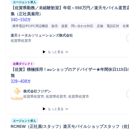
エージェント求人
【佐賀県勤務／未経験歓迎】年収～550万円／楽天モバイル直営店
集（正社員雇用） 
340
~
550
万
携帯電話/PC/PC周辺機器
販売
提案
問い合わせ対応
店舗
電話応対
在庫
楽天トータルソリューションズ株式会社
佐賀県佐賀市
もっと見る
企業ダイレクト
【佐賀】積極採用！auショップのアドバイザー★年間休日115日/
無
328
~
408
万
株式会社フジデン
佐賀県佐賀市, 佐賀県佐賀市, 佐賀県佐賀市
もっと見る
エージェント求人
RCREW（正社員/スタッフ）楽天モバイルショップスタッフ（佐