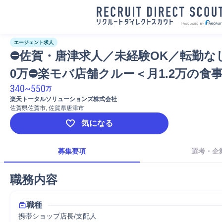
エージェント求人
⛔佐賀・唐津求人／未経験OK／転勤なし
0万⛔楽モバ店舗クルー＜月1.2万の食事
340
~
550
万
楽天トータルソリューションズ株式会社
佐賀県佐賀市, 佐賀県唐津市
気になる
募集要項
選考・企
職務内容
職種
携帯ショップ店長/支配人