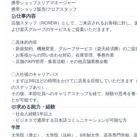
携帯ショップエリアマネージャー
携帯ショップ販売/フロアスタッフ
仕事内容
店舗スタッフ（RCREW）として、ご来店されるお客様に対し、
よび楽天グループのサービスをご提案いただきます。

〇具体的内容

・新規契約、機種変更、グループサービス（楽天経済圏）のご提案
・お客様からの問い合わせ対応、在庫管理、事務作業

・店舗のKPI管理・集客活動・その他店舗業務全般

〇入社後のキャリアパス

・まずは3年ほどの時間をかけてに店長を目指していただきます
のステップあり）。

その後、本部社員へのキャリアステップを経て、経験や思考を養
とが可能です。
求める能力・経験
・社会人経験1年以上

・ビジネスで通用する日本語コミュニケーションが可能な方
学歴
大学院（博士）、大学院（法科）、6年制大学、高等専門学校、