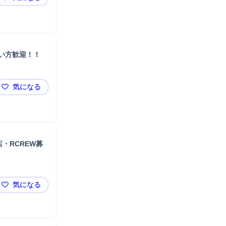
佐賀【販売アドバイザー】未経験歓迎/キャリア支援有/
い方歓迎！！
気になる
Φ【佐賀エリア】携帯販売スタッフ/★未経験・正社員を
・RCREW募
気になる
【佐賀県勤務／未経験歓迎】年収～550万円／楽天モバ