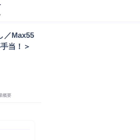
／Max55
手当！＞ 
業概要