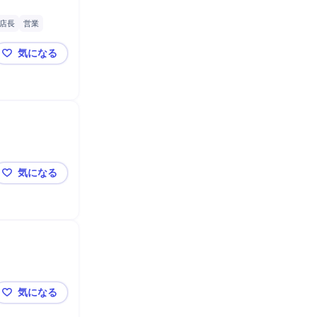
店長
営業
気になる
RCREW（正社員/スタッフ）楽天モバイルショップス
気になる
【佐賀県】モバイルショップ直営店の店長候補
気になる
【佐賀県】モバイルショップ直営店の販売スタッフ