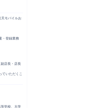
楽天モバイルお
・登録業務

（副店長・店長
っていただくこ
高等学校、大学