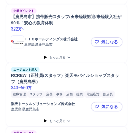
企業ダイレクト
【鹿児島市】携帯販売スタッフ/★未経験歓迎/未経験入社が
90％！安心の教育体制
322
~
万
ＴＴＣホールディングス株式会社
気になる
鹿児島県鹿児島市
【鹿児島市
もっと見る
エージェント求人
RCREW（正社員/スタッフ）楽天モバイルショップスタッ
フ（鹿児島県）
340
~
560
万
在庫管理
スタッフ
店長
事務
店舗
提案
電話応対
副店長
問い合わせ対応
営業
楽天トータルソリューションズ株式会社
気になる
鹿児島県鹿児島市
RCREW
もっと見る