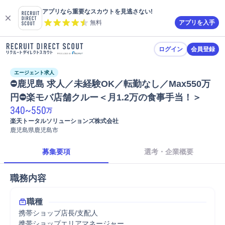
アプリなら重要なスカウトを見逃さない!
無料
アプリを入手
ログイン
会員登録
エージェント求人
⛔鹿児島 求人／未経験OK／転勤なし／Max550万
円⛔楽モバ店舗クルー＜月1.2万の食事手当！＞
340
~
550
万
楽天トータルソリューションズ株式会社
鹿児島県鹿児島市
募集要項
選考・企業概要
職務内容
職種
携帯ショップ店長/支配人
携帯ショップエリアマネージャー