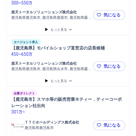
300
~
550
万
楽天トータルソリューションズ株式会社
気になる
鹿児島県鹿児島市, 鹿児島県鹿屋市, 鹿児島県霧島
【鹿児島県
市
もっと見る
エージェント求人
【鹿児島県】モバイルショップ直営店の店長候補
450
~
650
万
楽天トータルソリューションズ株式会社
気になる
鹿児島県鹿児島市, 鹿児島県出水市, 鹿児島県霧島
【鹿児島県
市
もっと見る
企業ダイレクト
【鹿児島市】スマホ等の販売営業※ティー．ティーコーポ
レーション社出向
301
~
万
ＴＴＣホールディングス株式会社
気になる
鹿児島県鹿児島市
【鹿児島市