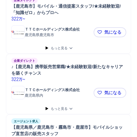
企業ダイレクト
【鹿児島市】モバイル・通信提案スタッフ/★未経験歓迎/
「知識ゼロ」からプロへ
322
~
万
ＴＴＣホールディングス株式会社
気になる
鹿児島県鹿児島市
【鹿児島市
もっと見る
企業ダイレクト
♪【鹿児島】携帯販売営業職/★未経験歓迎/新たなキャリア
を築くチャンス
322
~
万
ＴＴＣホールディングス株式会社
気になる
鹿児島県内
♪【鹿児島
もっと見る
エージェント求人
【鹿児島県／鹿児島市・霧島市・鹿屋市】モバイルショッ
プ直営店の販売スタッフ