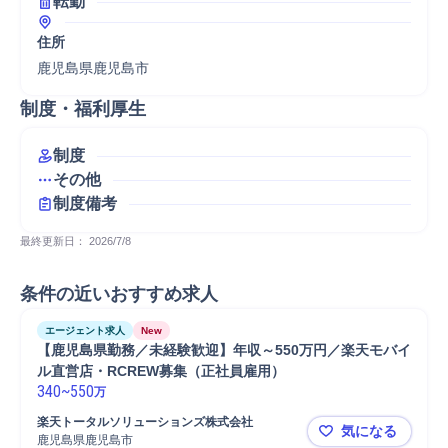
転勤
住所
鹿児島県鹿児島市
制度・福利厚生
制度
その他
制度備考
最終更新日： 
2026/7/8
条件の近いおすすめ求人
エージェント求人
New
【鹿児島県勤務／未経験歓迎】年収～550万円／楽天モバイ
ル直営店・RCREW募集（正社員雇用）
340
~
550
万
楽天トータルソリューションズ株式会社
気になる
鹿児島県鹿児島市
【鹿児島県