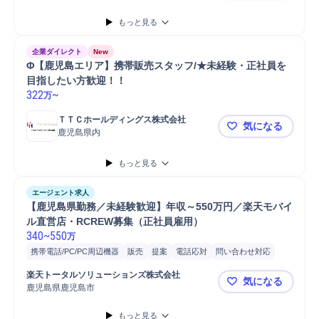
もっと見る
企業ダイレクト
New
Φ【鹿児島エリア】携帯販売スタッフ/★未経験・正社員を
目指したい方歓迎！！
322
~
万
ＴＴＣホールディングス株式会社
気になる
鹿児島県内
Φ【鹿児島
もっと見る
エージェント求人
【鹿児島県勤務／未経験歓迎】年収～550万円／楽天モバイ
ル直営店・RCREW募集（正社員雇用） 
340
~
550
万
携帯電話/PC/PC周辺機器
販売
提案
電話応対
問い合わせ対応
店長
店舗
在庫管理
スタッフ
楽天トータルソリューションズ株式会社
気になる
鹿児島県鹿児島市
【鹿児島県
もっと見る