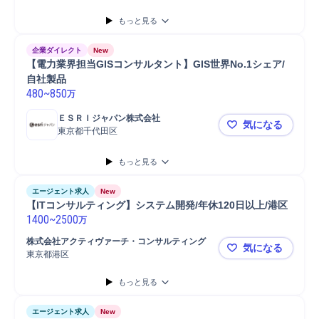
もっと見る
企業ダイレクト
New
【電力業界担当GISコンサルタント】GIS世界No.1シェア/
自社製品
480
~
850
万
ＥＳＲＩジャパン株式会社
気になる
東京都千代田区
【電力業界担
もっと見る
エージェント求人
New
【ITコンサルティング】システム開発/年休120日以上/港区
1400
~
2500
万
株式会社アクティヴァーチ・コンサルティング
気になる
東京都港区
【ITコンサ
もっと見る
エージェント求人
New