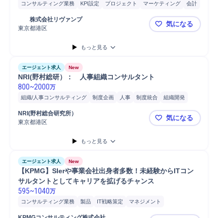
コンサルティング業務
KPI設定
プロジェクト
マーケティング
会計
営業
分析
	株式会社リヴァンプ
気になる
東京都港区
攻めるCF
もっと見る
エージェント求人
New
NRI(野村総研）：　人事組織コンサルタント
800
~
2000
万
組織/人事コンサルティング
制度企画
人事
制度統合
組織開発
導入支援
コンサルタント
コンサルティング業務
プロジェクト
NRI(野村総合研究所）
気になる
東京都港区
NRI(野村
もっと見る
エージェント求人
New
【KPMG】SIerや事業会社出身者多数！未経験からITコン
サルタントとしてキャリアを拡げるチャンス
595
~
1040
万
コンサルティング業務
製品
IT戦略策定
マネジメント
プロジェクト
IT戦略コンサルティング
ネットワーク
データ統合
KPMGコンサルティング株式会社