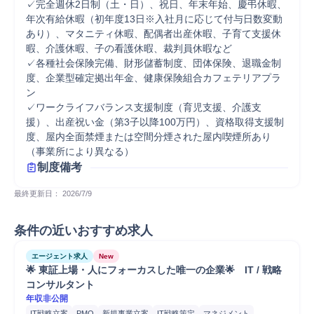
✓完全週休2日制（土・日）、祝日、年末年始、慶弔休暇、
年次有給休暇（初年度13日※入社月に応じて付与日数変動
あり）、マタニティ休暇、配偶者出産休暇、子育て支援休
暇、介護休暇、子の看護休暇、裁判員休暇など

✓各種社会保険完備、財形儲蓄制度、団体保険、退職金制
度、企業型確定拠出年金、健康保険組合カフェテリアプラ
ン

✓ワークライフバランス支援制度（育児支援、介護支
援）、出産祝い金（第3子以降100万円）、資格取得支援制
度、屋内全面禁煙または空間分煙された屋内喫煙所あり
（事業所により異なる）
制度備考
最終更新日： 
2026/7/9
条件の近いおすすめ求人
エージェント求人
New
🌟 東証上場・人にフォーカスした唯一の企業🌟　IT / 戦略
コンサルタント
年収非公開
IT戦略立案
PMO
新規事業立案
IT戦略策定
マネジメント