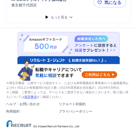
気になる
クラウド
情報通信
開発
システム開発
東京都千代田区
【KPMG】
もっと見る
※厚生労働省「人材サービス総合サイト」における有料職業紹介事業者のうち無期雇用お
よび4ヶ月以上の有期雇用の合計人数（2023年度実績を自社集計）2024年5月時点
※ご経験、ご要望によっては、サービスをご提供できない場合がございます。取り扱い求
人については
留意事項
をご確認ください。
ヘルプ・お問い合わせ
リクルートID規約
利用規約
プライバシーポリシー