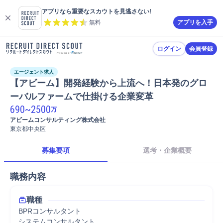
アプリなら重要なスカウトを見逃さない!
無料
アプリを入手
ログイン
会員登録
エージェント求人
【アビーム】開発経験から上流へ！日本発のグロ
ーバルファームで仕掛ける企業変革
690
~
2500
万
アビームコンサルティング株式会社
東京都中央区
募集要項
選考・企業概要
職務内容
職種
BPRコンサルタント
システムコンサルタント