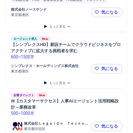
プロジェクトマネジメント
コンサルティング業務
株式会社ノースサンド
気になる
IT戦略コンサルティング
課題設定
業務設計
コスト削減
分析
東京都港区
🌟 東証上
要件定義
コンサルタント
戦略立案
ERP導入
SAP導入
SAP
もっと見る
Salesforce
Salesforce導入
プロジェクト
提案
エージェント求人
New
【シンプレクスHD】新設チームでクラウドビジネスをプロ
アクティブに拡大する挑戦者を求む
600
~
1500
万
シンプレクス・ホールディングス株式会社
気になる
東京都港区
【シンプレ
もっと見る
企業ダイレクト
New
W【カスタマーサクセス】人事AIエージェント活用戦略設
計～業務改革
500
~
1000
万
株式会社ＬｅｇａｌＯｎ　Ｔｅｃｈｎｏ
気になる
ｌｏｇｉｅｓ
東京都渋谷区
W【カスタ