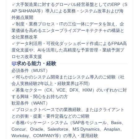
✓大手製造業に対するグローバル経営基盤としてのERP（S
AP S/4HANA等）導入による業務・システム改革および海
外拠点展開

✓制度・業務プロセス・ITの三位一体にデータを加え、企
業価値を高めるエンタープライズアーキテクチャの構築と
全社業務改革

✓データ利活用・可視化ダッシュボード作成によるFP&A高
度化支援や、AIを活用した高精度な予算管理・業績予測プ
ロセス改革支援
求める能力・経験
必須条件（MUST）

✓何らかのシステム開発またはシステム導入のご経験（社
会人実務経験2年以上・経験業界は不問）

✓募集セクター（CX、VCE、DFX、HXM）のいずれかに対
する興味・関心をお持ちの方

歓迎条件（WANT）

✓プロジェクトベースでの業務経験、またはクライアント
との折衝・提案・要件定義などのご経験

✓各種パッケージ・システム（SAP各モジュール、Basis、
Concur、Oracle、Salesforce、MS Dynamics、Anaplan、
Workday、COMPANY等）の導入・運用経験