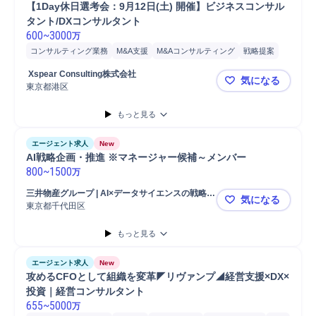
【1Day休日選考会：9月12日(土) 開催】ビジネスコンサル
タント/DXコンサルタント
600
~
3000
万
コンサルティング業務
M&A支援
M&Aコンサルティング
戦略提案
新規事業
事業戦略立案
新規事業立案
事業戦略策定
 Xspear Consulting株式会社
気になる
プロジェクト推進
戦略立案
オペレーション構築
事業構想
開発
東京都港区
【1Day休
システム開発
もっと見る
エージェント求人
New
AI戦略企画・推進 ※マネージャー候補～メンバー
800
~
1500
万
三井物産グループ | AI×データサイエンスの戦略・
気になる
実行支援を行う成長企業
東京都千代田区
AI戦略企画
もっと見る
エージェント求人
New
攻めるCFOとして組織を変革◤リヴァンプ◢経営支援×DX×
投資｜経営コンサルタント
655
~
5000
万