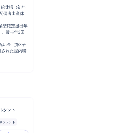
有給休暇（初年
配偶者出産休
業型確定拠出年
）、賞与年2回
祝い金（第3子
煙された屋内喫
サルタント
ネジメント
削減
分析