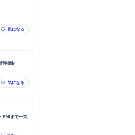
気になる
【東京】事業承継コンサルタント／税理士事務所向け体
績評価制
気になる
【東京】医療コンサルタント／婦人科事業立ち上げメン
・PMIまで一気