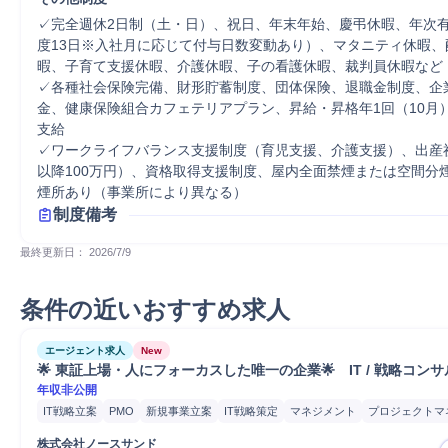
✓完全週休2日制（土・日）、祝日、年末年始、慶弔休暇、年次
度13日※入社月に応じて付与日数変動あり）、マタニティ休暇、
暇、子育て支援休暇、介護休暇、子の看護休暇、裁判員休暇など

✓各種社会保険完備、財形貯蓄制度、団体保険、退職金制度、企
金、健康保険組合カフェテリアプラン、昇給・昇格年1回（10月
支給

✓ワークライフバランス支援制度（育児支援、介護支援）、出産
以降100万円）、資格取得支援制度、屋内全面禁煙または空間分
煙所あり（事業所により異なる）
制度備考
最終更新日： 
2026/7/9
条件の近いおすすめ求人
エージェント求人
New
🌟 東証上場・人にフォーカスした唯一の企業🌟　IT / 戦略コン
年収非公開
IT戦略立案
PMO
新規事業立案
IT戦略策定
マネジメント
プロジェクトマ
コンサルティング業務
IT戦略コンサルティング
課題設定
業務設計
コスト
株式会社ノースサンド