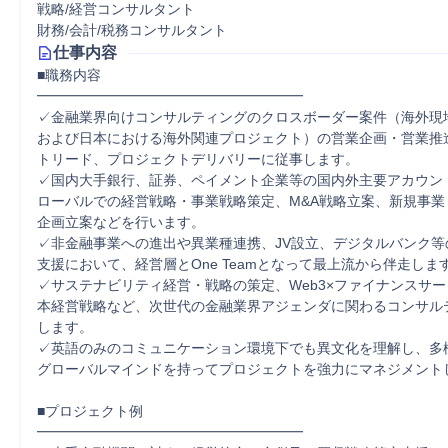
戦略/経営コンサルタント
財務/会計/税務コンサルタント
仕事内容
■職務内容

━━━━━━━━━━━━━━━━━━━

✓金融業界向けコンサルティングのクロスボーダー案件（海外現
および日本における海外関連プロジェクト）の営業企画・営業推
トリード、プロジェクトデリバリーに従事します。

✓国内大手銀行、証券、ペイメント企業等の国内外主要アカウン
ローバルでの経営戦略・事業戦略策定、M&A戦略立案、新規事業
企画立案などを行います。

✓非金融事業への進出や異業種連携、JV設立、デジタルバンク等
支援において、経営層とOne Teamとなって最上流から伴走します
✓サステナビリティ経営・戦略の策定、Web3×ファイナンスサ
本経営戦略など、次世代の金融業界アジェンダに関わるコンサル
します。

✓英語のみのコミュニケーション環境下でも異文化を理解し、多
グローバルマインドを持ってプロジェクトを強力にマネジメントし
■プロジェクト例

━━━━━━━━━━━━━━━━━━━
