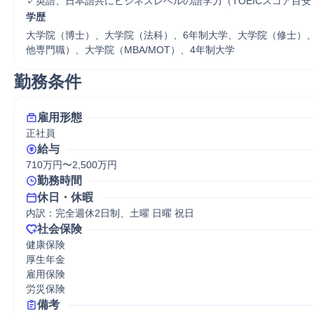
✓英語、日本語共にビジネスレベルの語学力（TOEICスコア目安
学歴
大学院（博士）、大学院（法科）、6年制大学、大学院（修士）
他専門職）、大学院（MBA/MOT）、4年制大学
勤務条件
雇用形態
正社員
給与
710万円〜2,500万円
勤務時間
休日・休暇
内訳：完全週休2日制、土曜 日曜 祝日
社会保険
健康保険

厚生年金

雇用保険

労災保険
備考