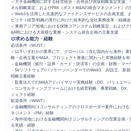
✓大手金融機関に対する経営統合・合併及び買収戦略策定支援、
ネル戦略策定、およびPMI（ポストM&Aの統合マネジメント）の実
✓Web3を活用した先進的なファイナンスサービスの企画支援、
ビリティ経営/戦略の実行に向けた抜本的な全社業務改革・組織改革
✓東南アジア地域における保険コアシステム戦略策定、およびク
&A時における大規模な業務・システム統合企画の立案支援
求める能力・経験
必須条件（MUST）

✓以下いずれかの業界にて、グローバル（含む国内から海外）業
略・企画立案やM&A、プロジェクト推進に関わった実務経験を有す
 - 金融機関（銀行・証券・カード・決済等）の企画・財務・マーケティング部門

 - SI/ソフトウェア/パッケージベンダーでのWeb3、JV設立、新規事業開発等の
戦略立案経験

 - 監査法人でのM&Aアドバイザリー実務経験（DD、バリュエーション等）

 - コンサルティングファームにおける経営戦略、事業戦略、DX、M&A等のプロ
ジェクト経験

歓迎条件（WANT）

✓金融機関向けコンサルティングのクロスボーダー案件における
ネジメント（PM）経験

✓海外現地における金融機関向けコンサルティングの営業企画・
る実績・経験
