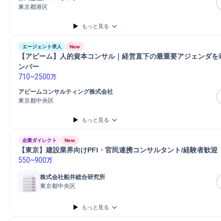
要件定義
コンサルタント
戦略立案
ERP導入
SAP導入
SAP
Salesforce
東京都港区
プロジェクト
提案
もっと見る
エージェント求人
New
【アビーム】人的資本コンサル｜経営直下の最重要アジェンダを
ンバー
710
~
2500
万
アビームコンサルティング株式会社
東京都中央区
もっと見る
企業ダイレクト
New
【東京】建設業界向けPFI・官民連携コンサルタント/経験者歓迎
550
~
900
万
株式会社船井総合研究所
東京都中央区
もっと見る