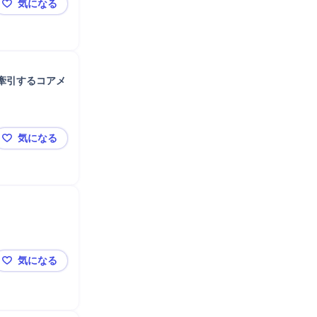
気になる
Salesforce導入
🌟 東証上場・人にフォーカスした唯一の企業🌟 IT / 
牽引するコアメ
気になる
【アビーム】人的資本コンサル｜経営直下の最重要アジ
気になる
【東京】建設業界向けPFI・官民連携コンサルタント/経