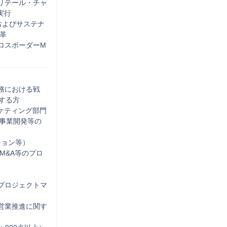
リテール・チャ
行

およびサステナ


ロスボーダーM
務における戦
る方

プロジェクトマ
営業推進に関す