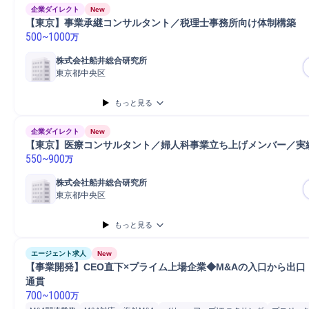
企業ダイレクト
New
【東京】事業承継コンサルタント／税理士事務所向け体制構築
500
~
1000
万
株式会社船井総合研究所
東京都中央区
もっと見る
企業ダイレクト
New
【東京】医療コンサルタント／婦人科事業立ち上げメンバー／実
550
~
900
万
株式会社船井総合研究所
東京都中央区
もっと見る
エージェント求人
New
【事業開発】CEO直下×プライム上場企業◆M&Aの入口から出口
通貫
700
~
1000
万