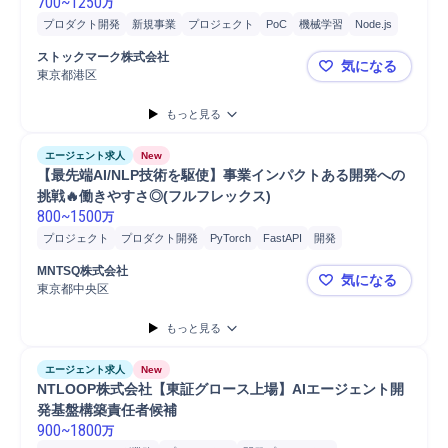
700
~
1250
万
プロダクト開発
新規事業
プロジェクト
PoC
機械学習
Node.js
Vue.js
TypeScript
Python
要件定義
構造設計
スケーリング
ストックマーク株式会社
気になる
開発
研究開発
解析結果評価
検証
技術選定
自然言語処理
東京都港区
【最先端LL
もっと見る
エージェント求人
New
【最先端AI/NLP技術を駆使】事業インパクトある開発への
挑戦🔥働きやすさ◎(フルフレックス)
800
~
1500
万
プロジェクト
プロダクト開発
PyTorch
FastAPI
開発
モニタリング
KPI設定
リスクコントロール
プロトタイピング
検証
MNTSQ株式会社
気になる
TypeScript
Python
性能改善
PC/Web
Gemini
機械学習
東京都中央区
【最先端AI
自然言語処理
Git
もっと見る
エージェント求人
New
NTLOOP株式会社【東証グロース上場】AIエージェント開
発基盤構築責任者候補
900
~
1800
万