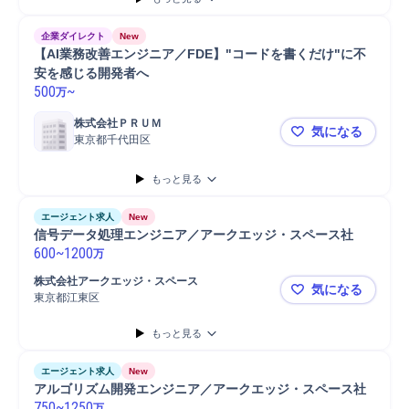
企業ダイレクト
New
【AI業務改善エンジニア／FDE】"コードを書くだけ"に不
安を感じる開発者へ
500
~
万
株式会社ＰＲＵＭ
気になる
東京都千代田区
【AI業務改
もっと見る
エージェント求人
New
信号データ処理エンジニア／アークエッジ・スペース社
600
~
1200
万
株式会社アークエッジ・スペース
気になる
東京都江東区
信号データ
もっと見る
エージェント求人
New
アルゴリズム開発エンジニア／アークエッジ・スペース社
750
~
1250
万