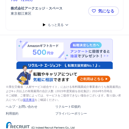
株式会社アークエッジ・スペース
気になる
東京都江東区
アルゴリズ
もっと見る
※厚生労働省「人材サービス総合サイト」における有料職業紹介事業者のうち無期雇用お
よび4ヶ月以上の有期雇用の合計人数（2023年度実績を自社集計）2024年5月時点
※ご経験、ご要望によっては、サービスをご提供できない場合がございます。取り扱い求
人については
留意事項
をご確認ください。
ヘルプ・お問い合わせ
リクルートID規約
利用規約
プライバシーポリシー