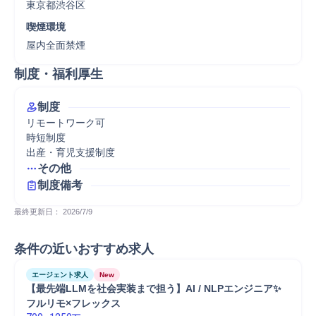
東京都渋谷区
喫煙環境
屋内全面禁煙
制度・福利厚生
制度
リモートワーク可

時短制度

出産・育児支援制度
その他
制度備考
最終更新日： 
2026/7/9
条件の近いおすすめ求人
エージェント求人
New
【最先端LLMを社会実装まで担う】AI / NLPエンジニア✨
フルリモ×フレックス