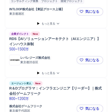
コンサルティング業務
プロジェクト
開発プロジェクト
プロジェクト推進
新規上場
開発
Google Cloud Pl...
AWS
Azure
INTLOOP株式会社【東証グロース上場】
気になる
GCP
東京都港区
NTLOOP
もっと見る
企業ダイレクト
New
RDS【AIソリューションアーキテクト（AIエンジニア）】
インハウス体制
500
~
1500
万
レバレジーズ株式会社
気になる
東京都渋谷区
RDS【AI
もっと見る
エージェント求人
New
R＆Dプログラマ：インフラエンジニア【リーダー】｜株式
会社ゲームフリーク
800
~
1200
万
株式会社ゲームフリーク
気になる
東京都千代田区
R＆Dプロ