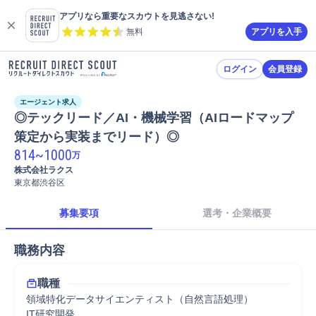
アプリなら重要なスカウトを見逃さない!
無料
アプリを入手
ログイン
会員登録
エージェント求人
◎テックリード／AI・機械学習（AIロードマップ
策定から実装までリード）◎
814
~
1000
万
株式会社ラクス
東京都渋谷区
募集要項
選考・企業概要
職務内容
職種
領域特化データサイエンティスト（自然言語処理）
IT研究開発