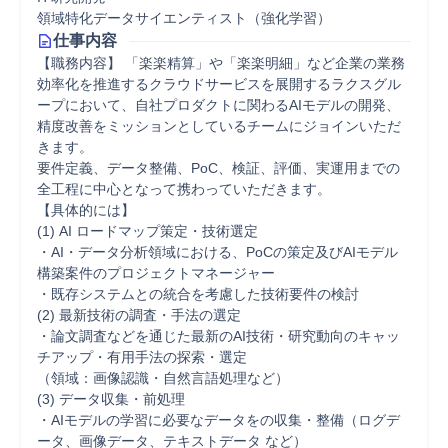
領域特化データサイエンティスト（強化学習）
仕事内容
【職務内容】 「楽楽精算」や「楽楽明細」など企業の業務
効率化を推進するクラウドサービスを展開するラクスグル
ープにおいて、自社プロダクトに関わるAIモデルの開発、
精度改善をミッションとしているチームにジョインいただ
きます。 

要件定義、データ整備、PoC、検証、評価、実運用までの
全工程に中心となって携わっていただきます。 

【具体的には】 

(1) AI ロードマップ策定・技術選定 

・AI・データ分析領域における、PoCの策定及びAIモデル
構築案件のプロジェクトマネージャー 

・既存システムとの統合を考慮した技術要件の検討 

(2) 最新技術の調査・手法の選定 

・論文調査などを通じた最新のAI技術・研究動向のキャッ
チアップ・有用手法の探索・選定 

（領域：画像認識・自然言語処理など） 

(3) データ収集・前処理 

・AIモデルの学習に必要なデータをの収集・整備（ログデ
ータ、画像データ、テキストデータ など） 
