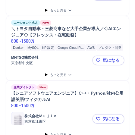
もっと見る
エージェント求人
New
＼トヨタ自動車・三菱商事など大手企業が導入／◇AIエン
ジニア◇【フレックス・在宅勤務】
800
~
1500
万
Docker
MySQL
KPI設定
Google Cloud Pl...
AWS
プロダクト開発
プロジェクト
リスクコントロール
PyTorch
FastAPI
TypeScript
MNTSQ株式会社
気になる
Python
バリューアップ/モニタリング
モニタリング
東京都中央区
＼トヨタ自
プロトタイピング
検証
開発
機械学習
性能改善
GitHub Actions
もっと見る
Git
企業ダイレクト
New
【シニアソフトウェアエンジニア】C++・Python/社内公用
語英語/フィジカルAI
800
~
1500
万
株式会社Ｍｕｊｉｎ
気になる
東京都江東区
【シニアソフ
もっと見る