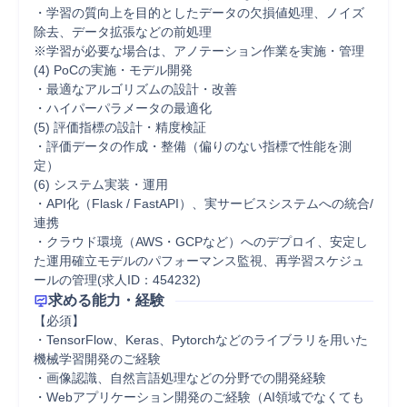
・学習の質向上を目的としたデータの欠損値処理、ノイズ
除去、データ拡張などの前処理 

※学習が必要な場合は、アノテーション作業を実施・管理 

(4) PoCの実施・モデル開発 

・最適なアルゴリズムの設計・改善 

・ハイパーパラメータの最適化 

(5) 評価指標の設計・精度検証 

・評価データの作成・整備（偏りのない指標で性能を測
定） 

(6) システム実装・運用 

・API化（Flask / FastAPI）、実サービスシステムへの統合/
連携 

・クラウド環境（AWS・GCPなど）へのデプロイ、安定し
た運用確立モデルのパフォーマンス監視、再学習スケジュ
ールの管理(求人ID：454232)
求める能力・経験
【必須】 

・TensorFlow、Keras、Pytorchなどのライブラリを用いた
機械学習開発のご経験 

・画像認識、自然言語処理などの分野での開発経験 

・Webアプリケーション開発のご経験（AI領域でなくても