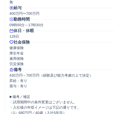
無
給与
400万円〜700万円
勤務時間
09時00分～17時30分
休日・休暇
128日
社会保険
健康保険

厚生年金

雇用保険

労災保険
備考
430万円～700万円（経験及び能力考慮の上で決定）

昇給：有り

賞与：有り

■ 備考／補足

・試用期間中の条件変更はございません。

・入社後の年収イメージは下記の通りです。

（1）680万円／40歳（入社5年目）
