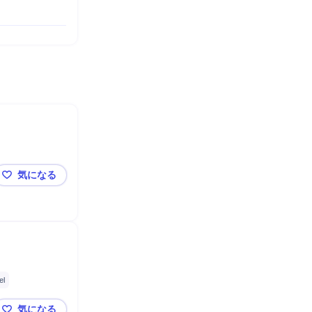
気になる
マンション管理＜正社員_秋田＞／18817
el
気になる