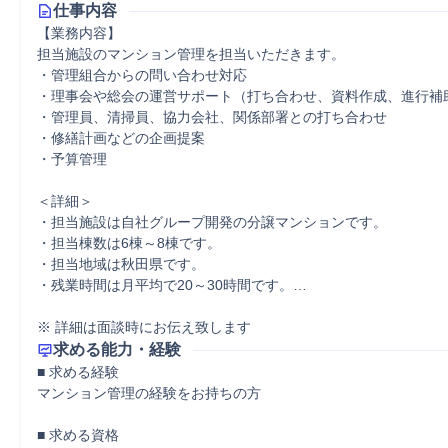
仕事内容
【業務内容】

担当施設のマンション管理を担当いただきます。

・管理組合からの問い合わせ対応

・理事会や総会の運営サポート（打ち合わせ、資料作成、進行補助
・管理員、清掃員、協力会社、関係部署との打ち合わせ

・修繕計画などの企画提案

・予算管理

＜詳細＞

・担当施設は自社グループ開発の分譲マンションです。

・担当棟数は6棟～8棟です。

・担当地域は秋田県です。

・残業時間は月平均で20～30時間です。…

※ 詳細は面談時にお伝え致します
求める能力・経験
■ 求める経験

マンション管理の経験をお持ちの方

■ 求める資格
