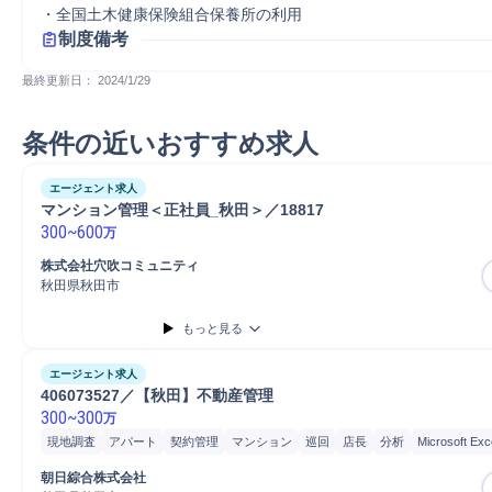
・全国土木健康保険組合保養所の利用
制度備考
最終更新日： 
2024/1/29
条件の近いおすすめ求人
エージェント求人
マンション管理＜正社員_秋田＞／18817
300
~
600
万
株式会社穴吹コミュニティ
秋田県秋田市
もっと見る
エージェント求人
406073527／【秋田】不動産管理
300
~
300
万
現地調査
アパート
契約管理
マンション
巡回
店長
分析
Microsoft Exc
自動車/輸送機器
自動車/輸送機械
自動車
普通自動車
朝日綜合株式会社