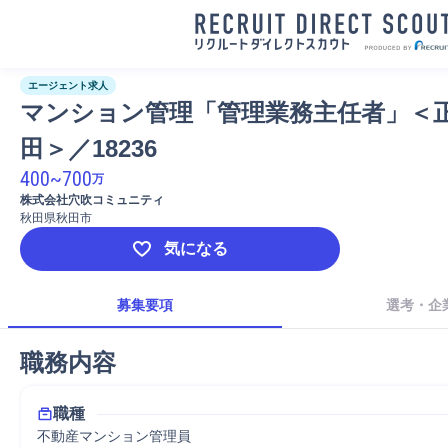
エージェント求人
マンション管理「管理業務主任者」＜正
田＞／18236
400
~
700
万
株式会社穴吹コミュニティ
秋田県秋田市
気になる
募集要項
選考・企
職務内容
職種
不動産マンション管理員