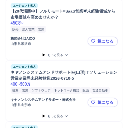
エージェント求人
【20代活躍中】フルリモート×SaaS営業🌟未経験領域から
市場価値を高めませんか？
450
~
万
販売
法人営業
営業
株式会社ZAICO
気になる
山形県米沢市
【20代活躍
もっと見る
エージェント求人
キヤノンシステムアンドサポート㈱[山形]ITソリューション
営業※業界未経験歓迎2026-0710-5
400
~
500
万
提案
営業
ソフトウェア
ネットワーク機器
販売
普通自動車
法人営業
情報セキュリティ
キヤノンシステムアンドサポート株式会社
気になる
山形県山形市
キヤノンシス
もっと見る
エージェント求人