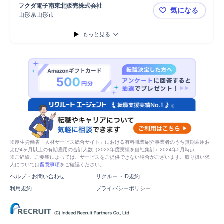
クリニック
自動車/輸送機械
自動車
普通自動車
自動車/輸送機器
フクダ電子南東北販売株式会社
気になる
販売
山形県山形市
4045048
もっと見る
※厚生労働省「人材サービス総合サイト」における有料職業紹介事業者のうち無期雇用お
よび4ヶ月以上の有期雇用の合計人数（2023年度実績を自社集計）2024年5月時点
※ご経験、ご要望によっては、サービスをご提供できない場合がございます。取り扱い求
人については
留意事項
をご確認ください。
ヘルプ・お問い合わせ
リクルートID規約
利用規約
プライバシーポリシー