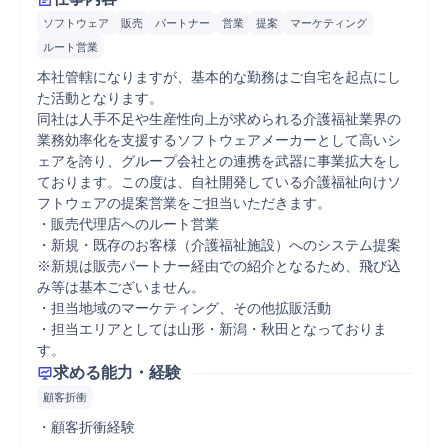
ソフトウェア
販売
パートナー
営業
提案
マーケティング
ルート営業
本社管轄になりますが、基本的な勤務はご自宅を起点にし
た活動となります。

同社は人手不足や生産性向上が求められる介護福祉業界の
業務効率化を支援するソフトウェアメーカーとして高いシ
ェアを誇り、グループ会社との連携を武器に事業拡大をし
ております。この度は、自社開発している介護福祉向けソ
フトウェアの提案営業をご担当いただきます。

・販売代理店へのルート営業

・新規・既存のお客様（介護福祉施設）へのシステム提案

※新規は販売パートナー経由での紹介となるため、飛び込
み等は基本ございません。

・担当地域のマーケティング、その他拡販活動

・担当エリアとしては山形・新潟・秋田となっておりま
す。
求める能力・経験
顧客折衝
・顧客折衝経験