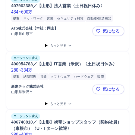
407962389／【山形】法人営業〈土日祝日休み〉
434
~
600
万
提案
ネットワーク
営業
セキュリティ対策
自動車/輸送機器
自動車/輸送機械
自動車運転
自動車
普通自動車
顧客折衝
販売
ATS株式会社【本社：岡山】
気になる
山形県山形市
407962
もっと見る
エージェント求人
406954783／【山形】IT営業（米沢）〈土日祝日休み〉
280
~
334
万
提案
納期管理
営業
ソフトウェア
ハードウェア
販売
新進テック株式会社
気になる
山形県米沢市
406954
もっと見る
エージェント求人
406740810／【山形】携帯ショップスタッフ（契約社員）
（東根市）〈U・I ターン歓迎〉
280
~
400
万