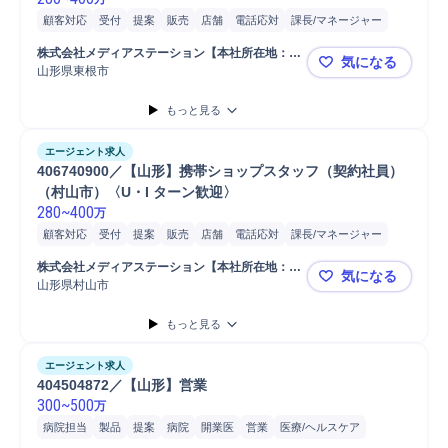
顧客対応
受付
提案
販売
店舗
電話応対
課長/マネージャー
師長/課長
課長/参事官
課長
顧客折衝
株式会社メディアステーション【本社所在地：宮
気になる
城県】
山形県東根市
406740
もっと見る
エージェント求人
406740900／【山形】携帯ショップスタッフ（契約社員）
（村山市）〈U・I ターン歓迎〉
280
~
400
万
顧客対応
受付
提案
販売
店舗
電話応対
課長/マネージャー
師長/課長
課長/参事官
課長
顧客折衝
株式会社メディアステーション【本社所在地：宮
気になる
城県】
山形県村山市
406740
もっと見る
エージェント求人
404504872／【山形】営業
300
~
500
万
病院担当
製品
提案
病院
開業医
営業
医療/ヘルスケア