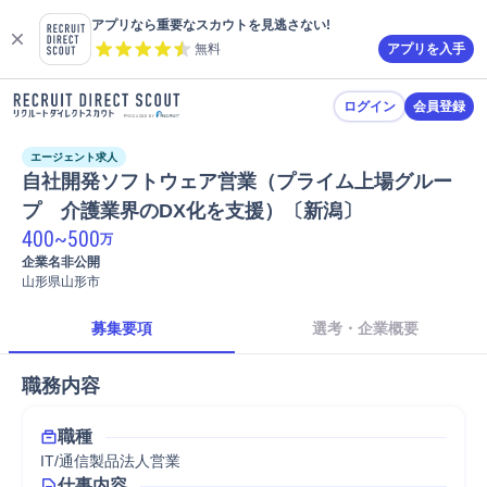
アプリなら重要なスカウトを見逃さない!
無料
アプリを入手
ログイン
会員登録
エージェント求人
自社開発ソフトウェア営業（プライム上場グルー
プ　介護業界のDX化を支援）〔新潟〕
400
~
500
万
企業名非公開
山形県山形市
募集要項
選考・企業概要
職務内容
職種
IT/通信製品法人営業
仕事内容