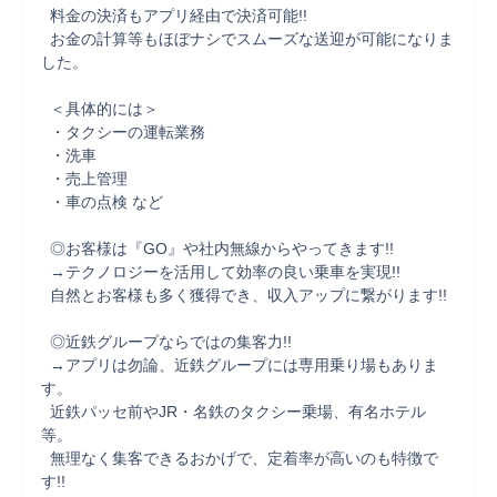
  料金の決済もアプリ経由で決済可能!!

  お金の計算等もほぼナシでスムーズな送迎が可能になりま
した。

  ＜具体的には＞

  ・タクシーの運転業務

  ・洗車

  ・売上管理

  ・車の点検 など

  ◎お客様は『GO』や社内無線からやってきます!!

  →テクノロジーを活用して効率の良い乗車を実現!!

  自然とお客様も多く獲得でき、収入アップに繋がります!!

  ◎近鉄グループならではの集客力!!

  →アプリは勿論、近鉄グループには専用乗り場もありま
す。

  近鉄パッセ前やJR・名鉄のタクシー乗場、有名ホテル
等。

  無理なく集客できるおかげで、定着率が高いのも特徴で
す!!
