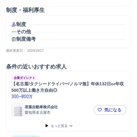
制度・福利厚生
制度
その他
制度備考
最終更新日： 
2024/10/17
条件の近いおすすめ求人
企業ダイレクト
【名古屋/タクシードライバー/ノルマ無】年休132日or年収
500万以上働き方自由◎
300
~
800
万
若葉自動車株式会社
気になる
愛知県名古屋市
【名古屋/タ
もっと見る