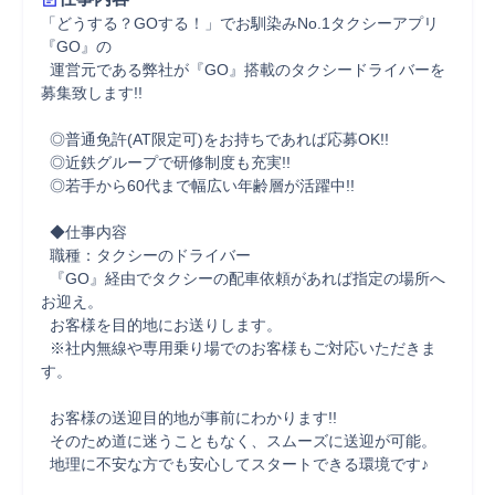
「どうする？GOする！」でお馴染みNo.1タクシーアプリ
『GO』の

  運営元である弊社が『GO』搭載のタクシードライバーを
募集致します!!

  ◎普通免許(AT限定可)をお持ちであれば応募OK!!

  ◎近鉄グループで研修制度も充実!!

  ◎若手から60代まで幅広い年齢層が活躍中!!

  ◆仕事内容

  職種：タクシーのドライバー

  『GO』経由でタクシーの配車依頼があれば指定の場所へ
お迎え。

  お客様を目的地にお送りします。

  ※社内無線や専用乗り場でのお客様もご対応いただきま
す。

  お客様の送迎目的地が事前にわかります!!

  そのため道に迷うこともなく、スムーズに送迎が可能。

  地理に不安な方でも安心してスタートできる環境です♪
