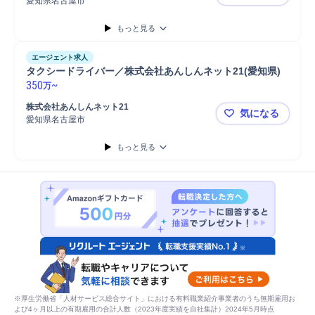
愛知県名古屋市
タクシード
もっと見る
エージェント求人
タクシードライバー／株式会社あんしんネット21(愛知県)
350
~
万
株式会社あんしんネット21
気になる
愛知県名古屋市
タクシードラ
もっと見る
※厚生労働省「人材サービス総合サイト」における有料職業紹介事業者のうち無期雇用お
よび4ヶ月以上の有期雇用の合計人数（2023年度実績を自社集計）2024年5月時点