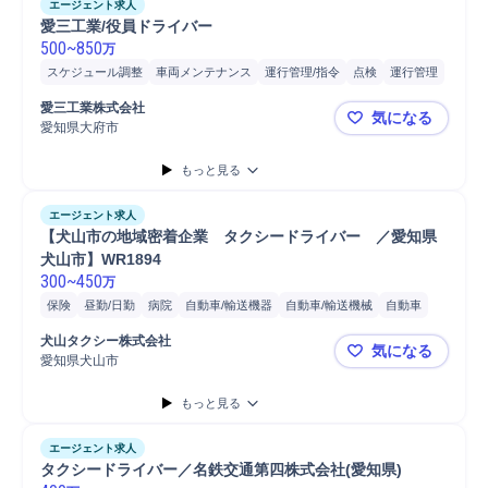
エージェント求人
愛三工業/役員ドライバー
500
~
850
万
スケジュール調整
車両メンテナンス
運行管理/指令
点検
運行管理
送迎
洗車
運行管理者
バス運行管理
タクシー運行管理
愛三工業株式会社
気になる
トラック運行管理
車両点検
自動車/輸送機器
自動車/輸送機械
愛知県大府市
愛三工業/
大型自動車
自動車
普通自動車
もっと見る
エージェント求人
【犬山市の地域密着企業　タクシードライバー　／愛知県
犬山市】WR1894
300
~
450
万
保険
昼勤/日勤
病院
自動車/輸送機器
自動車/輸送機械
自動車
普通自動車
犬山タクシー株式会社
気になる
愛知県犬山市
【犬山市の
もっと見る
エージェント求人
タクシードライバー／名鉄交通第四株式会社(愛知県)