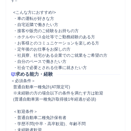
す!!

  <こんな方におすすめ!>

  ・車の運転が好きな方

  ・自宅近隣で働きたい方

  ・接客や販売のご経験をお持ちの方

  ・ホテルやバス会社等でご勤務経験のある方

  ・お客様とのコミュニケーションを楽しめる方

  ・定年後のお仕事をお探しの方

  ・社員寮、社宅がある企業でのご就業をご希望の方

  ・自分のペースで働きたい方

  ・社会で必要とされる仕事に就きたい方
求める能力・経験
＜必須条件＞

  普通自動車一種免許(AT限定可)

  ※未経験の方の場合以下の条件を満たす方は歓迎

  (普通自動車第一種免許取得後1年経過が必須)

  ＜歓迎条件＞

  ・普通自動車二種免許保有者

  ・学歴不問(中卒・高卒歓迎)、年齢不問

  ・未経験者歓迎
