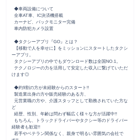
  ◆車両設備について

  全車AT車、IC決済機搭載

  カーナビ、バックモニター完備

  車内防犯カメラ設置

  ◆タクシーアプリ『GO』とは？

  【移動で人を幸せに】をミッションにスタートしたタクシ
ーアプリ。

  タクシーアプリの中でもダウンロード数は全国NO.1。

  テクノロジーの力を活用して安定した収入に繋げていただ
けます◎

  ◆約9割の方が未経験からのスタート!!

  製造業出身の方や販売経験のある方、

  元営業職の方や、介護スタッフとして勤務されていた方な
ど

  経歴、性別、年齢は問わず幅広く様々な方が活躍中!!

  もちろん、トラックドライバーやタクシー等のドライバー
経験者も歓迎!!

  若手やベテラン関係なく、親身で明るい雰囲気の会社で