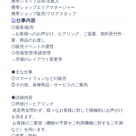
携帯ショップ店長/支配人
携帯ショップエリアマネージャー
携帯ショップ販売/フロアスタッフ
仕事内容
◎接客/販売

→お客様へのお声がけ、ヒアリング、ご提案、契約受付作
業、商品のお渡し

◎販売イベントの運営

◎売場管理/実績管理

→売場のレイアウト変更等

◆主な仕事

①スマートフォンなどの販売

②その他、各種商品・サービスのご案内

◆詳細内容

◎声掛け～ヒアリング

 老若男女問わず、様々なお客様に対して積極的にお声がけ
を頂きます。

 お客様のご要望（機能や予算やご利用機種に対するご不満
など）を伺います。

◎提案～契約
