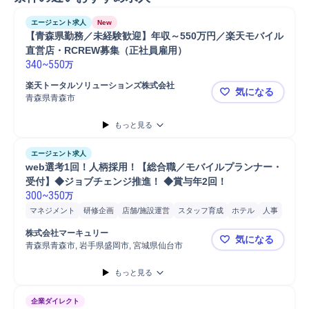
エージェント求人
New
【青森県勤務／未経験歓迎】年収～550万円／楽天モバイル
直営店・RCREW募集（正社員雇用）
340
~
550
万
楽天トータルソリューションズ株式会社
気になる
青森県青森市
【青森県勤
もっと見る
エージェント求人
web選考1回！人柄採用！【総合職／モバイルプランナー・
受付】◆ジョブチェンジ推進！ ◆賞与年2回！
300
~
350
万
マネジメント
研修企画
店舗/施設運営
スタッフ育成
ホテル
人事
店舗運営
営業
スタッフ
提案
接客
販売
事務
広報
店舗
株式会社マーキュリー
気になる
青森県青森市, 岩手県盛岡市, 宮城県仙台市
web選考
もっと見る
企業ダイレクト