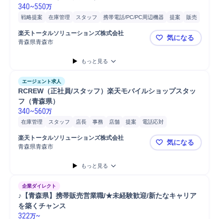
340
~
550
万
戦略提案
在庫管理
スタッフ
携帯電話/PC/PC周辺機器
提案
販売
店長
店舗
電話応対
楽天トータルソリューションズ株式会社
気になる
青森県青森市
青森県勤務！
もっと見る
エージェント求人
RCREW（正社員/スタッフ）楽天モバイルショップスタッ
フ（青森県）
340
~
560
万
在庫管理
スタッフ
店長
事務
店舗
提案
電話応対
問い合わせ対応
副店長
営業
楽天トータルソリューションズ株式会社
気になる
青森県青森市
RCREW
もっと見る
企業ダイレクト
♪【青森県】携帯販売営業職/★未経験歓迎/新たなキャリア
を築くチャンス
322
~
万