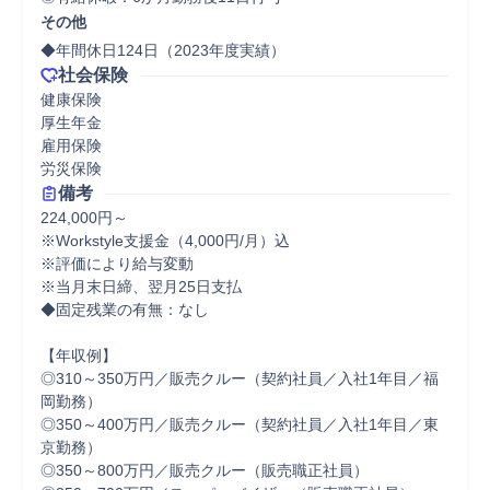
その他
◆年間休日124日（2023年度実績）
社会保険
健康保険

厚生年金

雇用保険

労災保険
備考
224,000円～

※Workstyle支援金（4,000円/月）込

※評価により給与変動

※当月末日締、翌月25日支払

◆固定残業の有無：なし

【年収例】

◎310～350万円／販売クルー（契約社員／入社1年目／福
岡勤務）

◎350～400万円／販売クルー（契約社員／入社1年目／東
京勤務）

◎350～800万円／販売クルー（販売職正社員）
