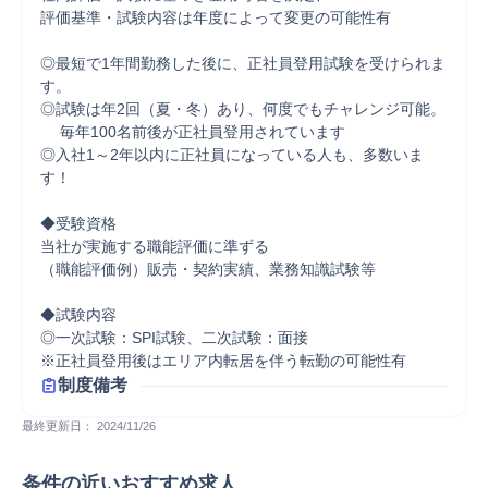
評価基準・試験内容は年度によって変更の可能性有

◎最短で1年間勤務した後に、正社員登用試験を受けられま
す。

◎試験は年2回（夏・冬）あり、何度でもチャレンジ可能。

　 毎年100名前後が正社員登用されています

◎入社1～2年以内に正社員になっている人も、多数いま
す！

◆受験資格

当社が実施する職能評価に準ずる

（職能評価例）販売・契約実績、業務知識試験等

◆試験内容

◎一次試験：SPI試験、二次試験：面接

※正社員登用後はエリア内転居を伴う転勤の可能性有
制度備考
最終更新日： 
2024/11/26
条件の近いおすすめ求人