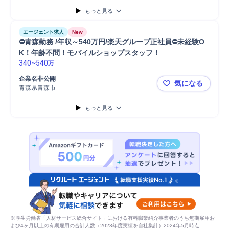
もっと見る
エージェント求人
New
⛔青森勤務 /年収～540万円/楽天グループ正社員⛔未経験O
K！年齢不問！モバイルショップスタッフ！
340
~
540
万
企業名非公開
気になる
青森県青森市
⛔青森勤務 
もっと見る
※厚生労働省「人材サービス総合サイト」における有料職業紹介事業者のうち無期雇用お
よび4ヶ月以上の有期雇用の合計人数（2023年度実績を自社集計）2024年5月時点