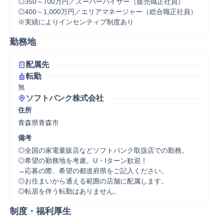
◎350～700万円／スーパーバイザー（販売職正社員）

◎400～1,000万円／エリアマネージャー（総合職正社員）

※実績によりインセンティブ制度あり
勤務地
配属先
転勤
無
ソフトバンク株式会社
住所
青森県青森市
備考
◎全国の家電量販店などソフトバンク取扱店での勤務。

◎希望の勤務地を考慮。U・Iターン歓迎！

→応募の際、希望の都道府県をご記入ください。

◎お住まいから通える範囲の店舗に配属します。

◎転居を伴う転勤はありません。
制度・福利厚生