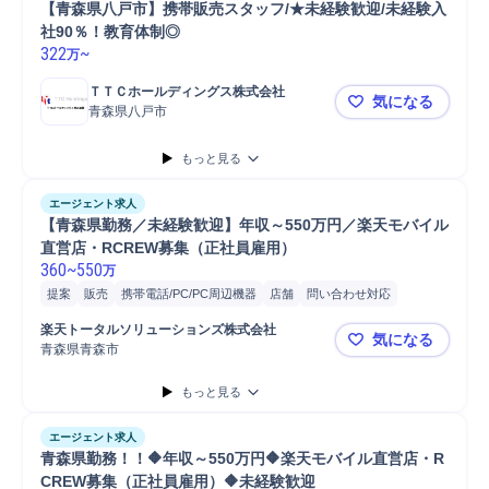
【青森県八戸市】携帯販売スタッフ/★未経験歓迎/未経験入
社90％！教育体制◎
322
~
万
ＴＴＣホールディングス株式会社
気になる
青森県八戸市
【青森県八
もっと見る
エージェント求人
【青森県勤務／未経験歓迎】年収～550万円／楽天モバイル
直営店・RCREW募集（正社員雇用）
360
~
550
万
提案
販売
携帯電話/PC/PC周辺機器
店舗
問い合わせ対応
電話応対
在庫管理
スタッフ
楽天トータルソリューションズ株式会社
気になる
青森県青森市
【青森県勤
もっと見る
エージェント求人
青森県勤務！！🔶年収～550万円🔶楽天モバイル直営店・R
CREW募集（正社員雇用）🔶未経験歓迎