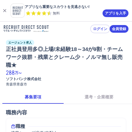
アプリなら重要なスカウトを見逃さない!
無料
アプリを入手
ログイン
会員登録
エージェント求人
正社員登用多◎上場/未経験18～34が9割・チーム
ワーク抜群・残業とクレーム少・ノルマ無し販売
職★
288
~
万
ソフトバンク株式会社
青森県青森市
募集要項
選考・企業概要
職務内容
職種