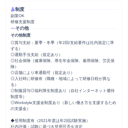
制度
副業OK

研修支援制度
その他
その他制度
◎賞与支給：夏季・冬季（年2回/支給要件は社内規定に準
ずる）

◎通勤手当支給（規定あり）

◎社会保険（健康保険、厚生年金保険、雇用保険、労災保
険）

◎店舗により車通勤可（規定あり）

◎入社時に研修有（職種・地域によって研修日程が異な
る）

◎制服貸与◎福利厚生制度あり（自社インターネット優待
制度等）

◎Workstyle支援金制度あり（新しい働き方を支援するため
の支援金）

◆登用制度有（2021年度は年2回試験実施）

社内評価・試験に基づき登用可否を決定、
