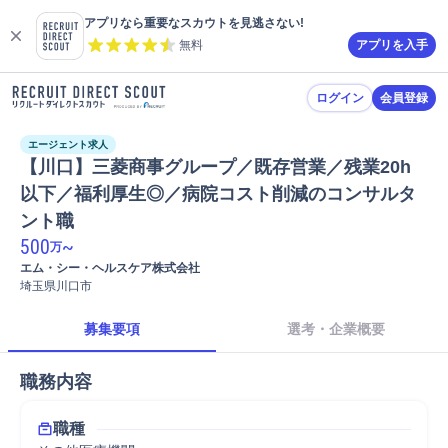
アプリなら重要なスカウトを見逃さない!
無料
アプリを入手
ログイン
会員登録
エージェント求人
【川口】三菱商事グループ／既存営業／残業20h
以下／福利厚生◎／病院コスト削減のコンサルタ
ント職
500
~
万
エム・シー・ヘルスケア株式会社
埼玉県川口市
募集要項
選考・企業概要
職務内容
職種