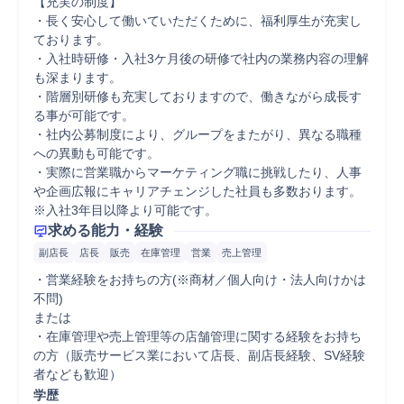
【充実の制度】

・長く安心して働いていただくために、福利厚生が充実し
ております。

・入社時研修・入社3ケ月後の研修で社内の業務内容の理解
も深まります。

・階層別研修も充実しておりますので、働きながら成長す
る事が可能です。

・社内公募制度により、グループをまたがり、異なる職種
への異動も可能です。

・実際に営業職からマーケティング職に挑戦したり、人事
や企画広報にキャリアチェンジした社員も多数おります。
※入社3年目以降より可能です。
求める能力・経験
副店長
店長
販売
在庫管理
営業
売上管理
・営業経験をお持ちの方(※商材／個人向け・法人向けかは
不問)

または

・在庫管理や売上管理等の店舗管理に関する経験をお持ち
の方（販売サービス業において店長、副店長経験、SV経験
者なども歓迎）
学歴