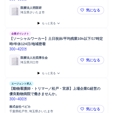
医療法人明医研
気になる
埼玉県さいたま市
【埼玉/医療
もっと見る
企業ダイレクト
【ソーシャルワーカー】土日祝休/平均残業10h以下/17時定
時/年休124日/地域密着
300
~
420
万
医療法人社団厚生会
気になる
埼玉県川口市
【ソーシャル
もっと見る
エージェント求人
【動物看護師・トリマー／松戸・宮原】上場企業G経営の
優良動物病院で働きませんか。
300
~
400
万
株式会社ペピカ 				
気になる
千葉県松戸市, 埼玉県さいたま市
【動物看護