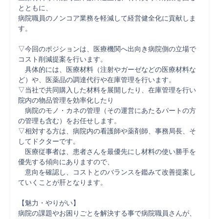
とともに、

病院職員のノンコア業務を軽減して経営健全化に貢献しま
す。

▽今回のポジションは、医療機関へ出向き病院側の立場で
コスト削減提案を行います。

　具体的には、医療材料（注射やガーゼなどの医療材料な
ど）や、医薬品の調達代行や在庫管理を行います。

▽当社で共同購入した材料を展開したり、在庫管理を行い
院内の物品管理を効率化したり

　病院のモノ・カネの管理（その運営にあたるパートの方
の管理も含む）をお任せします。

▽相対する方は、病院内の看護師や薬剤師、事務局長、そ
してドクターです。

　医療従事者は、患者さんを最優先にし材料の使い勝手を
優先する傾向にありますので、

　意向を確認し、コストとのバランスを鑑みて改善提案し
ていくことが肝となります。

【魅力・やりがい】

病院の課題やお困りごとを解決する事で病院職員さんが、
