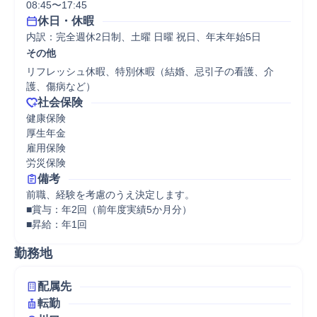
08:45〜17:45
休日・休暇
内訳：完全週休2日制、土曜 日曜 祝日、年末年始5日
その他
リフレッシュ休暇、特別休暇（結婚、忌引子の看護、介
護、傷病など）
社会保険
健康保険

厚生年金

雇用保険

労災保険
備考
前職、経験を考慮のうえ決定します。

■賞与：年2回（前年度実績5か月分）

■昇給：年1回
勤務地
配属先
転勤