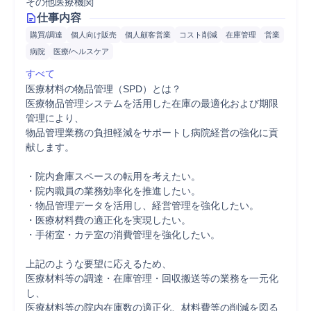
その他医療機関
仕事内容
購買/調達
個人向け販売
個人顧客営業
コスト削減
在庫管理
営業
病院
医療/ヘルスケア
すべて
医療材料の物品管理（SPD）とは？

医療物品管理システムを活用した在庫の最適化および期限
管理により、

物品管理業務の負担軽減をサポートし病院経営の強化に貢
献します。

・院内倉庫スペースの転用を考えたい。

・院内職員の業務効率化を推進したい。

・物品管理データを活用し、経営管理を強化したい。

・医療材料費の適正化を実現したい。

・手術室・カテ室の消費管理を強化したい。

上記のような要望に応えるため、

医療材料等の調達・在庫管理・回収搬送等の業務を一元化
し、

医療材料等の院内在庫数の適正化、材料費等の削減を図る