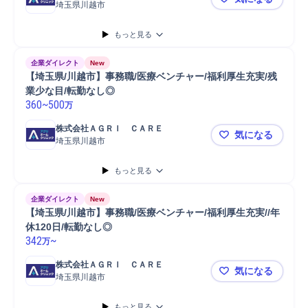
埼玉県川越市
【埼玉県/川
もっと見る
企業ダイレクト
New
【埼玉県/川越市】事務職/医療ベンチャー/福利厚生充実/残
業少な目/転勤なし◎
360
~
500
万
株式会社ＡＧＲＩ　ＣＡＲＥ
気になる
埼玉県川越市
【埼玉県/川
もっと見る
企業ダイレクト
New
【埼玉県/川越市】事務職/医療ベンチャー/福利厚生充実//年
休120日/転勤なし◎
342
~
万
株式会社ＡＧＲＩ　ＣＡＲＥ
気になる
埼玉県川越市
【埼玉県/川
もっと見る