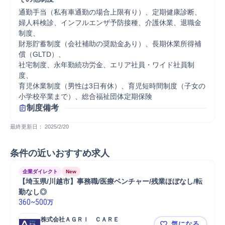
通勤手当（私有車通勤の場合上限有り）、定期健康診断、

婦人科検診、インフルエンザ予防接種、介護休業、退職金
制度、

財形貯蓄制度（会社補助の奨励金あり）、長期休業所得補
償（GLTD）、

社宅制度、永年勤続功労金、エリア社員・ワイド社員制
度、

育児休業制度（男性は3日有休）、育児短時間制度（子女の
小学校卒業まで）、総合福祉団体定期保険
制度備考
最終更新日： 
2025/2/20
条件の近いおすすめ求人
企業ダイレクト
New
【埼玉県/川越市】事務職/医療ベンチャー/残業ほぼなし/転
勤なし◎
360
~
500
万
株式会社ＡＧＲＩ　ＣＡＲＥ
気になる