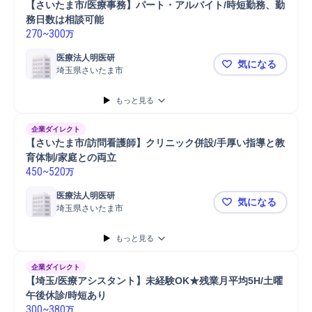
【さいたま市/医療事務】パート・アルバイト/時短勤務、勤
務日数は相談可能
270
~
300
万
医療法人明医研
気になる
埼玉県さいたま市
【さいたま
もっと見る
企業ダイレクト
【さいたま市/訪問看護師】クリニック併設/手厚い指導と教
育体制/家庭との両立
450
~
520
万
医療法人明医研
気になる
埼玉県さいたま市
【さいたま
もっと見る
企業ダイレクト
【埼玉/医療アシスタント】未経験OK★残業月平均5H/土曜
午後休診/時短あり
300
~
380
万