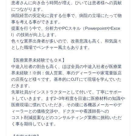
患者さんに向き合う時間が増え、ひいては患者様への貢献
につながります。 

病院経営の安定化に資する仕事で、病院の立場にたって物
事を考える事ができます。

提案を行う中で、分析力やPCスキル（PowerpointやExce
l）の技術が向上します。

色々な業界出身者が多いので、改善意識も高く、和気藹々
とした職場でベンチャー風土もあります。

【医療業界未経験でもＯＫ】

中途入社者の割合も高く、ほぼ全員の中途入社者が医療業
界未経験！※例：個人営業、車のディーラーや家電量販店
の店長など様々です。基本的にOJTにて現場を学んでいた
だきます。

先輩社員がインストラクターとして付いて、丁寧にサポー
トしていきます。まず2~3年程度を目途に医療材料の知識や
医療現場に慣れていただき、その後に各機器メーカーやデ
ィーラーとの価格交渉や、ドクターや看護師長への

コスト削減提案などのコンサルティング業務に挑戦いただ
く事を期待しています。
