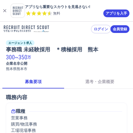
アプリなら重要なスカウトを見逃さない!
無料
アプリを入手
ログイン
会員登録
エージェント求人
事務職 未経験採用　＊積極採用　熊本
300
~
350
万
企業名非公開
熊本県熊本市
募集要項
選考・企業概要
職務内容
職種
営業事務
購買/物流事務
工場現場事務