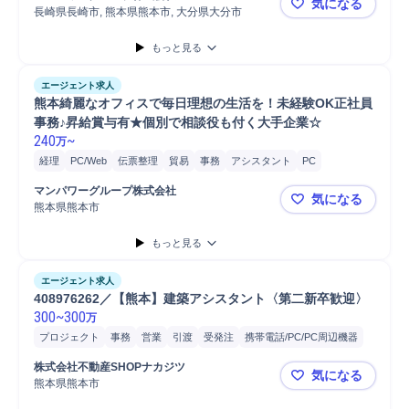
気になる
長崎県長崎市, 熊本県熊本市, 大分県大分市
【学歴不問・
もっと見る
エージェント求人
熊本綺麗なオフィスで毎日理想の生活を！未経験OK正社員
事務♪昇給賞与有★個別で相談役も付く大手企業☆
240
~
万
経理
PC/Web
伝票整理
貿易
事務
アシスタント
PC
データ/文字入力
受付
受発注
経理事務
資料作成
マンパワーグループ株式会社
気になる
携帯電話/PC/PC周辺機器
人事
一般事務
電話問い合わせ対応
熊本県熊本市
熊本綺麗な
電話応対
電話対応
データ集計
タイピング
もっと見る
エージェント求人
408976262／【熊本】建築アシスタント〈第二新卒歓迎〉
300
~
300
万
プロジェクト
事務
営業
引渡
受発注
携帯電話/PC/PC周辺機器
PC/Web
PC
株式会社不動産SHOPナカジツ
気になる
熊本県熊本市
408976