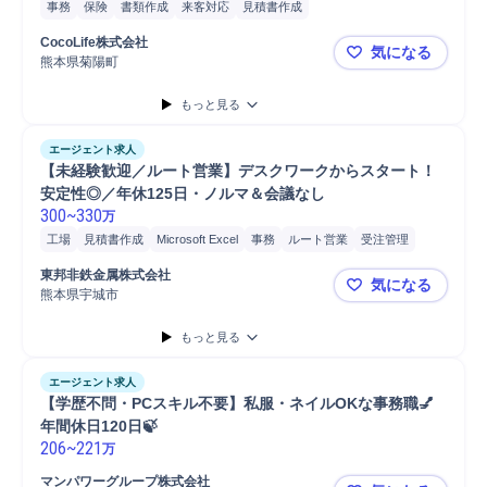
事務
保険
書類作成
来客対応
見積書作成
CocoLife株式会社
気になる
熊本県菊陽町
【CocoL
もっと見る
エージェント求人
【未経験歓迎／ルート営業】デスクワークからスタート！
安定性◎／年休125日・ノルマ＆会議なし
300
~
330
万
工場
見積書作成
Microsoft Excel
事務
ルート営業
受注管理
東邦非鉄金属株式会社
気になる
熊本県宇城市
【未経験歓
もっと見る
エージェント求人
【学歴不問・PCスキル不要】私服・ネイルOKな事務職💅
年間休日120日🍃
206
~
221
万
マンパワーグループ株式会社