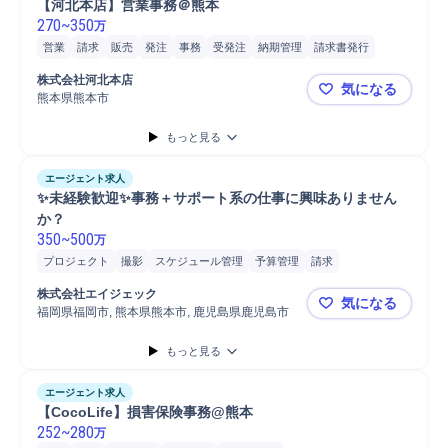
【河北本店】営業事務＠熊本
270
~
350
万
営業
請求
販売
発注
事務
受発注
納期管理
請求書発行
問い合わせ対応
電話対応
接客
株式会社河北本店
気になる
熊本県熊本市
【河北本店
もっと見る
エージェント求人
✨未経験歓迎✨事務＋サポート系の仕事に興味ありません
か？
350
~
500
万
プロジェクト
撮影
スケジュール管理
予算管理
請求
データ/文字入力
発注
株式会社エイジェック
気になる
福岡県福岡市, 熊本県熊本市, 鹿児島県鹿児島市
✨未経験歓
もっと見る
エージェント求人
【CocoLife】損害保険事務@熊本
252
~
280
万