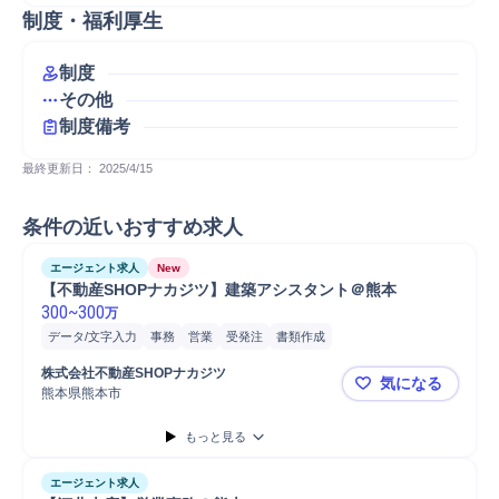
制度・福利厚生
制度
その他
制度備考
最終更新日： 
2025/4/15
条件の近いおすすめ求人
エージェント求人
New
【不動産SHOPナカジツ】建築アシスタント＠熊本
300
~
300
万
データ/文字入力
事務
営業
受発注
書類作成
携帯電話/PC/PC周辺機器
PC/Web
PC
株式会社不動産SHOPナカジツ
気になる
熊本県熊本市
【不動産S
もっと見る
エージェント求人