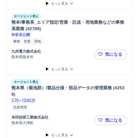
もっと見る
エージェント求人
熊本/事務系_エリア指定/営業・託送・用地業務などの事務
系業務 (42789)
年収非公開
事務
営業
用地
九州電力株式会社
気になる
熊本県熊本市
熊本/事務系
もっと見る
エージェント求人
熊本県（菊池郡）/製品仕様・部品データの管理業務 (4253
8)
570
~
1040
万
生産管理
本田技研工業株式会社
気になる
熊本県大津町
熊本県（菊池
もっと見る