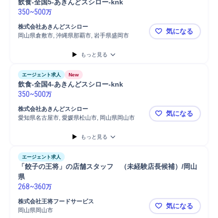
飲食-全国5-あきんどスシロー-knk
350
~
500
万
株式会社あきんどスシロー
気になる
岡山県倉敷市, 沖縄県那覇市, 岩手県盛岡市
飲食-全国5
もっと見る
エージェント求人
New
飲食-全国4-あきんどスシロー-knk
350
~
500
万
株式会社あきんどスシロー
気になる
愛知県名古屋市, 愛媛県松山市, 岡山県岡山市
飲食-全国4
もっと見る
エージェント求人
「餃子の王将」の店舗スタッフ　（未経験店長候補）/岡山
県
268
~
360
万
株式会社王将フードサービス
気になる
岡山県岡山市
「餃子の王