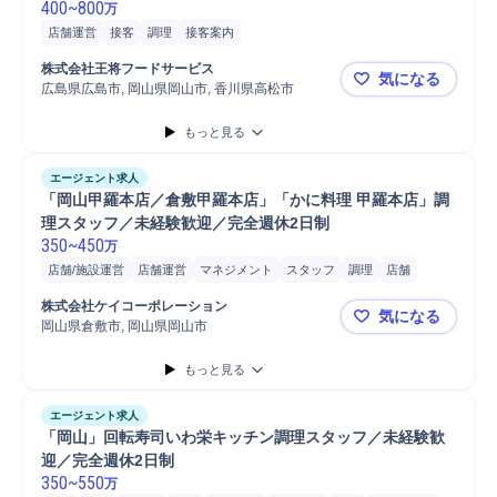
400
~
800
万
店舗運営
接客
調理
接客案内
株式会社王将フードサービス
気になる
広島県広島市, 岡山県岡山市, 香川県高松市
王将フードサ
もっと見る
エージェント求人
「岡山甲羅本店／倉敷甲羅本店」「かに料理 甲羅本店」調
理スタッフ／未経験歓迎／完全週休2日制
350
~
450
万
店舗/施設運営
店舗運営
マネジメント
スタッフ
調理
店舗
和食調理
店長
料理説明
料理部担当
料理人
料理人へ業務報告
株式会社ケイコーポレーション
気になる
調理補助
調理器具/食器
岡山県倉敷市, 岡山県岡山市
「岡山甲羅
もっと見る
エージェント求人
「岡山」回転寿司いわ栄キッチン調理スタッフ／未経験歓
迎／完全週休2日制
350
~
550
万