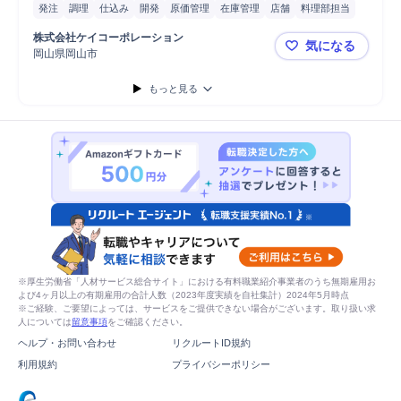
発注
調理
仕込み
開発
原価管理
在庫管理
店舗
料理部担当
料理説明
料理人
調理補助
調理器具/食器
株式会社ケイコーポレーション
気になる
岡山県岡山市
「岡山」回
もっと見る
※厚生労働省「人材サービス総合サイト」における有料職業紹介事業者のうち無期雇用お
よび4ヶ月以上の有期雇用の合計人数（2023年度実績を自社集計）2024年5月時点
※ご経験、ご要望によっては、サービスをご提供できない場合がございます。取り扱い求
人については
留意事項
をご確認ください。
ヘルプ・お問い合わせ
リクルートID規約
利用規約
プライバシーポリシー