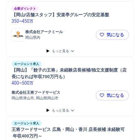
企業ダイレクト
【岡山/店舗スタッフ】安楽亭グループの安定基盤
350
~
450
万
株式会社アークミール
気になる
岡山県内
【岡山/店
もっと見る
エージェント求人
【岡山】「餃子の王将」未経験店長候補/独立支援制度（店
長になれば年収700万円も）
400
~
500
万
株式会社王将フードサービス
気になる
岡山県津山市, 岡山県岡山市
【岡山】「
もっと見る
エージェント求人
王将フードサービス 広島・岡山・香川 店長候補 未経験可
 年収400万円～