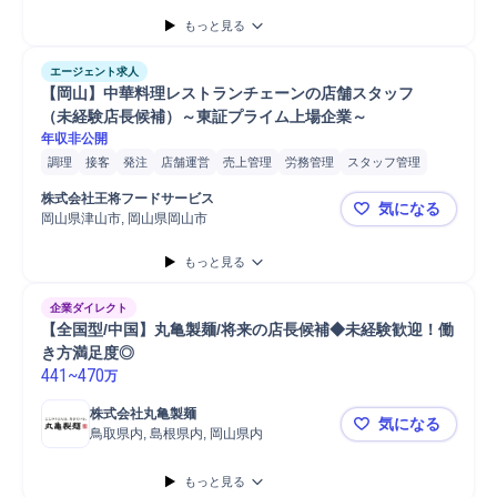
もっと見る
エージェント求人
【岡山】中華料理レストランチェーンの店舗スタッフ　
（未経験店長候補）～東証プライム上場企業～
年収非公開
調理
接客
発注
店舗運営
売上管理
労務管理
スタッフ管理
株式会社王将フードサービス
気になる
岡山県津山市, 岡山県岡山市
【岡山】中
もっと見る
企業ダイレクト
【全国型/中国】丸亀製麺/将来の店長候補◆未経験歓迎！働
き方満足度◎
441
~
470
万
株式会社丸亀製麺
気になる
鳥取県内, 島根県内, 岡山県内
【全国型/
もっと見る