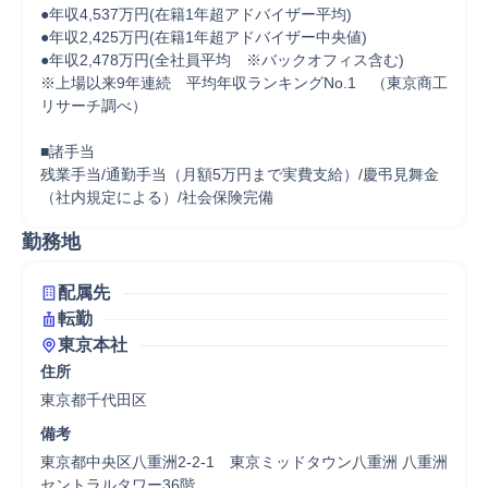
●年収4,537万円(在籍1年超アドバイザー平均)

●年収2,425万円(在籍1年超アドバイザー中央値)

●年収2,478万円(全社員平均　※バックオフィス含む)

※上場以来9年連続　平均年収ランキングNo.1　（東京商工
リサーチ調べ）

■諸手当

残業手当/通勤手当（月額5万円まで実費支給）/慶弔見舞金
（社内規定による）/社会保険完備
勤務地
配属先
転勤
東京本社
住所
東京都千代田区
備考
東京都中央区八重洲2-2-1　東京ミッドタウン八重洲 八重洲
セントラルタワー36階