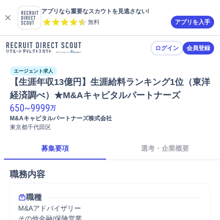
アプリなら重要なスカウトを見逃さない!
無料
アプリを入手
ログイン
会員登録
エージェント求人
【生涯年収13億円】生涯給料ランキング1位（東洋
経済調べ）★M&Aキャピタルパートナーズ
650
~
9999
万
M&Aキャピタルパートナーズ株式会社
東京都千代田区
募集要項
選考・企業概要
職務内容
職種
M&Aアドバイザリー
その他金融/保険営業