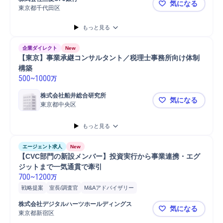
気になる
M&Aアドバイザリー
東京都千代田区
セクターカ
もっと見る
企業ダイレクト
New
【東京】事業承継コンサルタント／税理士事務所向け体制
構築
500
~
1000
万
株式会社船井総合研究所
気になる
東京都中央区
【東京】事
もっと見る
エージェント求人
New
【CVC部門の新設メンバー】投資実行から事業連携・エグ
ジットまで一気通貫で牽引
700
~
1200
万
戦略提案
室長/調査官
M&Aアドバイザリー
バリューアップ/モニタリング
M&A支援
M&A対応
新規事業
株式会社デジタルハーツホールディングス
気になる
モニタリング
IPO
契約交渉
デューデリジェンス
資料作成
CVC
東京都新宿区
【CVC部