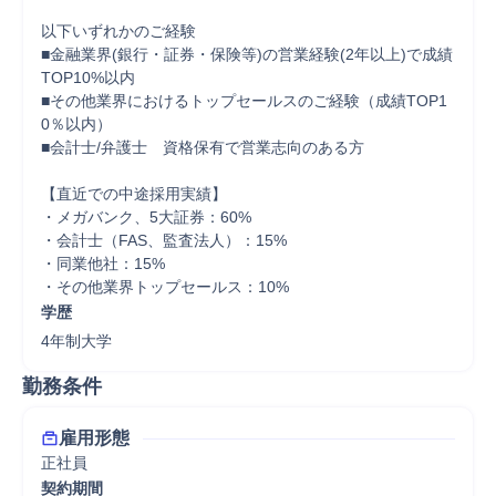
以下いずれかのご経験

■金融業界(銀行・証券・保険等)の営業経験(2年以上)で成績
TOP10%以内

■その他業界におけるトップセールスのご経験（成績TOP1
0％以内）

■会計士/弁護士　資格保有で営業志向のある方

【直近での中途採用実績】

・メガバンク、5大証券：60%

・会計士（FAS、監査法人）：15%

・同業他社：15%

・その他業界トップセールス：10%
学歴
4年制大学
勤務条件
雇用形態
正社員
契約期間