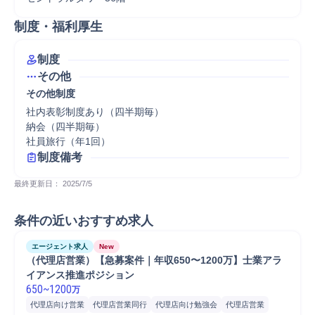
制度・福利厚生
制度
その他
その他制度
社内表彰制度あり（四半期毎）

納会（四半期毎）

社員旅行（年1回）
制度備考
最終更新日： 
2025/7/5
条件の近いおすすめ求人
エージェント求人
New
（代理店営業）【急募案件｜年収650〜1200万】士業アラ
イアンス推進ポジション
650
~
1200
万
代理店向け営業
代理店営業同行
代理店向け勉強会
代理店営業