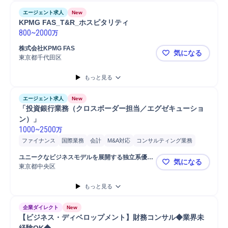
エージェント求人
New
KPMG FAS_T&R_ホスピタリティ
800
~
2000
万
株式会社KPMG FAS
気になる
東京都千代田区
KPMG FA
もっと見る
エージェント求人
New
「投資銀行業務（クロスボーダー担当／エグゼキューショ
ン）」
1000
~
2500
万
ファイナンス
国際業務
会計
M&A対応
コンサルティング業務
分析
海外M&A
アドバイザリー
M&Aアドバイザリー
ユニークなビジネスモデルを展開する独立系優良
気になる
M&Aコンサルティング
金融商品取引法
海外営業
顧客対応
財務
中堅証券会社
東京都中央区
「投資銀行
もっと見る
企業ダイレクト
New
【ビジネス・ディベロップメント】財務コンサル◆業界未