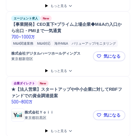
開発
投資実行
クロージング
戦略立案
ソーシング
もっと見る
コンサルティング業務
財務
会計
VC++
監査
分析
Microsoft Word
Microsoft Excel
Microsoft Power...
エージェント求人
New
【事業開発】CEO直下×プライム上場企業◆M&Aの入口か
ら出口・PMIまで一気通貫
700
~
1000
万
M&A関連業務
M&A対応
海外M&A
バリューアップ/モニタリング
プロジェクト
事務
デューデリジェンス
モニタリング
会計
株式会社デジタルハーツホールディングス
気になる
ネットワーク
プロジェクト推進
税務
財務
事業計画
東京都新宿区
【事業開発】
アライアンス
管理会計
開発
分析
コンサルティング業務
もっと見る
M&Aコンサルティング
監査
Microsoft Word
Microsoft Excel
Microsoft Power...
企業ダイレクト
New
★【法人営業】スタートアップや中小企業に対してRBFフ
ァンドでの資金調達提案
500
~
800
万
株式会社Ｙｏｉｉ
気になる
東京都目黒区
★【法人営
もっと見る