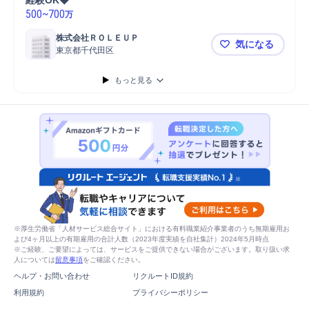
経験OK◆
500
~
700
万
株式会社ＲＯＬＥＵＰ
気になる
東京都千代田区
【ビジネス
もっと見る
※厚生労働省「人材サービス総合サイト」における有料職業紹介事業者のうち無期雇用お
よび4ヶ月以上の有期雇用の合計人数（2023年度実績を自社集計）2024年5月時点
※ご経験、ご要望によっては、サービスをご提供できない場合がございます。取り扱い求
人については
留意事項
をご確認ください。
ヘルプ・お問い合わせ
リクルートID規約
利用規約
プライバシーポリシー