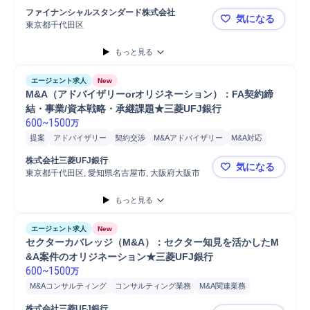
新規代理店開拓
新規仲介会社開拓
新規代理店/卸開拓
ファイナンシャルスタンダード株式会社
気になる
新規ディーラー/代理店開拓
東京都千代田区
（代理店営業
もっと見る
エージェント求人
New
M&A（アドバイザリーorオリジネーション）：FA契約締
結・事業/資本戦略・承継課題★三菱UFJ銀行
600
~
1500
万
提案
アドバイザリー
契約交渉
M&Aアドバイザリー
M&A対応
戦略提案
契約締結
海外M&A
株式会社三菱UFJ銀行
気になる
東京都千代田区, 愛知県名古屋市, 大阪府大阪市
M&A（アド
もっと見る
エージェント求人
New
セクターカバレッジ（M&A）：セクター知見を活かしたM
&A案件のオリジネーション★三菱UFJ銀行
600
~
1500
万
M&Aコンサルティング
コンサルティング業務
M&A関連業務
M&A案件担当
M&A支援
国内M&A対応
M&A対応
株式会社三菱UFJ銀行