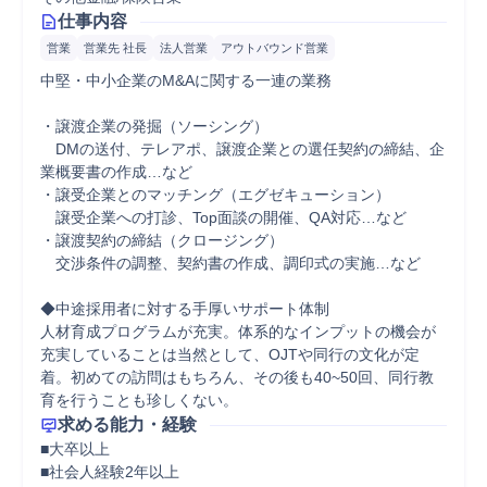
仕事内容
営業
営業先 社長
法人営業
アウトバウンド営業
中堅・中小企業のM&Aに関する一連の業務

・譲渡企業の発掘（ソーシング）

　DMの送付、テレアポ、譲渡企業との選任契約の締結、企
業概要書の作成…など

・譲受企業とのマッチング（エグゼキューション）

　譲受企業への打診、Top面談の開催、QA対応…など　

・譲渡契約の締結（クロージング）

　交渉条件の調整、契約書の作成、調印式の実施…など

◆中途採用者に対する手厚いサポート体制

人材育成プログラムが充実。体系的なインプットの機会が
充実していることは当然として、OJTや同行の文化が定
着。初めての訪問はもちろん、その後も40~50回、同行教
育を行うことも珍しくない。
求める能力・経験
■大卒以上

■社会人経験2年以上
