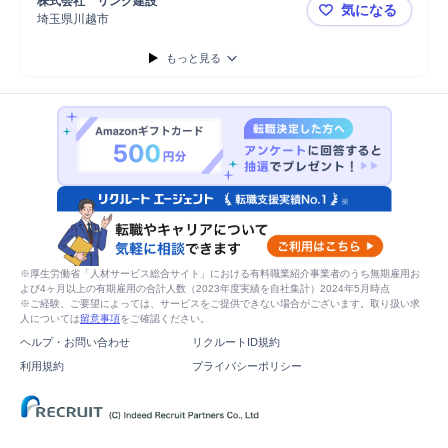
株式会社　リンク建設
気になる
実施設計
販売
用地仕入れ
埼玉県川越市
RC造マンシ
もっと見る
※厚生労働省「人材サービス総合サイト」における有料職業紹介事業者のうち無期雇用お
よび4ヶ月以上の有期雇用の合計人数（2023年度実績を自社集計）2024年5月時点
※ご経験、ご要望によっては、サービスをご提供できない場合がございます。取り扱い求
人については
留意事項
をご確認ください。
ヘルプ・お問い合わせ
リクルートID規約
利用規約
プライバシーポリシー