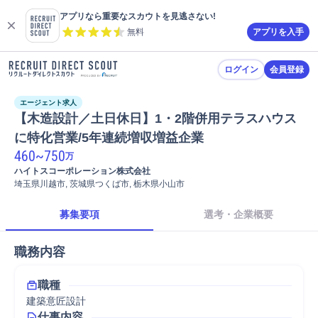
アプリなら重要なスカウトを見逃さない!
無料
アプリを入手
ログイン
会員登録
エージェント求人
【木造設計／土日休日】1・2階併用テラスハウス
に特化営業/5年連続増収増益企業
460
~
750
万
ハイトスコーポレーション株式会社
埼玉県川越市, 茨城県つくば市, 栃木県小山市
募集要項
選考・企業概要
職務内容
職種
建築意匠設計
仕事内容