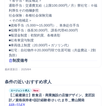
＜各手当・制度補足＞

通勤手当：交通費支給（上限100,000円／月）寮社宅：※福
利厚生その他欄参照

社会保険：各種社会保険完備

＜その他補足＞

■資格手当（5,000〜15,000円）、単身赴任手当

■役職手当：係長30,000円、課長代理40,000円

■報奨金制度：初契約賞、各種表彰

■社有車貸与制度

■車両借上制度（20,000円＋ガソリン代）

■社宅：自社物件※20,000円弱で住居可能（共益費込・2割
負担）
制度備考
最終更新日： 
2025/8/4
条件の近いおすすめ求人
エージェント求人
New
【二級建築士】飲食店・商業施設の店舗デザイン、意匠設
計／資格保持者×設計経験者/さいたま市＿豊山開発
448
~
554
万