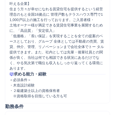
叶える企業】

住まう方々が幸せになれる賃貸住宅を提供するという経営
理念のもと全国16拠点に 管理戸数もテラスハウス専門で1
1,000戸以上の施工を行っております。ご入居者様・

土地オーナー様が満足できる賃貸住宅事業を展開するため
に、「高品質」「安定収入」

「低価格」「長い保証」を実現することを全ての提案のベ
ースとしており、グループ 全体としては不動産の売買、賃
貸、仲介、管理、リノベーションまで会社全体でトー タル
提供できます。また、社内としては先輩・後輩社員との関
係が良く、当社は何でも相談できる状況にあるだけでな
く、やる気次第で職位も収入もしっかり返ってくる環境に
あります。
求める能力・経験
＜必須条件＞

・木造設計経験

・２級建築士以上の資格保有者　

　※資格取得を目指している方も可
勤務条件