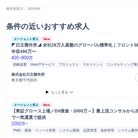
最終更新日： 
2025/8/4
条件の近いおすすめ求人
エージェント求人
New
◤日立製作所◢ 全社28万人基盤のグローバル標準化｜フロントS
年収490万〜
400
~
800
万
戦略提案
Web/ITサービス
プロジェクト
マネジメント
コンサルティング業
プロジェクトマネジメント
提案
Salesforce
障害対応
AWS
開発
提案書
株式会社日立製作所
クラウド
コンサルタント
課題/ボトルネック特定
資料作成
Azure
要件定
東京都千代田区
もっと見る
エージェント求人
New
【東証グロース上場／DX推進・2000万～】最上流コンサルから次
で一気通貫で提供
2000
~
万
PMO
開発
リソース管理
システム開発
品質管理
進捗管理
システム要件
要件定義
コンサルティング業務
プロジェクト
PoC
コンサルタント
プロ