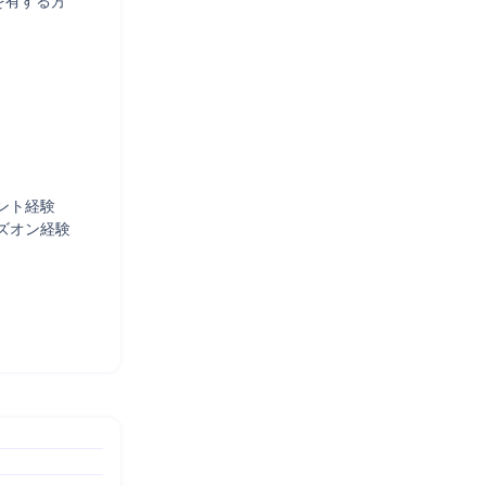
有する方

ト経験

ズオン経験
