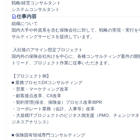
戦略/経営コンサルタント
システムコンサルタント
仕事内容
組織について

国内大手や外資系を含む保険会社に対して、戦略の実現・実行を
サルティングサービスを提供しています。

 入社後のアサイン想定プロジェクト

国内外の保険会社向けを中心に、各種コンサルティング案件の開
トリード、プロジェクト作業に従事いただきます。

【プロジェクト例】

■ 業務プロセスDXコンサルティング

・営業・マーケティング改革

・顧客接点改革、CX改革

・契約管理(保全、保険金）プロセス改革/BPR

・コーポレート業務（会計、人事等）改革

・大規模ITプロジェクトのビジネス側支援（PMO、チェンジマ
ジネスアナリシス）

■ 保険固有領域専門コンサルティング
