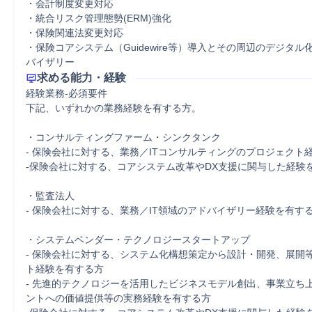
・会計制度変更対応

・統合リスク管理態勢(ERM)強化

・保険関連法変更対応

・保険コアシステム（Guidewire等）導入とその周辺のデジタル
バイザリー
求める能力・経験
経験業務-必須要件

下記、いずれかの業務経験を有する方。

・コンサルティングファーム・シンクタンク

- 保険会社に対する、業務／ITコンサルティングのプロジェクト経
‐保険会社に対する、コアシステム改革やDX支援に関与した経験を
・監査法人

- 保険会社に対する、業務／IT領域のアドバイザリー経験を有する
・システムベンダー・テクノロジースタートアップ

- 保険会社に対する、システム化構想策定から設計・開発、展開
ト経験を有する方

- 先進的テクノロジーを活用したビジネスモデル創出、事業立ち
ントへの価値提供等の実務経験を有する方
