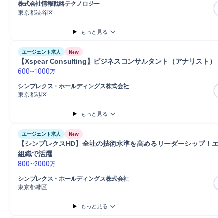
株式会社情報戦略テクノロジー
プロジェクトマネージャー
ロードマップ策定
リスクマネジメント
IT戦略策
東京都渋谷区
PC/Web
もっと見る
エージェント求人
New
【Xspear Consulting】ビジネスコンサルタント（アナリスト）
600
~
1000
万
シンプレクス・ホールディングス株式会社
東京都港区
もっと見る
エージェント求人
New
【シンプレクスHD】全社の技術水準を高めるリーダーシップ！
組織で活躍
800
~
2000
万
シンプレクス・ホールディングス株式会社
東京都港区
もっと見る