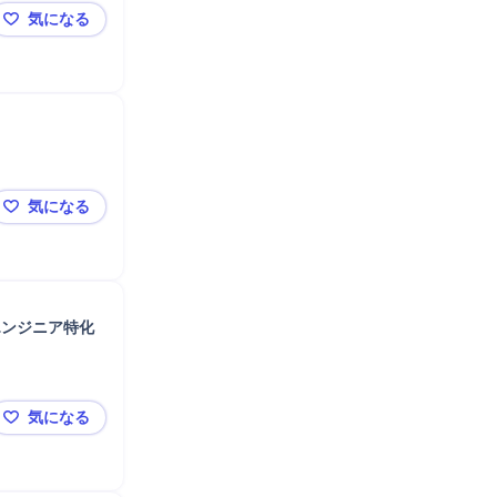
気になる
定
マネジメント
【東証グロース上場／DX推進・2000万～】最上流コン
気になる
【Xspear Consulting】ビジネスコンサルタント（ア
エンジニア特化
気になる
【シンプレクスHD】全社の技術水準を高めるリーダー