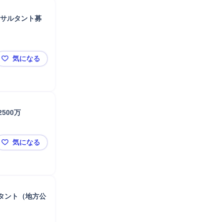
ンサルタント募
気になる
【シンプレクスHD】生損保の業務改善・IT企画に注力
500万
気になる
◤ABeam Consulting◢SCM戦略コンサルタント｜年収
タント（地方公