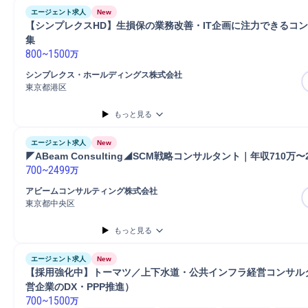
エージェント求人
New
【シンプレクスHD】生損保の業務改善・IT企画に注力できるコ
集
800
~
1500
万
シンプレクス・ホールディングス株式会社
東京都港区
もっと見る
エージェント求人
New
◤ABeam Consulting◢SCM戦略コンサルタント｜年収710万〜2
700
~
2499
万
アビームコンサルティング株式会社
東京都中央区
もっと見る
エージェント求人
New
【採用強化中】トーマツ／上下水道・公共インフラ経営コンサル
営企業のDX・PPP推進）
700
~
1500
万