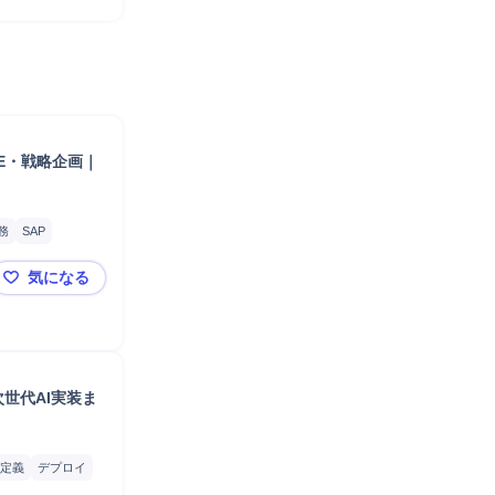
E・戦略企画｜
務
SAP
作成
工程管理
気になる
義
メール対応
◤日立製作所◢ 全社28万人基盤のグローバル標準化｜フ
世代AI実装ま
定義
デプロイ
ジェクトリーダー