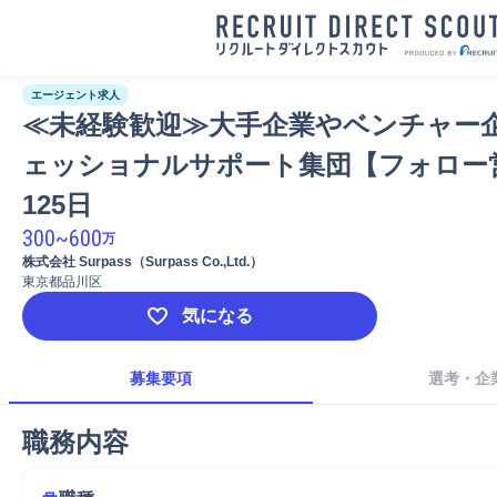
エージェント求人
≪未経験歓迎≫大手企業やベンチャー
ェッショナルサポート集団【フォロー
125日
300
~
600
万
株式会社 Surpass（Surpass Co.,Ltd.）
東京都品川区
気になる
募集要項
選考・企
職務内容