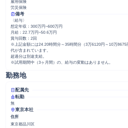
雇用保険

労災保険
備考
〈給与〉

想定年収：300万円~600万円

月給：22.7万円~50.6万円

賞与回数：2回

※上記金額には24.20時間分～35時間分（3万6120円～10万86
代が含まれています。

超過分は別途支給。

※試用期間中（3ヶ⽉間）の、給与の変動はありません。
勤務地
配属先
転勤
無
東京本社
住所
東京都品川区