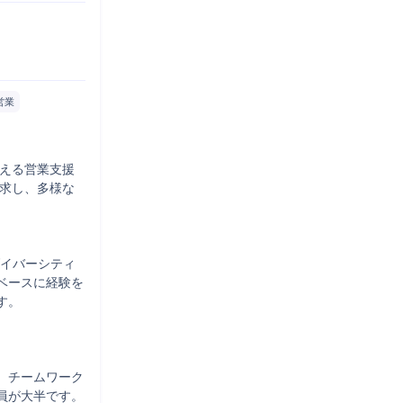
営業
支える営業支援
追求し、多様な
ダイバーシティ
ベースに経験を
。

、チームワーク
が大半です。
