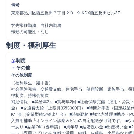
備考
東京都品川区西五反田７丁目２０−９ KDX西五反田ビル3F

客先常駐勤務、自社内勤務

転勤の可能性：なし
制度・福利厚生
制度
その他
その他制度
〈福利厚生・諸手当〉

社会保険完備、交通費支給、住宅手当、健康診断、家族手当、役
得制度、持株会制度

補足情報：■昇給年2回 ■賞与年2回 ■社会保険完備（雇⽤・労災
⾦） ■交通費⽀給（上限⽉3万5000円） ■時間外⼿当（固定残業代
K年⾦（企業型確定拠出年⾦） ■時短勤務 ■敷地内禁煙 ■携帯・P
⼊費⽤補助 └オンライン診察＆ピルの⾃宅配送が可能です。 ■ウ
ーあり ■副業OK（要申請） ■周年祭 ■結婚祝い⾦ ■出産祝い⾦ ■
ート └専⽤アプリから無料で活⽤。内科、⽪膚科、⼩児科など幅