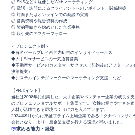
◎ SNSなどを駆使したWebマーケティング 

◎ 電話・訪問によるクライアントへのアポイント、関係構築

◎ 対面またはオンラインでの商談の実施

◎ 営業資料や報告資料の作成 

◎ 契約手続きを始めとした営業事務 

◎ 取引先のアフターフォロー

＜プロジェクト例＞

◆有名ゲームプレイ画面内広告のインサイドセールス

◆大手SIerサービスの一気通貫営業

◆不動産サービスのカスタマーサクセス（契約後のアフターフォ
決策提案）

◆システムインテグレーターのマーケティング支援　など

【PRポイント】

当社は2008年に創業した、大手企業やベンチャー企業の成長を
のプロフェッショナルサポート集団です。 女性の働きやすさを
人材が活躍できる環境づくりに力を入れています。

2024年9月からは東証プライム上場企業である「タナベコンサル
求める能力・経験