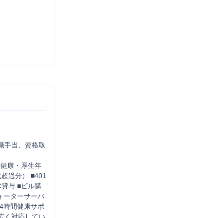
職手当、資格取
・健康・厚⽣年
超過分） ■401
C貸与 ■ピル購
ォーターサーバ
24時間健康サポ
広く対応してい