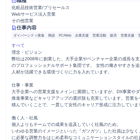
職種
化粧品技術営業/プリセールス
Webサービス法人営業
その他営業
仕事内容
ダイバーシティ推進
商談
PC/Web
企業支援
営業活動
販売
営業支援
すべて
理念・ビジョン

弊社は2008年に創業した、大手企業やベンチャー企業の成長を
のプロフェッショナルサポート集団です。 女性の働きやすさを
人材が活躍できる環境づくりに力を入れています。

仕事・事業

大手企業への営業支援をメインに展開していますが、DX事業や
推進事業などキャリアアップの選択肢も充実しています。営業を
積んでいくことで、一貫して女性のキャリア形成に注力しています
働く人・社風

個人よりもチームでの成果を追及していく社風のため。

いわゆる営業のイメージといった『ガツガツ』した社員は少なく
に必要な調整力をはじめ柔和なコミュニケーションスタイルの社員