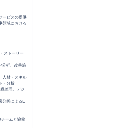
ービスの提供

事領域における
略・ストーリー
AP分析、改善施
、人材・スキル
・分析

・組織整理、デジ
結果分析によるE
他チームと協働