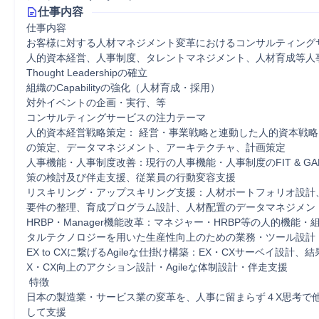
仕事内容
仕事内容

お客様に対する人材マネジメント変革におけるコンサルティングサ
人的資本経営、人事制度、タレントマネジメント、人材育成等人
Thought Leadershipの確立

組織のCapabilityの強化（人材育成・採用）

対外イベントの企画・実行、等

コンサルティングサービスの注力テーマ

人的資本経営戦略策定： 経営・事業戦略と連動した人的資本戦
の策定、データマネジメント、アーキテクチャ、計画策定

人事機能・人事制度改善：現行の人事機能・人事制度のFIT & G
策の検討及び伴走支援、従業員の行動変容支援

リスキリング・アップスキリング支援：人材ポートフォリオ設計
要件の整理、育成プログラム設計、人材配置のデータマネジメント
HRBP・Manager機能改革：マネジャー・HRBP等の人的機能
タルテクノロジーを用いた生産性向上のための業務・ツール設計

EX to CXに繋げるAgileな仕掛け構築：EX・CXサーベイ設計、
X・CX向上のアクション設計・Agileな体制設計・伴走支援

 特徴

日本の製造業・サービス業の変革を、人事に留まらず４X思考で
して支援
