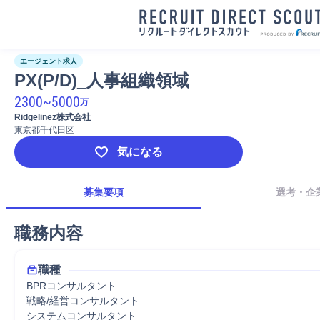
エージェント求人
PX(P/D)_人事組織領域
2300
~
5000
万
Ridgelinez株式会社
東京都千代田区
気になる
募集要項
選考・企
職務内容
職種
BPRコンサルタント
戦略/経営コンサルタント
システムコンサルタント