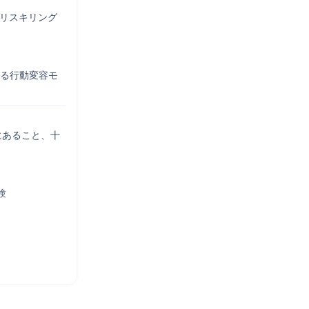
する行動変容モ
職にあること、十

