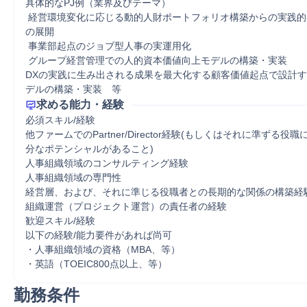
具体的なPJ例（業界及びテーマ）

 経営環境変化に応じる動的人財ポートフォリオ構築からの実践的リスキリング
の展開

 事業部起点のジョブ型人事の実運用化

 グループ経営管理での人的資本価値向上モデルの構築・実装

DXの実践に生み出される成果を最大化する顧客価値起点で設計
デルの構築・実装　等
求める能力・経験
必須スキル/経験

他ファームでのPartner/Director経験(もしくはそれに準ずる役
分なポテンシャルがあること)

人事組織領域のコンサルティング経験

人事組織領域の専門性

経営層、および、それに準じる役職者との長期的な関係の構築経験
組織運営（プロジェクト運営）の責任者の経験

歓迎スキル/経験

以下の経験/能力要件があれば尚可

・人事組織領域の資格（MBA、等）

・英語（TOEIC800点以上、等）
勤務条件