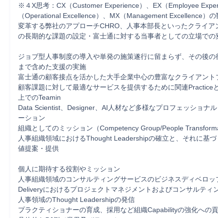
※４X思考：CX（Customer Experience）、EX（Employee Expe
（Operational Excellence）、MX（Management Excellen
変革する弊社のアプローチCHRO、人事本部長といったクライア
の長期的な課題の設定・富士通に対する当事者としての立場での変
ジョブ型人事制度の導入や単発の施策遂行に留まらず、その後の
まで含めた支援の実施

富士通の顧客接点を活かした大手企業中心の豊富なクライアントプ
顧客課題に対して最適なサービスを提供するために関連Practic
上でのTeamin

Data Scientist、Designer、AI人材など多様なプロフェッショ
ーション

組織としてのミッション（Competency Group/People Transformat
人事組織領域におけるThought Leadershipの確立と、それに
値提案・提供

個人に期待する役割やミッション

人事組織領域のコンサルティングサービスのビジネスディベロップ
Deliveryにおけるプロジェクトマネジメントおよびコンサルティン
人事領域のThought Leadershipの発信

プラクティショナーの育成、採用など組織Capabilityの強化への貢