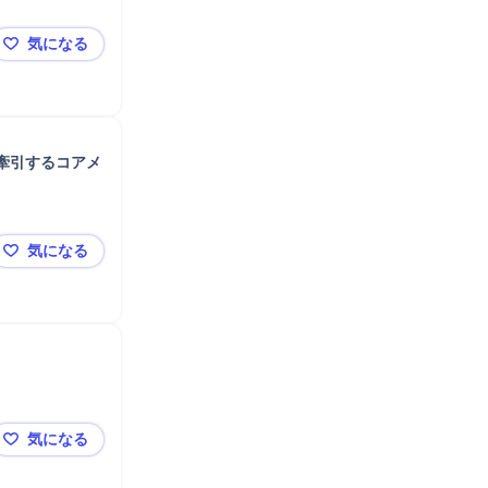
気になる
【シンプレクスHD】新設チームでクラウドビジネスを
牽引するコアメ
気になる
【アビーム】人的資本コンサル｜経営直下の最重要アジ
気になる
【東京】建設業界向けPFI・官民連携コンサルタント/経