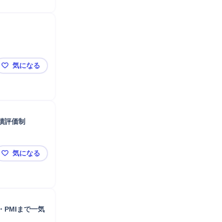
気になる
【東京】事業承継コンサルタント／税理士事務所向け体
績評価制
気になる
【東京】医療コンサルタント／婦人科事業立ち上げメン
・PMIまで一気