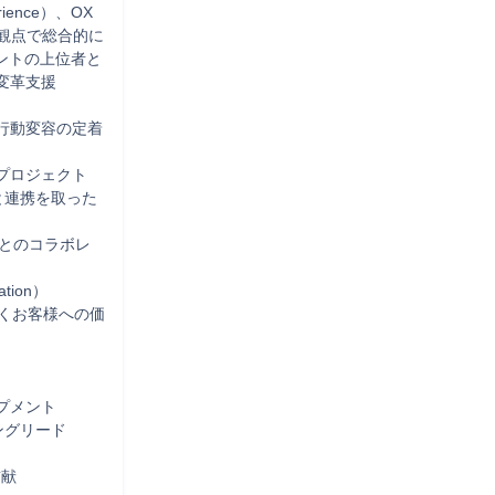
rience）、OX
ce）の観点で総合的に
ントの上位者と
革支援

行動変容の定着
ロジェクト

eと連携を取った
ナルとのコラボレ
ion）

基づくお客様への価
メント

グリード

献
