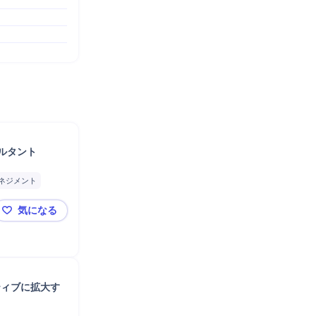
サルタント
ネジメント
削減
分析
気になる
Salesforce導入
🌟 東証上場・人にフォーカスした唯一の企業🌟 IT / 
ティブに拡大す