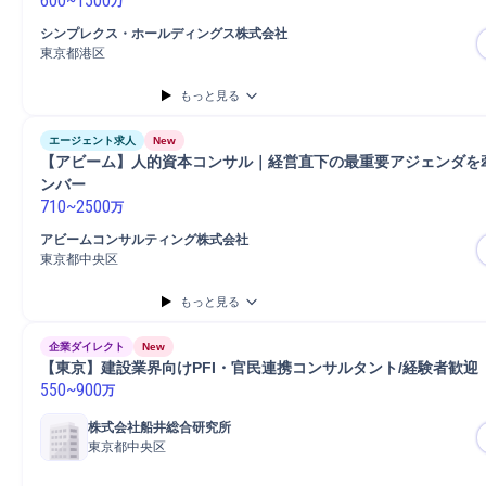
600
~
1500
万
シンプレクス・ホールディングス株式会社
東京都港区
もっと見る
エージェント求人
New
【アビーム】人的資本コンサル｜経営直下の最重要アジェンダを
ンバー
710
~
2500
万
アビームコンサルティング株式会社
東京都中央区
もっと見る
企業ダイレクト
New
【東京】建設業界向けPFI・官民連携コンサルタント/経験者歓迎
550
~
900
万
株式会社船井総合研究所
東京都中央区