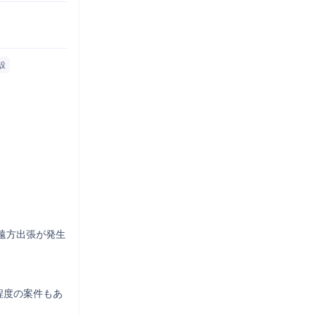
設
遠方出張が発生
程度の案件もあ