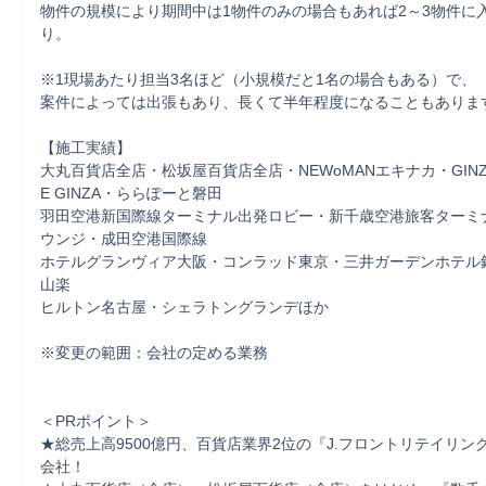
物件の規模により期間中は1物件のみの場合もあれば2～3物件に
り。

※1現場あたり担当3名ほど（小規模だと1名の場合もある）で、

案件によっては出張もあり、長くて半年程度になることもあります
【施工実績】

大丸百貨店全店・松坂屋百貨店全店・NEWoMANエキナカ・GINZA SI
E GINZA・ららぽーと磐田

羽田空港新国際線ターミナル出発ロビー・新千歳空港旅客ターミナ
ウンジ・成田空港国際線

ホテルグランヴィア大阪・コンラッド東京・三井ガーデンホテル
山楽

ヒルトン名古屋・シェラトングランデほか

※変更の範囲：会社の定める業務

＜PRポイント＞

★総売上高9500億円、百貨店業界2位の『J.フロントリテイリング
会社！
