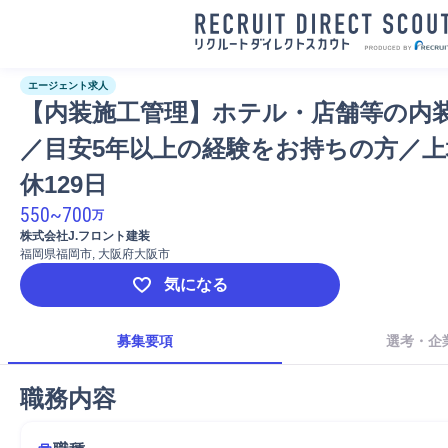
エージェント求人
【内装施工管理】ホテル・店舗等の内
／目安5年以上の経験をお持ちの方／上
休129日 
550
~
700
万
株式会社J.フロント建装
福岡県福岡市, 大阪府大阪市
気になる
募集要項
選考・企
職務内容