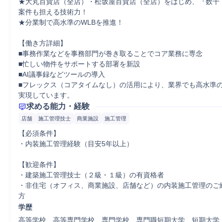
★大丸百貨店（全店）・松坂屋百貨店（全店）をはじめ、『数千
案件も担える技術力！

★分業制で高水準のWLBを推進！

【働き方詳細】

■事務作業などを事務部門が巻き取ることでコア業務に専念

■忙しい物件をサポートする部署を新設

■AI議事録などツールの導入

■フレックス（コアタイムなし）の活用により、業界でも高水準
実現しています。
求める能力・経験
店舗
施工管理技士
商業施設
施工管理
【必須条件】

・内装施工管理経験（目安5年以上）

【歓迎条件】

・建築施工管理技士（２級・１級）の有資格者

・非住宅（オフィス、商業施設、店舗など）の内装施工管理のご
方
学歴
高等学校、高等専門学校、専門学校、専門職短期大学、短期大学