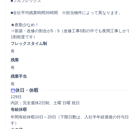
■フルフレックス

■全社平均残業時間35時間　※担当物件によって異なります。

★夜勤少なめ！

⇒新築・改修の割合が5：5（改修工事5割の中でも夜間工事しか
1割程度です）
フレックスタイム制
有
残業
有
残業手当
有
休日・休暇
129日

内訳：完全週休2日制、土曜 日曜 祝日
有給休暇
年間有給休暇10日～20日（下限日数は、入社半年経過後の付与