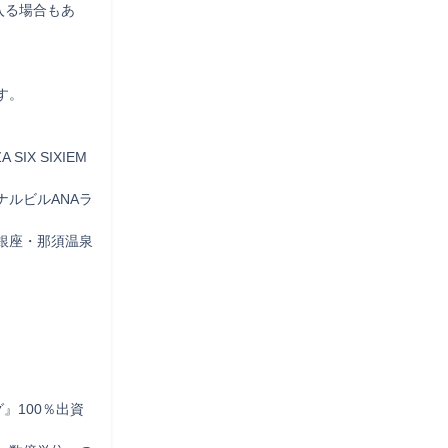
入る場合もあ
。

X SIXIEM
ルビルANAラ
銀座・那須温泉
』100％出資