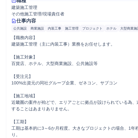
職種
建築施工管理
その他施工管理/現場責任者
仕事内容
公共施設
商業施設
内装工事
施工管理
プロジェクト
ホテル
大型商業施
【職務内容】

建築施工管理（主に内装工事）業務をお任せします。

【施工対象】

百貨店、ホテル、大型商業施設、公共施設等

【受注元】

100%出資元の同社グループ企業、ゼネコン、サブコン

【施工地域】

近畿圏の案件が殆どで、エリアごとに拠点が設けられている為、
することはあまりありません。

【工期】

工期は基本的に3～6か月程度。大きなプロジェクトの場合、1年
り。
