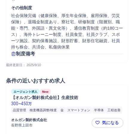
その他制度
社会保険完備（健康保険、厚生年金保険、雇用保険、労災
保険）、退職金制度あり、寮社宅、研修制度（階層別、職
能・専門、外国語・異文化等）、通信教育制度（約180コー
ス）、海外トレーニー制度、社員食堂、社員クラブ、スポ
ーツ施設、契約保養施設、財形貯蓄、財形住宅融資、社員
持ち株会、共済会、私傷病休業
制度備考
最終更新日： 
2025/9/10
条件の近いおすすめ求人
エージェント求人
New
【オルガン製針株式会社】生産技術
300
~
450
万
品質管理
検査機器調整/検査
金
スマートフォン
半導体
工程改善
メンテナンス
ニッケル
介護
表面処理
繊維
再発防止
メッキ
オルガン製針株式会社
気になる
維持管理
生産技術
熱処理
電気化学
材料工学
長野県上田市
【オルガン