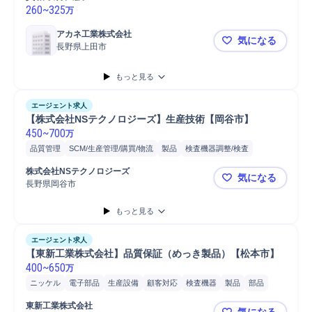
260
~
325
万
アカネ工業株式会社
気になる
長野県上田市
【品質サポー
もっと見る
エージェント求人
【株式会社NSテクノロジーズ】生産技術【岡谷市】
450
~
700
万
品質管理
SCM/生産管理/購買/物流
製品
検査機器調整/検査
課長/参事官
師長/課長
課長/マネージャー
生産管理
メンテナンス
株式会社NSテクノロジーズ
気になる
課長
外注管理
分析
生産技術
機械設計
長野県岡谷市
【株式会社
もっと見る
エージェント求人
【東新工業株式会社】品質保証（めっき製品）【松本市】
400
~
650
万
ニッケル
電子部品
生産設備
顧客対応
検査機器
製品
部品
工場
開発
報告書作成
品質保証
部品/原料品質監査
品質管理
東新工業株式会社
気になる