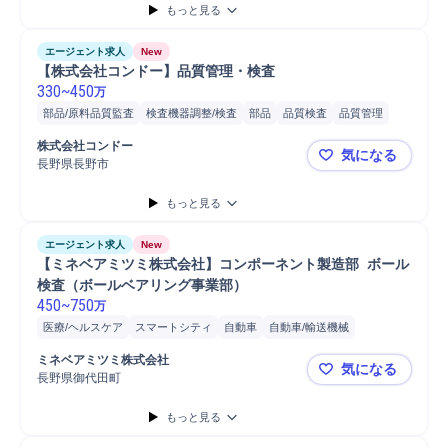
もっと見る
エージェント求人
New
【株式会社コンドー】品質管理・検査
330
~
450
万
部品/原料品質監査
検査機器調整/検査
部品
品質検査
品質管理
工作機械
機械加工
自動車/輸送機械
自動車/輸送機器
自動車運転
株式会社コンドー
気になる
自動車
普通自動車
長野県長野市
【株式会社
もっと見る
エージェント求人
New
【ミネベアミツミ株式会社】コンポーネント製造部  ボール
検査（ボールベアリング事業部）
450
~
750
万
医療/ヘルスケア
スマートシティ
自動車
自動車/輸送機械
部品/原料品質監査
自動車/輸送機器
部品
ロボット/ロボティクス
ミネベアミツミ株式会社
気になる
梱包/包装
工場
エレクトロニクス
モーター
精密機械
機械加工
長野県御代田町
検査機器調整/検査
製品
製品検査
もっと見る