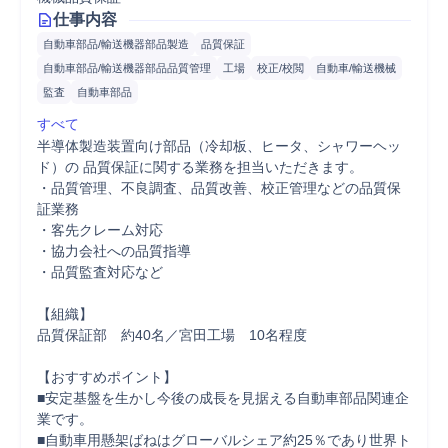
仕事内容
自動車部品/輸送機器部品製造
品質保証
自動車部品/輸送機器部品品質管理
工場
校正/校閲
自動車/輸送機械
監査
自動車部品
すべて
半導体製造装置向け部品（冷却板、ヒータ、シャワーヘッ
ド）の 品質保証に関する業務を担当いただきます。

・品質管理、不良調査、品質改善、校正管理などの品質保
証業務

・客先クレーム対応

・協力会社への品質指導

・品質監査対応など

【組織】

品質保証部　約40名／宮田工場　10名程度

【おすすめポイント】

■安定基盤を生かし今後の成長を見据える自動車部品関連企
業です。

■自動車用懸架ばねはグローバルシェア約25％であり世界ト