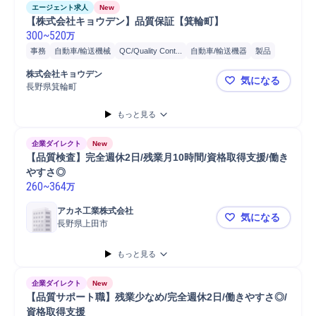
エージェント求人
New
【株式会社キョウデン】品質保証【箕輪町】
300
~
520
万
事務
自動車/輸送機械
QC/Quality Cont...
自動車/輸送機器
製品
自動車
EMS
クレーム対応
開発
品質保証
再発防止
株式会社キョウデン
気になる
長野県箕輪町
【株式会社
もっと見る
企業ダイレクト
New
【品質検査】完全週休2日/残業月10時間/資格取得支援/働き
やすさ◎
260
~
364
万
アカネ工業株式会社
気になる
長野県上田市
【品質検査】
もっと見る
企業ダイレクト
New
【品質サポート職】残業少なめ/完全週休2日/働きやすさ◎/
資格取得支援