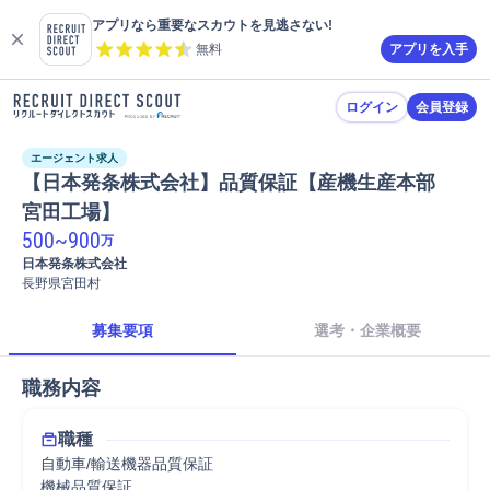
アプリなら重要なスカウトを見逃さない!
無料
アプリを入手
ログイン
会員登録
エージェント求人
【日本発条株式会社】品質保証【産機生産本部　
宮田工場】
500
~
900
万
日本発条株式会社
長野県宮田村
募集要項
選考・企業概要
職務内容
職種
自動車/輸送機器品質保証
機械品質保証