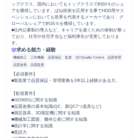
ップクラス、国内においてもトップクラスで約50％のシェ
アを獲得しています。ばね技術を応用する事でHDD用サス
ペンションにおいても世界を代表するメーカーであり、グ
ローバルシェアで約35％を獲得しています。

■社内公募制の導入など、キャリアを築くための体制が整っ
ており、社宅や住宅手当など福利厚生が充実しておりま
す。
求める能力・経験
機械加工
工作機械
品質保証
監査
QC/Quality Control
品質管理
品質改善
品質監査
【必須要件】

■製造業で品質保証・管理業務を3年以上経験がある方。

【歓迎要件】

■ISO9001に関する知識

■品質改善の基本知識(QC、新QC7つ道具など)

■測定器具、3D測定機に関する知識

■機械加工図面、幾何公差に関する知識

■統計学に関する知識

■英語力
