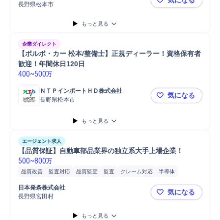
検査機器調整/検査
コネクタ
メッキ
長野県松本市
【東新工業
もっと見る
企業ダイレクト
【ボルボ・カー 松本/整備士】正規ディーラー！資格保有者
歓迎！年間休日120日
400
~
500
万
ＮＴＰインポートＨＤ株式会社
気になる
長野県松本市
【ボルボ・カ
もっと見る
エージェント求人
【品質保証】自動車部品業界の独立系大手上場企業！
500
~
800
万
品質改善
監査対応
品質監査
監査
クレーム対応
半導体
品質管理
品質保証
QC/Quality Cont...
製品品質保証
部品品質保証
日本発条株式会社
気になる
製品品質管理
部品品質管理
生産技術
長野県宮田村
【品質保証
もっと見る