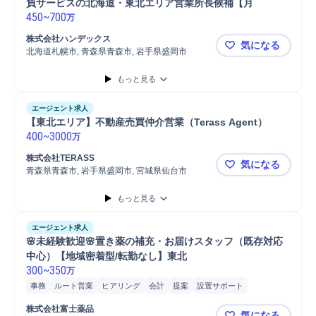
負サービスの北海道・東北エリア営業所長候補【月
450
~
700
万
株式会社ハンデックス
気になる
北海道札幌市, 青森県青森市, 岩手県盛岡市
【コピー】
もっと見る
エージェント求人
【東北エリア】不動産売買仲介営業（Terass Agent）
400
~
3000
万
株式会社TERASS
気になる
青森県青森市, 岩手県盛岡市, 宮城県仙台市
【東北エリア
もっと見る
エージェント求人
🌸未経験歓迎🌸置き薬の補充・お届けスタッフ（既存対応
中心）【地域密着型/転勤なし】東北
300
~
350
万
事務
ルート営業
ヒアリング
会計
提案
設置サポート
CM/テレビ広告
営業
品質管理
金
集金
既存顧客
株式会社富士薬品
気になる