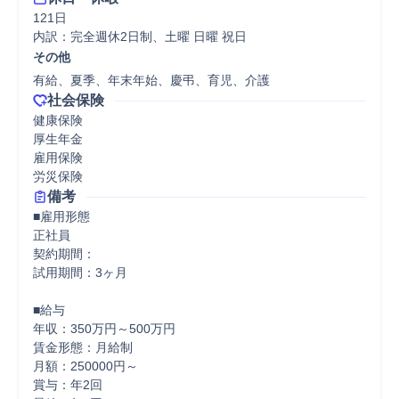
121日

内訳：完全週休2日制、土曜 日曜 祝日
その他
有給、夏季、年末年始、慶弔、育児、介護
社会保険
健康保険

厚生年金

雇用保険

労災保険
備考
■雇用形態

正社員

契約期間：

試用期間：3ヶ月

■給与

年収：350万円～500万円

賃金形態：月給制

月額：250000円～

賞与：年2回
