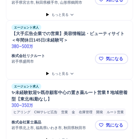
岩手県宮古市, 秋田県横手市, 山形県鶴岡市
🌸未経験
もっと見る
エージェント求人
【大手広告企業での営業】美容情報誌・ビューティサイト
＜年間休日145日/未経験可＞
380
~
500
万
株式会社リクルート
気になる
岩手県盛岡市
【大手広告
もっと見る
エージェント求人
✨未経験歓迎✨既存顧客中心の置き薬ルート営業💊地域密着
型【東北/転勤なし】
300
~
350
万
ヒアリング
CM/テレビ広告
営業
金
在庫管理
開発
ルート営業
品質管理
提案
タブレット
集金
食品
設置サポート
既存顧客
株式会社富士薬品
気になる
岩手県北上市, 福島県いわき市, 秋田県秋田市
✨未経験歓