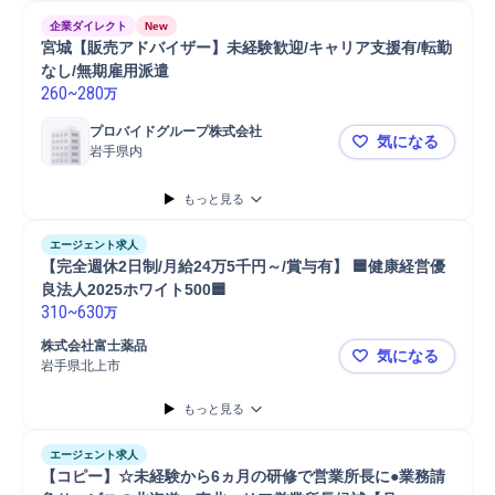
企業ダイレクト
New
宮城【販売アドバイザー】未経験歓迎/キャリア支援有/転勤
なし/無期雇用派遣
260
~
280
万
プロバイドグループ株式会社
気になる
岩手県内
宮城【販売
もっと見る
エージェント求人
【完全週休2日制/月給24万5千円～/賞与有】 🟦健康経営優
310
~
630
万
株式会社富士薬品
気になる
岩手県北上市
【完全週休2
もっと見る
エージェント求人
【コピー】☆未経験から6ヵ月の研修で営業所長に●業務請