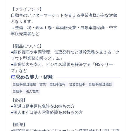
【クライアント】

自動車のアフターマーケットを支える事業者様が主な対象
となります。

→整備工場・鈑金工場・車両販売業・自動車部品商・中古
車販売業者など

【製品について】

●顧客管理や車両管理、伝票発行など基幹業務を支える「ク
ラウド型業務支援システム」

●事業拡大を支え、ビジネス課題を解決する「NSシリー
ズ」など
求める能力・経験
自動車/輸送機械
営業
自動車運転
普通自動車
自動車/輸送機器
自動車
法人営業
【必須】

●普通自動車運転免許をお持ちの方

●個人または法人営業経験をお持ちの方

【歓迎】

●顧客課題に合わせたソリューション営業経験をお持ちの方
