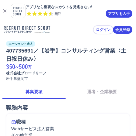
アプリなら重要なスカウトを見逃さない!
無料
アプリを入手
ログイン
会員登録
エージェント求人
407735691／【岩手】コンサルティング営業〈土
日祝日休み〉
350
~
500
万
株式会社ブロードリーフ
岩手県盛岡市
募集要項
選考・企業概要
職務内容
職種
Webサービス法人営業
その他営業