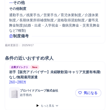
その他
その他制度
通勤手当／残業手当／営業手当／育児休業制度／介護休業
制度／長期休業所得補償制度／資格取得奨励制度／慶弔見
舞金制度(結婚・出産・入学祝金・傷病見舞金・災害見舞金
など7種類)
制度備考
最終更新日： 
2025/9/17
条件の近いおすすめ求人
企業ダイレクト
New
岩手【販売アドバイザー】未経験歓迎/キャリア支援有/転勤
なし/無期雇用派遣
260
~
280
万
プロバイドグループ株式会社
気になる
岩手県内
岩手【販売
もっと見る