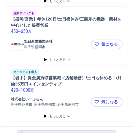
もっと見る
企業ダイレクト
【盛岡/営業】年休126日/土日祝休み/三菱系の機器・商材を
中心とした提案営業
450
~
650
万
旭日産業株式会社
気になる
岩手県盛岡市
【盛岡/営業
もっと見る
エージェント求人
【岩手】貴金属買取営業職（店舗勤務）/土日も休める！/月
給35万円＋インセンティブ
420
~
1000
万
株式会社いーふらん
気になる
岩手県花巻市, 岩手県奥州市, 岩手県盛岡市
【岩手】貴
もっと見る