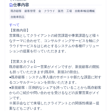
仕事内容
既存顧客
顧客管理
金
クラウド
販売
工場
自動車/輸送機械
自動車部品
すべて
【業務内容】

営業職としてクライアントの経営課題や事業課題など様々
なテーマに合わせて、コンサルティングサービスを軸にク
ラウドサービスをはじめとするシステムや各種ITソリュー
ションの提案を行っていただきます。

【営業スタイル】

既存顧客のフォロー営業がメインですが、新規顧客の開拓
も担っていただきます(既存8、新規2の割合)。

●既存顧客：システム導入後のサポートや新たな課題に対す
るコンサルテーションを担当いただきます。

●新規顧客：圧倒的なシェアを誇っていることから既存顧客
からのご紹介や問い合わせを受けるなどの反響営業がメイ
ンです。

※展示会などで来場したクライアントとの関係性構築～提
案などもございます。
