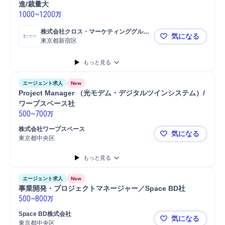
進/裁量大
1000
~
1200
万
株式会社クロス・マーケティンググルー
気になる
プ
東京都新宿区
【事業開発
もっと見る
エージェント求人
New
Project Manager （光モデム・デジタルツインシステム）/
ワープスペース社
500
~
700
万
株式会社ワープスペース
気になる
東京都中央区
Project
もっと見る
エージェント求人
New
事業開発・プロジェクトマネージャー／Space BD社
500
~
800
万
Space BD株式会社
気になる
東京都中央区
事業開発・プ