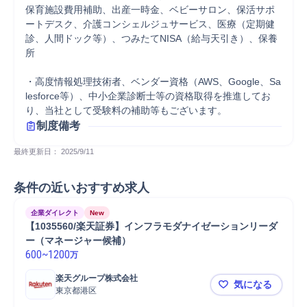
保育施設費用補助、出産一時金、ベビーサロン、保活サポ
ートデスク、介護コンシェルジュサービス、医療（定期健
診、人間ドック等）、つみたてNISA（給与天引き）、保養
所 

・高度情報処理技術者、ベンダー資格（AWS、Google、Sa
lesforce等）、中小企業診断士等の資格取得を推進してお
り、当社として受験料の補助等もございます。
制度備考
最終更新日： 
2025/9/11
条件の近いおすすめ求人
企業ダイレクト
New
【1035560/楽天証券】インフラモダナイゼーションリーダ
ー（マネージャー候補）
600
~
1200
万
楽天グループ株式会社
気になる
東京都港区
【10355