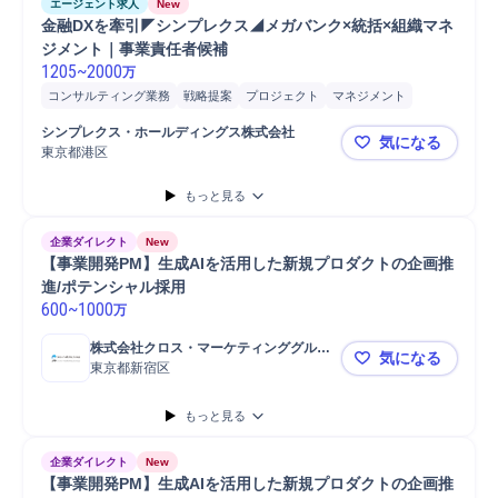
エージェント求人
New
金融DXを牽引◤シンプレクス◢メガバンク×統括×組織マネ
ジメント｜事業責任者候補
1205
~
2000
万
コンサルティング業務
戦略提案
プロジェクト
マネジメント
開発プロジェクト
運用保守
システム設計
提案
事業責任者
開発
シンプレクス・ホールディングス株式会社
気になる
システム開発
東京都港区
金融DXを
もっと見る
企業ダイレクト
New
【事業開発PM】生成AIを活用した新規プロダクトの企画推
進/ポテンシャル採用
600
~
1000
万
株式会社クロス・マーケティンググルー
気になる
プ
東京都新宿区
【事業開発
もっと見る
企業ダイレクト
New
【事業開発PM】生成AIを活用した新規プロダクトの企画推