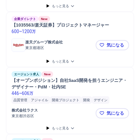
もっと見る
企業ダイレクト
New
【1035563/楽天証券】プロジェクトマネージャー
600
~
1200
万
楽天グループ株式会社
気になる
東京都港区
【10355
もっと見る
エージェント求人
New
【オープンポジション】自社SaaS開発を担うエンジニア・
デザイナー・PdM・社内SE
446
~
606
万
品質管理
アジャイル
開発プロジェクト
開発
デザイン
プロジェクト
管理職
テックリード
クラウド
SaaS
提案
株式会社ラクス
気になる
リーダー
マネジメント
UXデザイン
アーキテクト
東京都渋谷区
【オープンポ
QA/Quality Assu...
Linux
PC/Web
PHP
Java
Android
iOS
もっと見る