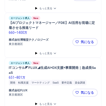
もっと見る
エージェント求人
New
【AIプロジェクトマネージャー／FDE】AI活用を現場に定
着させる推進リード
660
~
1400
万
株式会社博報堂テクノロジーズ
気になる
東京都港区
【AIプロジ
もっと見る
エージェント求人
New
ITコンサル◤FLUX◢生成AI×DX支援×事業開発｜急成長Sa
aS
651
~
801
万
開発
転職支援
マーケティング
SaaS
要件定義
資金調達
プロジェクト
コンサルティング業務
新規事業
提案
システム開発
株式会社FLUX
気になる
コンサルタント
システム要件定義
プロダクト開発
戦略提案
東京都港区
ITコンサル
購買/調達
Flux
最新テクノロジー
戦略立案
もっと見る