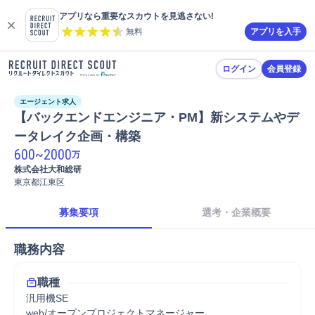
アプリなら重要なスカウトを見逃さない!
無料
アプリを入手
ログイン
会員登録
エージェント求人
【バックエンドエンジニア・PM】新システムやデ
ータレイク企画・構築
600
~
2000
万
株式会社大和総研
東京都江東区
募集要項
選考・企業概要
職務内容
職種
汎用機SE
web/オープンプロジェクトマネージャー