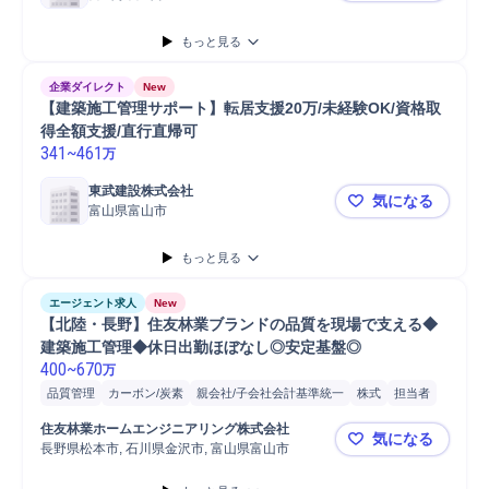
もっと見る
企業ダイレクト
New
【建築施工管理サポート】転居支援20万/未経験OK/資格取
得全額支援/直行直帰可
341
~
461
万
東武建設株式会社
気になる
富山県富山市
【建築施工管
もっと見る
エージェント求人
New
【北陸・長野】住友林業ブランドの品質を現場で支える◆
建築施工管理◆休日出勤ほぼなし◎安定基盤◎
400
~
670
万
品質管理
カーボン/炭素
親会社/子会社会計基準統一
株式
担当者
点検
施工管理
検査機器調整/検査
安全管理
注文住宅
発注
住友林業ホームエンジニアリング株式会社
気になる
基礎工事
コンプライアンス
立会い
Microsoft Excel
Microsoft Word
長野県松本市, 石川県金沢市, 富山県富山市
【北陸・長
PC/Web
自動車/輸送機械
自動車/輸送機器
携帯電話/PC/PC周辺機器