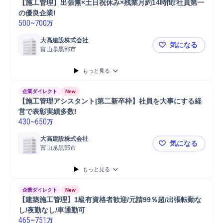
【施工管理】出張無×土日祝休み×残業月約14時間!社員第一
の優良企業!
500
~
700
万
大高建設株式会社
気になる
富山県黒部市
【施工管理】
もっと見る
企業ダイレクト
New
【施工管理アシスタント|第二新卒枠】社員を大事にする経
営で表彰実績多数!
430
~
650
万
大高建設株式会社
気になる
富山県黒部市
【施工管理
もっと見る
企業ダイレクト
New
【建築施工管理】1級有資格者歓迎/元請99％超/出張転勤な
し/夜勤なし/車通勤可
465
~
751
万