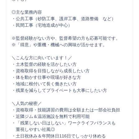
◎主な業務内容

・公共工事（砂防工事、護岸工事、道路整備　など）

・民間工事（宅地造成が中心）

※監督経験がない方や、監督希望の方も応募可能です。

※「得意」や重機・機械への興味が活かせます。

＼こんな方に向いています！／

・土木監督の経験を活かしたい方

・資格取得を目指しながら成長したい方

・体を動かす仕事や現場が好きな方

・地域に根付いて長く働きたい方

・残業を減らしてプライベートも大事にしたい方

＼人気の秘密／

・資格取得・技能講習の費用は全額または一部会社負担

・近隣ジム＆温浴施設を無料で利用可能

・「残業しない日はしない」ワークライフバランスも

　重視しやすい社風◎

・土日祝休み＆年間休日116日でしっかり休める
