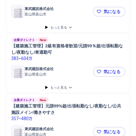
東武建設株式会社
気になる
富山県富山市
【建築施工管
もっと見る
企業ダイレクト
New
【建築施工管理】2級有資格者歓迎/元請99％超/出張転勤な
し/夜勤なし/車通勤可
383
~
604
万
東武建設株式会社
気になる
富山県富山市
【建築施工管
もっと見る
企業ダイレクト
New
【建築施工管理】元請99%超/出張転勤なし/夜勤なし/公共
施設メイン/働きやすさ
357
~
480
万
東武建設株式会社
気になる
富山県富山市
【建築施工管