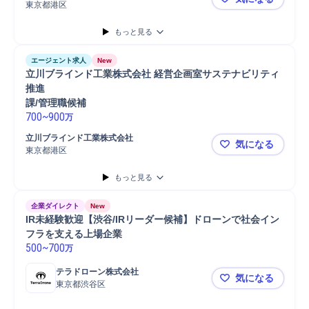
Wantedly
TikTok
問い合わせ対応
ブランディング
スタッフ
広報
東京都港区
【SNS広報
企画担当
企画立案
広報効果分析
広報部門調整
広報マネジメント
もっと見る
SNS運用
SNS広告
SNS配信
SNS情報発信
SNSPR推進
エージェント求人
New
立川ブラインド工業株式会社 経営企画室サステナビリティ
推進

課/管理職候補
700
~
900
万
立川ブラインド工業株式会社
気になる
東京都港区
立川ブライ
もっと見る
企業ダイレクト
New
IR未経験歓迎【渋谷/IRリーダー候補】ドローンで社会イン
フラを支える上場企業
500
~
700
万
テラドローン株式会社
気になる
東京都渋谷区
IR未経験歓