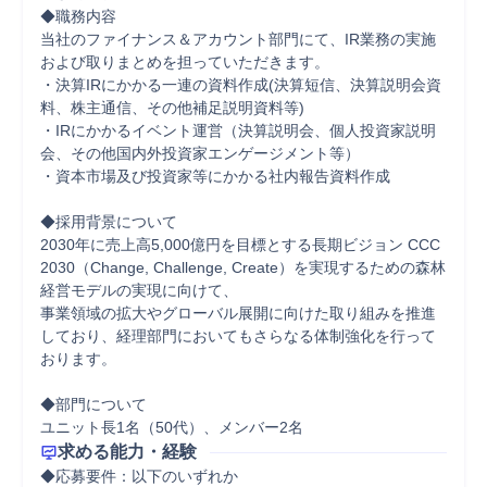
◆職務内容

当社のファイナンス＆アカウント部門にて、IR業務の実施
および取りまとめを担っていただきます。

・決算IRにかかる一連の資料作成(決算短信、決算説明会資
料、株主通信、その他補足説明資料等)

・IRにかかるイベント運営（決算説明会、個人投資家説明
会、その他国内外投資家エンゲージメント等）

・資本市場及び投資家等にかかる社内報告資料作成

◆採用背景について

2030年に売上高5,000億円を目標とする長期ビジョン CCC
2030（Change, Challenge, Create）を実現するための森林
経営モデルの実現に向けて、

事業領域の拡大やグローバル展開に向けた取り組みを推進
しており、経理部門においてもさらなる体制強化を行って
おります。

◆部門について

ユニット長1名（50代）、メンバー2名
求める能力・経験
◆応募要件：以下のいずれか
