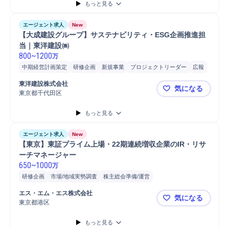
もっと見る
エージェント求人
New
【大成建設グループ】サステナビリティ・ESG企画推進担
当｜東洋建設㈱ 
800
~
1200
万
中期経営計画策定
研修企画
新規事業
プロジェクトリーダー
広報
教育
企業価値向上
分析
CSR
CSR施策企画
CSR推進
東洋建設株式会社
気になる
コーポレートガバナンス整備
ダイバーシティ推進
プロジェクト
東京都千代田区
【大成建設
資料作成
財務
提案
もっと見る
エージェント求人
New
【東京】東証プライム上場・22期連続増収企業のIR・リサ
ーチマネージャー
650
~
1000
万
研修企画
市場/地域実勢調査
株主総会準備/運営
バリューアップ/モニタリング
所属部門
マネジメント
資料作成
エス・エム・エス株式会社
気になる
業務オペレーション設計
IR
モニタリング
経理
企画立案
東京都港区
【東京】東
オペレーション設計
市場調査
財務
リスクマネジメント
もっと見る
企業価値向上
株主総会運営
グループ長
戦略立案