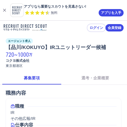
アプリなら重要なスカウトを見逃さない!
無料
アプリを入手
ログイン
会員登録
エージェント求人
【品川/KOKUYO】IRユニットリーダー候補
720
~
1000
万
コクヨ株式会社
東京都港区
募集要項
選考・企業概要
職務内容
職種
IR
その他広報/IR
仕事内容