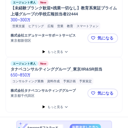
エージェント求人
New
【未経験ブランク歓迎×残業一切なし】教育系東証プライム
上場グループの学校広報担当者22444
300
~
300
万
営業支援
ヒアリング
広報
営業
教育
スマートフォン
メール対応
自動車
電話対応
電話応対
電話問い合わせ対応
株式会社エデュケーターサポートサービス
気になる
Microsoft Excel
Microsoft Word
携帯電話/PC/PC周辺機器
PC/Web
東京都新宿区
【未経験ブ
PC
もっと見る
エージェント求人
New
タナベコンサルティンググループ_東京/IR&SR担当
650
~
850
万
コンサルティング業務
資料作成
予算計画
予算策定
経営/戦略コンサルティング
PC/Web
戦略立案
中期経営計画策定
株式会社タナベコンサルティンググループ
気になる
プロジェクト
リーダー
IR
財務
ファイナンス
東京都千代田区
タナベコンサ
もっと見る