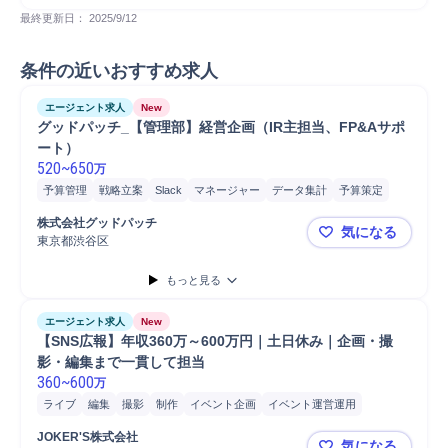
最終更新日： 
2025/9/12
条件の近いおすすめ求人
エージェント求人
New
グッドパッチ_【管理部】経営企画（IR主担当、FP&Aサポ
ート）
520
~
650
万
予算管理
戦略立案
Slack
マネージャー
データ集計
予算策定
株式
提案
IR
SaaS
分析
資料作成
会計
株式事務
株式会社グッドパッチ
気になる
東京都渋谷区
グッドパッチ
もっと見る
エージェント求人
New
【SNS広報】年収360万～600万円｜土日休み｜企画・撮
影・編集まで一貫して担当
360
~
600
万
ライブ
編集
撮影
制作
イベント企画
イベント運営運用
マーケティング
スタッフ採用
分析
インタビュー
Instagram
JOKER'S株式会社
気になる