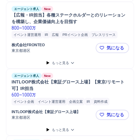
コンサルティング業務
中期経営計画策定
購買/調達
エージェント求人
New
経理/財務部門連携
資金調達
社長
ファイナンス
【広報・IR担当】各種ステークホルダーとのリレーション
を構築し、企業価値向上を目指す
800
~
1000
万
イベント運営運用
IR
広報
PRイベント企画
プレスリリース
株式会社FRONTEO
気になる
東京都港区
【広報・I
もっと見る
エージェント求人
New
INTLOOP株式会社【東証グロース上場】【東京/リモート
可】IR担当
600
~
1000
万
イベント企画
イベント運営運用
企画立案
IR
資料作成
マネジメント
戦略立案
株主総会対応
新規上場
メディア
INTLOOP株式会社【東証グロース上場】
気になる
プレゼンテーション
企業価値向上
証券取引
Microsoft Excel
会計
東京都港区
INTLOO
もっと見る