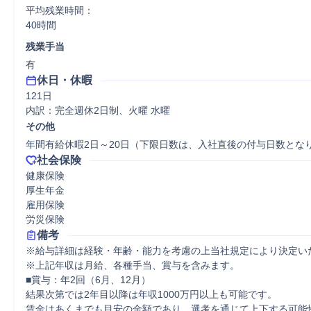
平均残業時間：

40時間
残業手当
有
休日・休暇
121日

内訳：完全週休2日制、火曜 水曜
その他
年間有給休暇2日～20日（下限日数は、入社直後の付与日数とな
社会保険
健康保険

厚生年金

雇用保険

労災保険
備考
※給与詳細は経験・年齢・能力を考慮の上当社規定により決定いた
※上記年収は月給、各種手当、賞与を含みます。

■賞与：年2回（6月、12月）

結果次第では2年目以降は年収1000万円以上も可能です。

賃金はあくまでも目安の金額であり、選考を通じて上下する可能性