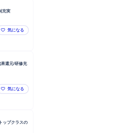
制充実
気になる
【池田/コンサルティング営業】転居異動無/正当評価/フ
成果還元/研修充
気になる
ST【大阪市/営業】接客経験者歓迎★未経験から年収600
トップクラスの