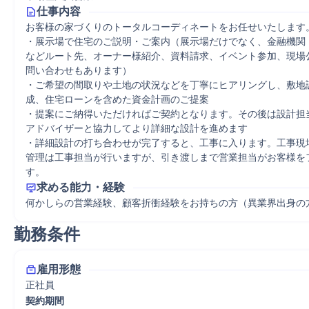
仕事内容
お客様の家づくりのトータルコーディネートをお任せいたします。
・展示場で住宅のご説明・ご案内（展示場だけでなく、金融機関
などルート先、オーナー様紹介、資料請求、イベント参加、現場
問い合わせもあります）

・ご希望の間取りや土地の状況などを丁寧にヒアリングし、敷地
成、住宅ローンを含めた資金計画のご提案

・提案にご納得いただければご契約となります。その後は設計担
アドバイザーと協力してより詳細な設計を進めます

・詳細設計の打ち合わせが完了すると、工事に入ります。工事現
管理は工事担当が行いますが、引き渡しまで営業担当がお客様を
求める能力・経験
何かしらの営業経験、顧客折衝経験をお持ちの方（異業界出身の
勤務条件
雇用形態
正社員
契約期間