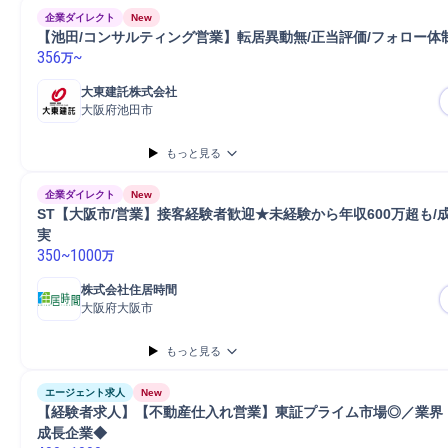
企業ダイレクト
New
【池田/コンサルティング営業】転居異動無/正当評価/フォロー体
356
~
万
大東建託株式会社
大阪府池田市
もっと見る
企業ダイレクト
New
ST【大阪市/営業】接客経験者歓迎★未経験から年収600万超も/
実
350
~
1000
万
株式会社住居時間
大阪府大阪市
もっと見る
エージェント求人
New
【経験者求人】【不動産仕入れ営業】東証プライム市場◎／業界
成長企業◆