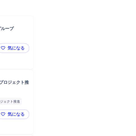
グループ
気になる
[大阪/戸建て土地仕入れ]マネージャー候補/ノー残業デー
プロジェクト推
ジェクト推進
気になる
【住友林業Grの不動産ディベロッパー】新規事業立ち上げ