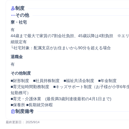
制度
その他
寮・社宅
有

44歳まで最大で家賃の7割会社負担、45歳以降は4割負担　※エ
細規定有

└社宅対象：配属支店がお住まいから90分を超える場合　
退職金
有
その他制度
■財形制度　■社員持株制度　■福祉共済会制度　■年金制度

■育児短時間勤務制度　■キッズサポート制度（お子様が小学6年
短勤務可）

■育児・介護休業　(最長満3歳到達後最初の4月1日まで)

制度備考
最終更新日： 
2025/9/14