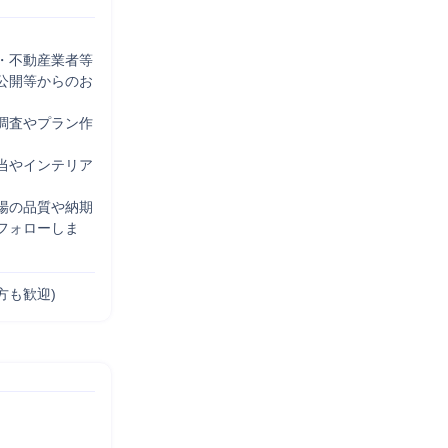


・不動産業者等
公開等からのお
調査やプラン作
当やインテリア
場の品質や納期
フォローしま
方も歓迎)