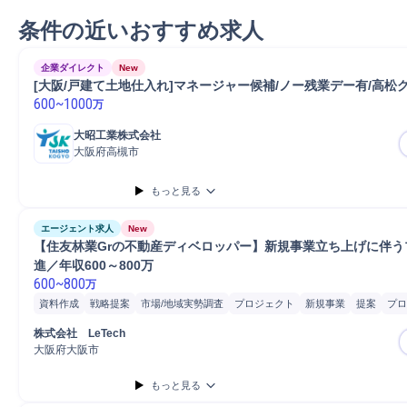
条件の近いおすすめ求人
企業ダイレクト
New
[大阪/戸建て土地仕入れ]マネージャー候補/ノー残業デー有/高松
600
~
1000
万
大昭工業株式会社
大阪府高槻市
もっと見る
エージェント求人
New
【住友林業Grの不動産ディベロッパー】新規事業立ち上げに伴う
進／年収600～800万
600
~
800
万
資料作成
戦略提案
市場/地域実勢調査
プロジェクト
新規事業
提案
プロ
市場調査
販売
市場分析
業務設計
分析
プレゼンテーション
株式会社　LeTech
大阪府大阪市
もっと見る