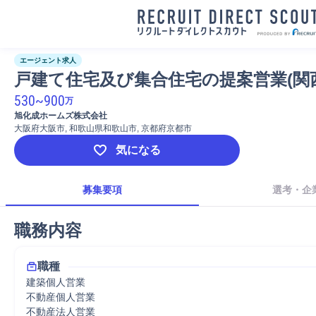
エージェント求人
戸建て住宅及び集合住宅の提案営業(関西
530
~
900
万
旭化成ホームズ株式会社
大阪府大阪市, 和歌山県和歌山市, 京都府京都市
気になる
募集要項
選考・企
職務内容
職種
建築個人営業
不動産個人営業
不動産法人営業