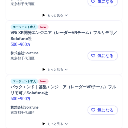
気になる
東京都千代田区
ソフトウェ
もっと見る
エージェント求人
New
VR/ XR開発エンジニア（レーダーVRチーム）フルリモ可／
Solafune社
500
~
900
万
株式会社Solafune
気になる
東京都千代田区
VR/ XR
もっと見る
エージェント求人
New
バックエンド｜基盤エンジニア（レーダーVRチーム）フル
リモ可／Solafune社
500
~
900
万
株式会社Solafune
気になる
東京都千代田区
バックエンド
もっと見る