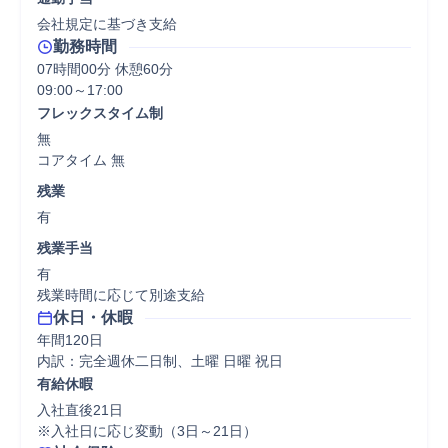
会社規定に基づき支給
勤務時間
07時間00分 休憩60分
フレックスタイム制
無

コアタイム 無  
残業
有
残業手当
有

残業時間に応じて別途支給
休日・休暇
年間120日

内訳：完全週休二日制、土曜 日曜 祝日
有給休暇
入社直後21日

※入社日に応じ変動（3日～21日）