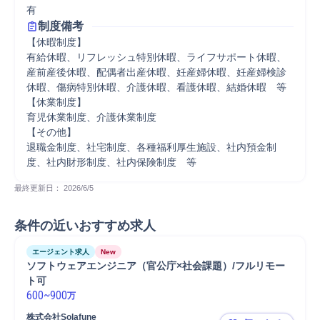
有
制度備考
【休暇制度】

有給休暇、リフレッシュ特別休暇、ライフサポート休暇、
産前産後休暇、配偶者出産休暇、妊産婦休暇、妊産婦検診
休暇、傷病特別休暇、介護休暇、看護休暇、結婚休暇　等

【休業制度】

育児休業制度、介護休業制度

【その他】

退職金制度、社宅制度、各種福利厚生施設、社内預金制
度、社内財形制度、社内保険制度　等
最終更新日： 
2026/6/5
条件の近いおすすめ求人
エージェント求人
New
ソフトウェアエンジニア（官公庁×社会課題）/フルリモー
ト可
600
~
900
万
株式会社Solafune