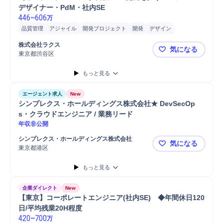
デザイナー・PdM・社内SE
446
~
606
万
品質管理
アジャイル
開発プロジェクト
開発
デザイン
プロジェクト
管理職
テックリード
クラウド
SaaS
提案
株式会社ラクス
気になる
リーダー
マネジメント
UXデザイン
アーキテクト
東京都渋谷区
【オープンポ
QA/Quality Assu...
Linux
PC/Web
PHP
Java
Android
iOS
もっと見る
エージェント求人
New
シンプレクス・ホールディングス株式会社★ DevSecOp
s・クラウドエンジニア / 業務リード
年収非公開
シンプレクス・ホールディングス株式会社
気になる
東京都港区
シンプレクス
もっと見る
企業ダイレクト
New
【東京】コーポレートエンジニア(社内SE)　◆年間休日120
日/平均残業20H程度
420
~
700
万