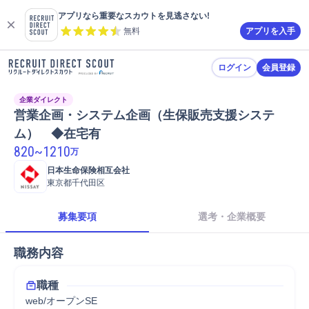
アプリなら重要なスカウトを見逃さない!
無料
アプリを入手
ログイン
会員登録
企業ダイレクト
営業企画・システム企画（生保販売支援システ
ム）　◆在宅有
820
~
1210
万
日本生命保険相互会社
東京都千代田区
募集要項
選考・企業概要
職務内容
職種
web/オープンSE