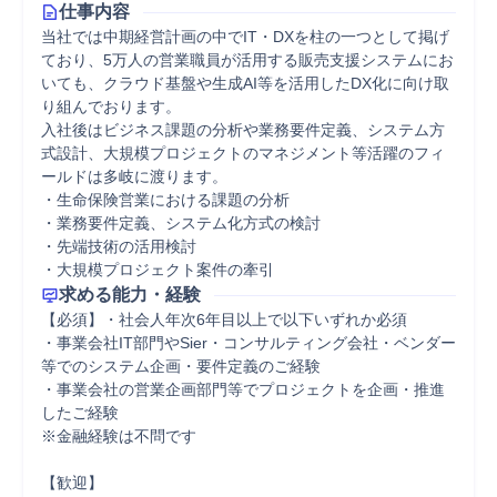
仕事内容
当社では中期経営計画の中でIT・DXを柱の一つとして掲げ
ており、5万人の営業職員が活用する販売支援システムにお
いても、クラウド基盤や生成AI等を活用したDX化に向け取
り組んでおります。

入社後はビジネス課題の分析や業務要件定義、システム方
式設計、大規模プロジェクトのマネジメント等活躍のフィ
ールドは多岐に渡ります。

・生命保険営業における課題の分析

・業務要件定義、システム化方式の検討

・先端技術の活用検討

・大規模プロジェクト案件の牽引
求める能力・経験
【必須】・社会人年次6年目以上で以下いずれか必須

・事業会社IT部門やSier・コンサルティング会社・ベンダー
等でのシステム企画・要件定義のご経験

・事業会社の営業企画部門等でプロジェクトを企画・推進
したご経験

※金融経験は不問です

【歓迎】
