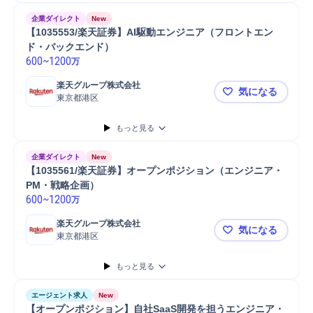
企業ダイレクト
New
【1035553/楽天証券】AI駆動エンジニア（フロントエン
ド・バックエンド）
600
~
1200
万
楽天グループ株式会社
気になる
東京都港区
【10355
もっと見る
企業ダイレクト
New
【1035561/楽天証券】オープンポジション（エンジニア・
PM・戦略企画）
600
~
1200
万
楽天グループ株式会社
気になる
東京都港区
【10355
もっと見る
エージェント求人
New
【オープンポジション】自社SaaS開発を担うエンジニア・