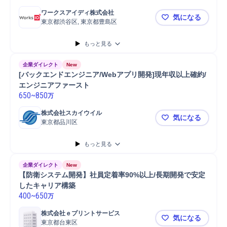
ワークスアイディ株式会社
気になる
東京都渋谷区, 東京都豊島区
【東京】コー
もっと見る
企業ダイレクト
New
[バックエンドエンジニア/Webアプリ開発]現年収以上確約/
エンジニアファースト
650
~
850
万
株式会社スカイウイル
気になる
東京都品川区
[バックエン
もっと見る
企業ダイレクト
New
【防衛システム開発】社員定着率90%以上/長期開発で安定
したキャリア構築
400
~
650
万
株式会社ｅプリントサービス
気になる
東京都台東区
【防衛シス