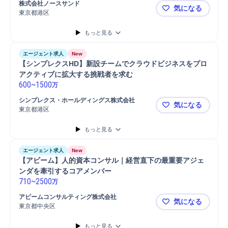
株式会社ノースサンド
気になる
IT戦略コンサルティング
課題設定
業務設計
コスト削減
分析
東京都港区
🌟 東証上
要件定義
コンサルタント
戦略立案
ERP導入
SAP導入
SAP
もっと見る
Salesforce
Salesforce導入
プロジェクト
提案
エージェント求人
New
【シンプレクスHD】新設チームでクラウドビジネスをプロ
アクティブに拡大する挑戦者を求む
600
~
1500
万
シンプレクス・ホールディングス株式会社
気になる
東京都港区
【シンプレ
もっと見る
エージェント求人
New
【アビーム】人的資本コンサル｜経営直下の最重要アジェ
ンダを牽引するコアメンバー
710
~
2500
万
アビームコンサルティング株式会社
気になる
東京都中央区
【アビーム
もっと見る