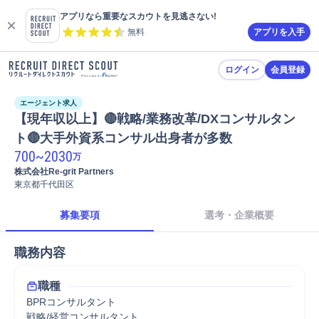
アプリなら重要なスカウトを見逃さない!
無料
アプリを入手
ログイン
会員登録
エージェント求人
【現年収以上】🔴戦略/業務改革/DXコンサルタン
ト🔴大手外資系コンサル出身者が多数
700
~
2030
万
株式会社Re-grit Partners
東京都千代田区
募集要項
選考・企業概要
職務内容
職種
BPRコンサルタント
戦略/経営コンサルタント