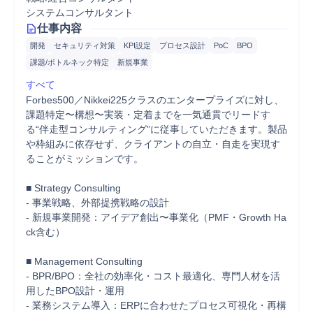
システムコンサルタント
仕事内容
開発
セキュリティ対策
KPI設定
プロセス設計
PoC
BPO
課題/ボトルネック特定
新規事業
すべて
Forbes500／Nikkei225クラスのエンタープライズに対し、
課題特定〜構想〜実装・定着までを一気通貫でリードす
る“伴走型コンサルティング”に従事していただきます。製品
や枠組みに依存せず、クライアントの自立・自走を実現す
ることがミッションです。

■ Strategy Consulting

- 事業戦略、外部提携戦略の設計

- 新規事業開発：アイデア創出〜事業化（PMF・Growth Ha
ck含む）

■ Management Consulting

- BPR/BPO：全社の効率化・コスト最適化、専門人材を活
用したBPO設計・運用

- 業務システム導入：ERPに合わせたプロセス可視化・再構