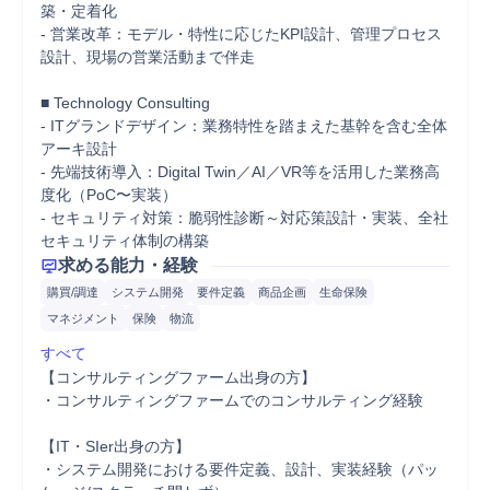
築・定着化

- 営業改革：モデル・特性に応じたKPI設計、管理プロセス
設計、現場の営業活動まで伴走

■ Technology Consulting

- ITグランドデザイン：業務特性を踏まえた基幹を含む全体
アーキ設計

- 先端技術導入：Digital Twin／AI／VR等を活用した業務高
度化（PoC〜実装）

- セキュリティ対策：脆弱性診断～対応策設計・実装、全社
セキュリティ体制の構築
求める能力・経験
購買/調達
システム開発
要件定義
商品企画
生命保険
マネジメント
保険
物流
すべて
【コンサルティングファーム出身の方】

・コンサルティングファームでのコンサルティング経験

【IT・SIer出身の方】

・システム開発における要件定義、設計、実装経験（パッ