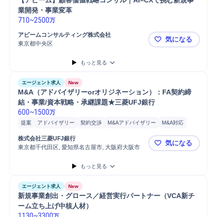
【アビーム】顧客価値戦略コンサル｜AI×CXで挑む新規事
業開発・事業変革
710
~
2500
万
アビームコンサルティング株式会社
気になる
東京都中央区
【アビーム
もっと見る
エージェント求人
New
M&A（アドバイザリーorオリジネーション）：FA契約締
結・事業/資本戦略・承継課題★三菱UFJ銀行
600
~
1500
万
提案
アドバイザリー
契約交渉
M&Aアドバイザリー
M&A対応
戦略提案
契約締結
海外M&A
株式会社三菱UFJ銀行
気になる
東京都千代田区, 愛知県名古屋市, 大阪府大阪市
M&A（アド
もっと見る
エージェント求人
New
新規事業創出・グロース／経営実行パートナー（VCA新チ
ーム立ち上げ中核人材）
1130
~
3300
万