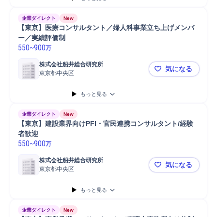
企業ダイレクト
New
【東京】医療コンサルタント／婦人科事業立ち上げメンバ
ー／実績評価制
550
~
900
万
株式会社船井総合研究所
気になる
東京都中央区
【東京】医
もっと見る
企業ダイレクト
New
【東京】建設業界向けPFI・官民連携コンサルタント/経験
者歓迎
550
~
900
万
株式会社船井総合研究所
気になる
東京都中央区
【東京】建設
もっと見る
企業ダイレクト
New