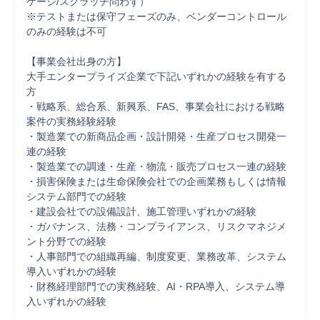
ケージ/スクラッチ問わず）

※テストまたは保守フェーズのみ、ベンダーコントロール
のみの経験は不可

【事業会社出身の方】

大手エンタープライズ企業で下記いずれかの経験を有する
方​

・戦略系、総合系、新興系、FAS、事業会社における戦略
案件の実務経験経験​

・製造業での新商品企画・設計開発・生産プロセス開発一
連の経験​

・製造業での調達・生産・物流・販売プロセス一連の経験​

・損害保険または生命保険会社での企画業務もしくは情報
システム部門での経験​

・建設会社での設備設計、施工管理いずれかの経験​

・ガバナンス、法務・コンプライアンス、リスクマネジメ
ント分野での経験​

・人事部門での組織再編、制度変更、業務改革、システム
導入いずれかの経験​

・財務経理部門での実務経験、AI・RPA導入、システム導
入いずれかの経験