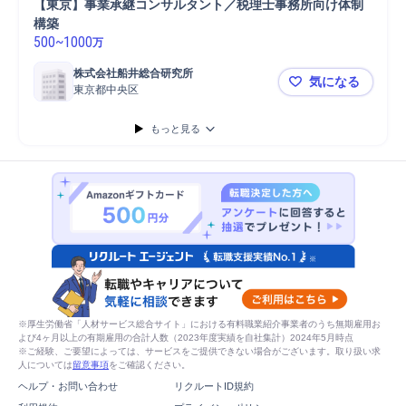
【東京】事業承継コンサルタント／税理士事務所向け体制
構築
500
~
1000
万
株式会社船井総合研究所
気になる
東京都中央区
【東京】事
もっと見る
※厚生労働省「人材サービス総合サイト」における有料職業紹介事業者のうち無期雇用お
よび4ヶ月以上の有期雇用の合計人数（2023年度実績を自社集計）2024年5月時点
※ご経験、ご要望によっては、サービスをご提供できない場合がございます。取り扱い求
人については
留意事項
をご確認ください。
ヘルプ・お問い合わせ
リクルートID規約