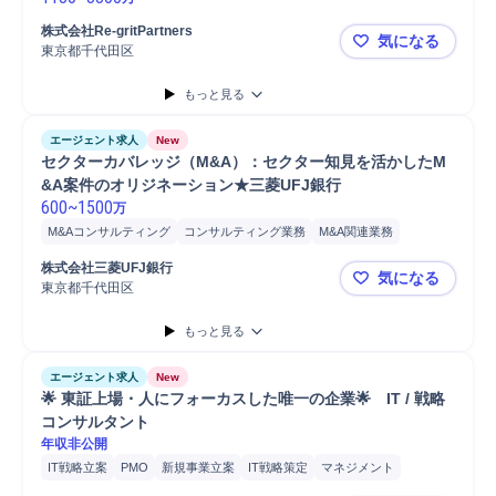
株式会社Re-gritPartners
気になる
東京都千代田区
新規事業創
もっと見る
エージェント求人
New
セクターカバレッジ（M&A）：セクター知見を活かしたM
&A案件のオリジネーション★三菱UFJ銀行
600
~
1500
万
M&Aコンサルティング
コンサルティング業務
M&A関連業務
M&A案件担当
M&A支援
国内M&A対応
M&A対応
株式会社三菱UFJ銀行
気になる
M&Aアドバイザリー
東京都千代田区
セクターカ
もっと見る
エージェント求人
New
🌟 東証上場・人にフォーカスした唯一の企業🌟　IT / 戦略
コンサルタント
年収非公開
IT戦略立案
PMO
新規事業立案
IT戦略策定
マネジメント
プロジェクトマネジメント
コンサルティング業務