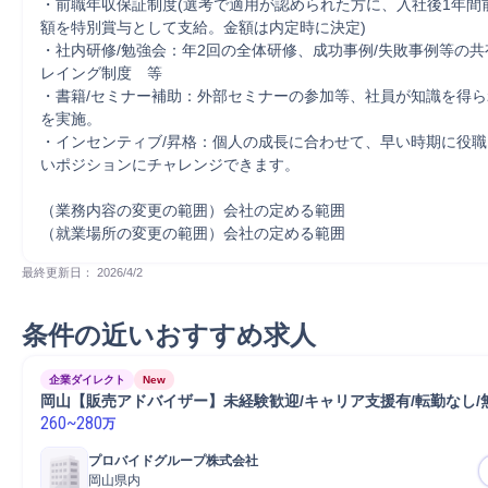
・前職年収保証制度(選考で適用が認められた方に、入社後1年間
額を特別賞与として支給。金額は内定時に決定)

・社内研修/勉強会：年2回の全体研修、成功事例/失敗事例等の
レイング制度　等

・書籍/セミナー補助：外部セミナーの参加等、社員が知識を得
を実施。

・インセンティブ/昇格：個人の成長に合わせて、早い時期に役
いポジションにチャレンジできます。

（業務内容の変更の範囲）会社の定める範囲

（就業場所の変更の範囲）会社の定める範囲
最終更新日： 
2026/4/2
条件の近いおすすめ求人
企業ダイレクト
New
岡山【販売アドバイザー】未経験歓迎/キャリア支援有/転勤なし/
260
~
280
万
プロバイドグループ株式会社
岡山県内