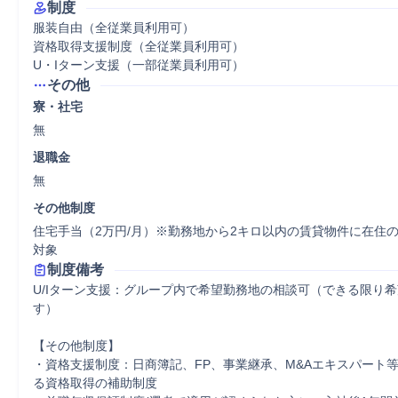
制度
服装自由（全従業員利用可）

資格取得支援制度（全従業員利用可）

U・Iターン支援（一部従業員利用可）
その他
寮・社宅
無
退職金
無
その他制度
住宅手当（2万円/月）※勤務地から2キロ以内の賃貸物件に在住
対象
制度備考
U/Iターン支援：グループ内で希望勤務地の相談可（できる限り
す）

【その他制度】

・資格支援制度：日商簿記、FP、事業継承、M&Aエキスパート等
る資格取得の補助制度
