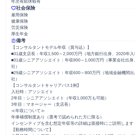
年次有給休暇有
社会保険
雇用保険

健康保険

労災保険

厚生年金
備考
【コンサルタントモデル年収（賞与込）】

■31歳支店長：年収1,500～2,000万円（地方銀行出身、2020年入
■31歳シニアアソシエイト：年収800～1,000万円（事業会社出身、
社）

■29歳シニアアソシエイト：年収600～800万円（地域金融機関出
社）

【コンサルタントキャリアパス1例】

入社時：アソシエイト

2年目：シニアアソシエイト（年収1,000万も可能）

3年目：マネージャー（支店長）

≪年収について≫ 

年俸補償制度あり（選考で認められた方に限る） 

インセンティブを含む想定年収等の詳細は面接時にご説明します 

【勤務時間について】 
