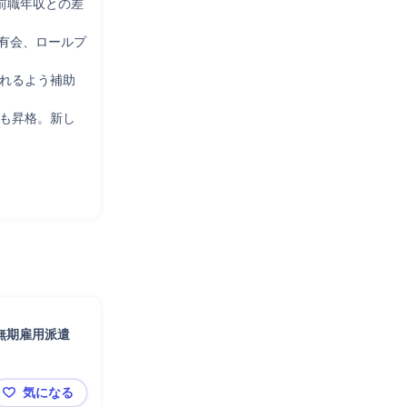
前職年収との差
共有会、ロールプ
られるよう補助
職も昇格。新し
無期雇用派遣
気になる
岡山【販売アドバイザー】未経験歓迎/キャリア支援有/