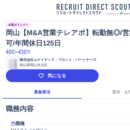
企業ダイレクト
岡山【M&A営業テレアポ】転勤無◎/
可/年間休日125日
400
~
430
万
株式会社ユナイテッド・フロント・パートナーズ
岡山県岡山市北区
気になる
募集要項
選考・企
職務内容
職種