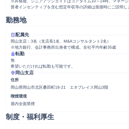
※昇格後、シニアアソシエイトはコアタイム10～14時、マネー
督者インセンティブを含む想定年収等の詳細は面接時にご説明し
勤務地
配属先
岡山支店：3名（支店長1名、M&Aコンサルタント2名）

※地方銀行、会計事務所出身者で構成。全社平均年齢35歳
転勤
無

希望いただければ転勤も可能です。
岡山支店
住所
岡山県岡山市北区桑田町18-21　エネプレイス岡山3階
喫煙環境
屋内全面禁煙
制度・福利厚生