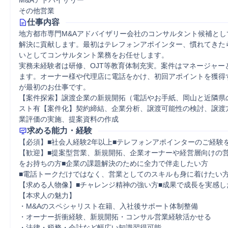
M&Aアドバイザリー
その他営業
仕事内容
地方都市専門M&Aアドバイザリー会社のコンサルタント候補とし
解決に貢献します。最初はテレフォンアポインター、慣れてきた
いとしてコンサルタント業務をお任せします。

実務未経験者は研修、OJT等教育体制充実。案件はマネージャー
ます。オーナー様や代理店に電話をかけ、初回アポイントを獲得
が最初のお仕事です。

【案件探索】譲渡企業の新規開拓（電話やお手紙、岡山と近隣県
スト有【案件化】契約締結、企業分析、譲渡可能性の検討、譲渡
業評価の実施、提案資料の作成
求める能力・経験
【必須】■社会人経験2年以上■テレフォンアポインターのご経験
【歓迎】■提案型営業、新規開拓、企業オーナーや経営層向けの営
をお持ちの方■企業の課題解決のために全力で伴走したい方

■電話トークだけではなく、営業としてのスキルも身に着けたい方
【求める人物像】■チャレンジ精神の強い方■成果で成長を実感した
【本求人の魅力】

・M&Aのスペシャリスト在籍、入社後サポート体制整備

・オーナー折衝経験、新規開拓・コンサル営業経験活かせる

・法律・税務・会計など幅広い知識習得可能