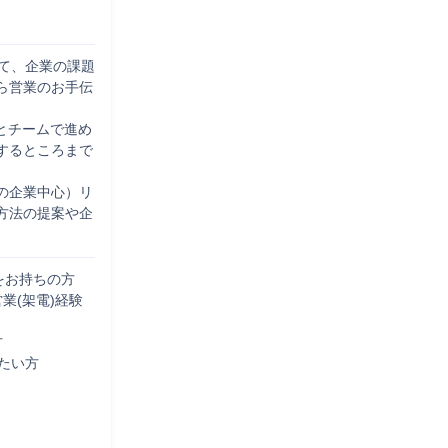
て、企業の課題
ら営業のお手伝
とチームで進め
するところまで
の企業中心）リ
方法の提案や企
をお持ちの方
業(架電)経験


い方
