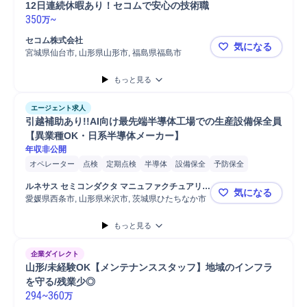
12日連続休暇あり！セコムで安心の技術職
350
~
万
セコム株式会社
気になる
宮城県仙台市, 山形県山形市, 福島県福島市
【東北】未経
もっと見る
エージェント求人
引越補助あり!!AI向け最先端半導体工場での生産設備保全員
【異業種OK・日系半導体メーカー】
年収非公開
オペレーター
点検
定期点検
半導体
設備保全
予防保全
メンテナンス
パワー半導体
パワー半導体製造
工場
設備保守
ルネサス セミコンダクタ マニュファクチュアリン
気になる
生産設備メンテナンス
生産設備
部品交換
電気設備メンテナンス
グ株式会社
愛媛県西条市, 山形県米沢市, 茨城県ひたちなか市
引越補助あ
定期メンテナンス
機械メンテナンス
設備メンテナンス
部品
もっと見る
産業機械
保全業務
設備点検
半導体プラント
企業ダイレクト
山形/未経験OK【メンテナンススタッフ】地域のインフラ
を守る/残業少◎
294
~
360
万