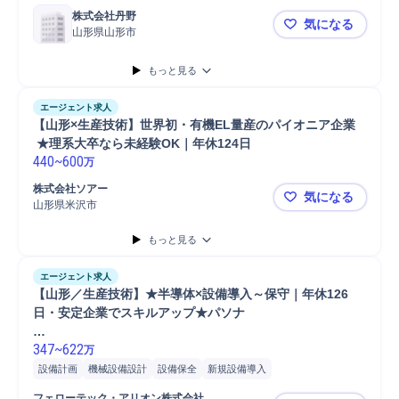
株式会社丹野
気になる
山形県山形市
山形/未経
もっと見る
エージェント求人
【山形×生産技術】世界初・有機EL量産のパイオニア企業
 ★理系大卒なら未経験OK｜年休124日
440
~
600
万
株式会社ソアー
気になる
山形県米沢市
【山形×生産
もっと見る
エージェント求人
【山形／生産技術】★半導体×設備導入～保守｜年休126
日・安定企業でスキルアップ★パソナ

347
~
622
万
設備計画
機械設備設計
設備保全
新規設備導入
フェローテック・アリオン株式会社