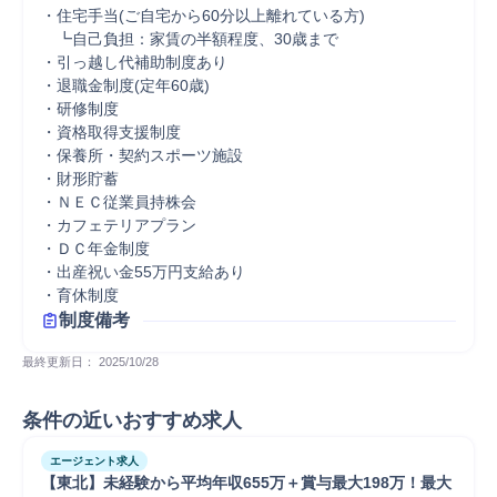
・住宅手当(ご自宅から60分以上離れている方)

　┗自己負担：家賃の半額程度、30歳まで

・引っ越し代補助制度あり

・退職金制度(定年60歳)

・研修制度

・資格取得支援制度

・保養所・契約スポーツ施設

・財形貯蓄

・ＮＥＣ従業員持株会

・カフェテリアプラン

・ＤＣ年金制度

・出産祝い金55万円支給あり

・育休制度
制度備考
最終更新日： 
2025/10/28
条件の近いおすすめ求人
エージェント求人
【東北】未経験から平均年収655万＋賞与最大198万！最大