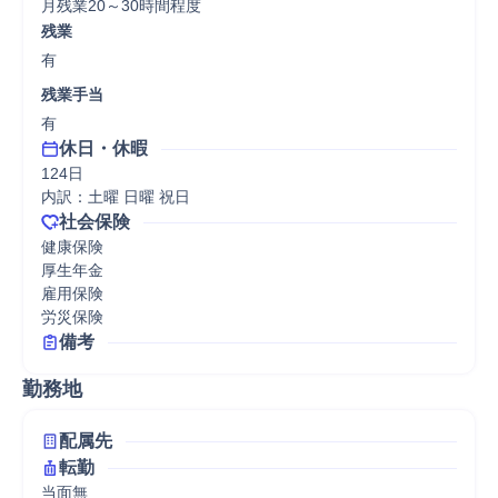
残業
有
残業手当
有
休日・休暇
124日

内訳：土曜 日曜 祝日
社会保険
健康保険

厚生年金

雇用保険

労災保険
備考
勤務地
配属先
転勤
当面無