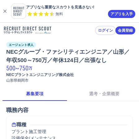
アプリなら重要なスカウトを見逃さない!
無料
アプリを入手
ログイン
会員登録
エージェント求人
NECグループ・ファシリティエンジニア／山形／
年収500～750万／年休124日／出張なし
500
~
750
万
NECプラントエンジニアリング株式会社
山形県鶴岡市
募集要項
選考・企業概要
職務内容
職種
プラント施工管理
設備保全/メンテナンス