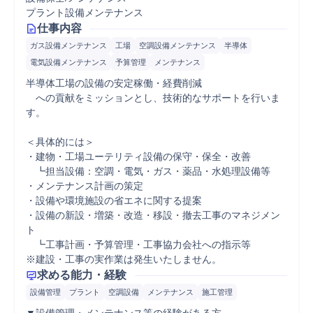
プラント設備メンテナンス
仕事内容
ガス設備メンテナンス
工場
空調設備メンテナンス
半導体
電気設備メンテナンス
予算管理
メンテナンス
半導体工場の設備の安定稼働・経費削減

　への貢献をミッションとし、技術的なサポートを行いま
す。

＜具体的には＞

・建物・工場ユーテリティ設備の保守・保全・改善 　

　┗担当設備：空調・電気・ガス・薬品・水処理設備等

・メンテナンス計画の策定

・設備や環境施設の省エネに関する提案

・設備の新設・増築・改造・移設・撤去工事のマネジメン
ト

　┗工事計画・予算管理・工事協力会社への指示等

※建設・工事の実作業は発生いたしません。
求める能力・経験
設備管理
プラント
空調設備
メンテナンス
施工管理