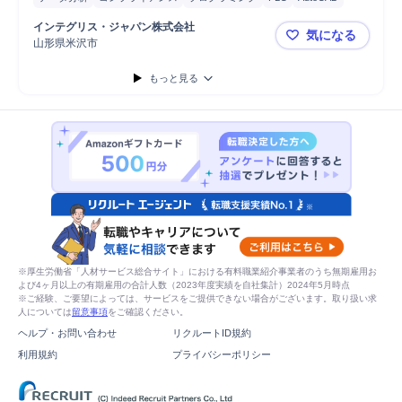
インテグリス・ジャパン株式会社
気になる
山形県米沢市
【外資系化学メ
もっと見る
※厚生労働省「人材サービス総合サイト」における有料職業紹介事業者のうち無期雇用お
よび4ヶ月以上の有期雇用の合計人数（2023年度実績を自社集計）2024年5月時点
※ご経験、ご要望によっては、サービスをご提供できない場合がございます。取り扱い求
人については
留意事項
をご確認ください。
ヘルプ・お問い合わせ
リクルートID規約
利用規約
プライバシーポリシー