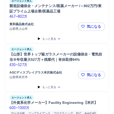
エージェント求人
製造設備保全・メンテナンス/医薬メーカー /～802万円/東
証プライム上場企業/医薬品工場
467
~
802
万
東和薬品株式会社
気になる
山形県上山市
製造設備保全
もっと見る
エージェント求人
【山形】世界トップ級ガラスメーカーの設備保全・電気担
当※年収最大527万＋残業代｜有休取得94%
430
~
527
万
AGCディスプレイグラス米沢株式会社
気になる
山形県米沢市
【山形】世
もっと見る
エージェント求人
【外資系化学メーカー】Facility Engineering【米沢】
600
~
1000
万
データ分析
コンプライアンス
プログラミング
PLC
AutoCAD