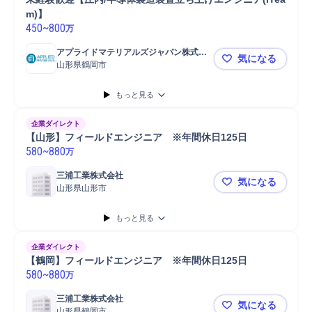
m)】
450
~
800
万
アプライドマテリアルズジャパン株式会
気になる
社
山形県鶴岡市
未経験歓迎【
もっと見る
企業ダイレクト
【山形】フィールドエンジニア　※年間休日125日
580
~
880
万
三浦工業株式会社
気になる
山形県山形市
【山形】フ
もっと見る
企業ダイレクト
【鶴岡】フィールドエンジニア　※年間休日125日
580
~
880
万
三浦工業株式会社
気になる
山形県鶴岡市