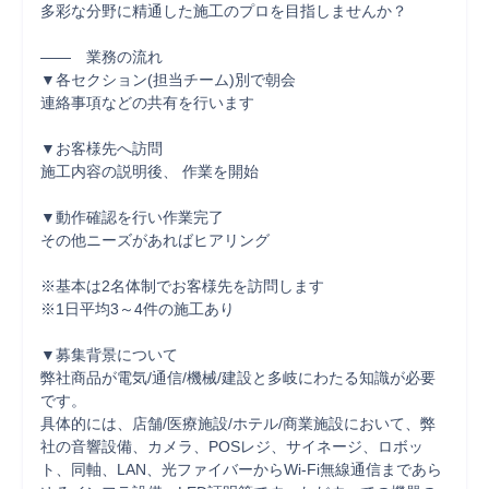
多彩な分野に精通した施工のプロを目指しませんか？

――　業務の流れ

▼各セクション(担当チーム)別で朝会

連絡事項などの共有を行います

▼お客様先へ訪問

施工内容の説明後、 作業を開始

▼動作確認を行い作業完了

その他ニーズがあればヒアリング

※基本は2名体制でお客様先を訪問します

※1日平均3～4件の施工あり

▼募集背景について

弊社商品が電気/通信/機械/建設と多岐にわたる知識が必要
です。

具体的には、店舗/医療施設/ホテル/商業施設において、弊
社の音響設備、カメラ、POSレジ、サイネージ、ロボッ
ト、同軸、LAN、光ファイバーからWi-Fi無線通信まであら