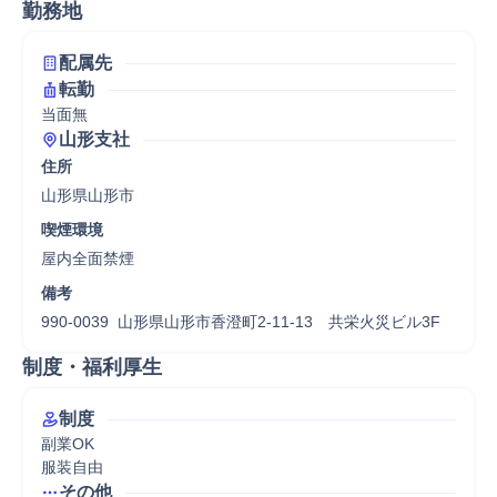
勤務地
配属先
転勤
当面無
山形支社
住所
山形県山形市
喫煙環境
屋内全面禁煙
備考
990-0039  山形県山形市香澄町2-11-13　共栄火災ビル3F 
制度・福利厚生
制度
副業OK

服装自由
その他