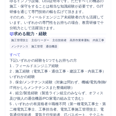
ゆるインフラ設備、LED証明等です。ただすべての機器の
施工・保守をすることは相当な知識経験が必要です。OJT
研修を通じて専門技術の幅を広げて頂きます。

そのため、フィールドエンジニア未経験者の方も活躍して
います。いずれかの専門性をお持ちの場合、教育研修で十
分戦力として活躍頂けます。
求める能力・経験
施工管理技士
主任/リーダー
主任技術者
高所作業車運転
内装工事
メンテナンス
施工管理
通信機器
すべて
下記いずれかの経験を1つでもお持ちの方

1．フィールドエンジニア経験

2．施工経験（電気工事・通信工事・建設工事・内装工事）
いずれかの経験

3．保全/メンテナンス経験（対象は問わず、機械/電気/制御/
IT何かしらメンテナンスまた整備経験）

4．組立/製造経験（製造ライン組立のみならず、オフィス
及び個人の通信機器/PC/家電の組み立て含む）

5．いずれかの有資格者※職種不問（第一種電気工事士・第
二種電気工事士、工事担当者、電気工事施工管理技士、電
気通信技術者、電気主任技術者、ITパスポート、テクニカ