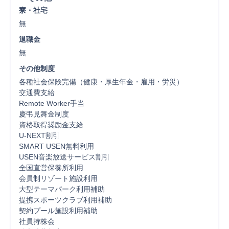
寮・社宅
無
退職金
無
その他制度
各種社会保険完備（健康・厚生年金・雇用・労災）

交通費支給

Remote Worker手当

慶弔見舞金制度

資格取得奨励金支給

U-NEXT割引

SMART USEN無料利用

USEN音楽放送サービス割引

全国直営保養所利用

会員制リゾート施設利用

大型テーマパーク利用補助

提携スポーツクラブ利用補助

契約プール施設利用補助

社員持株会
