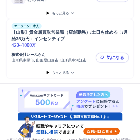
【鶴岡】フ
もっと見る
エージェント求人
【山形】貴金属買取営業職（店舗勤務）/土日も休める！/月
給35万円＋インセンティブ
420
~
1000
万
株式会社いーふらん
気になる
山形県南陽市, 山形県山形市, 山形県寒河江市
【山形】貴
もっと見る
※厚生労働省「人材サービス総合サイト」における有料職業紹介事業者のうち無期雇用お