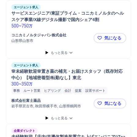
エージェント求人
サービスエンジニア/東証プライム・コニカミノルタのヘル
スケア事業/X線デジタル撮影で国内シェア4割
500
~
750
万
コニカミノルタジャパン株式会社
気になる
山形県山形市
サービスエ
もっと見る
エージェント求人
🌸未経験歓迎🌸置き薬の補充・お届けスタッフ（既存対応
中心）【地域密着型/転勤なし】東北
300
~
350
万
事務
ルート営業
ヒアリング
会計
提案
設置サポート
CM/テレビ広告
営業
品質管理
金
集金
既存顧客
株式会社富士薬品
気になる
岩手県宮古市, 秋田県横手市, 山形県鶴岡市
🌸未経験
もっと見る
企業ダイレクト
未経験歓迎【庄内/半導体製造装置立ち上げエンジニア(iTea