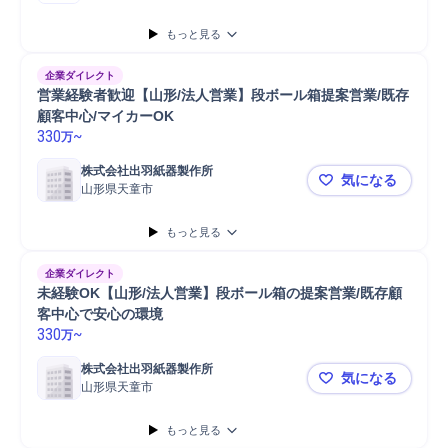
もっと見る
企業ダイレクト
営業経験者歓迎【山形/法人営業】段ボール箱提案営業/既存
顧客中心/マイカーOK
330
~
万
株式会社出羽紙器製作所
気になる
山形県天童市
営業経験者歓
もっと見る
企業ダイレクト
未経験OK【山形/法人営業】段ボール箱の提案営業/既存顧
客中心で安心の環境
330
~
万
株式会社出羽紙器製作所
気になる
山形県天童市
未経験OK
もっと見る