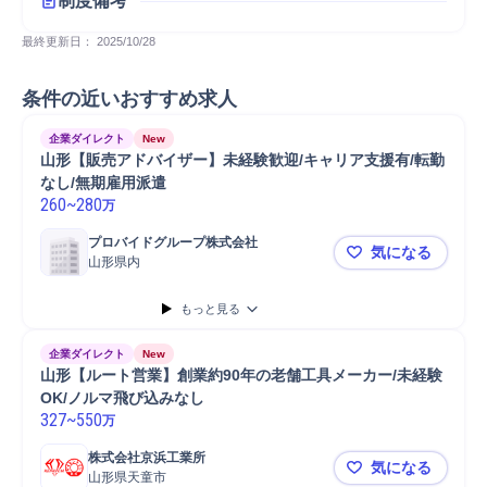
制度備考
最終更新日： 
2025/10/28
条件の近いおすすめ求人
企業ダイレクト
New
山形【販売アドバイザー】未経験歓迎/キャリア支援有/転勤
なし/無期雇用派遣
260
~
280
万
プロバイドグループ株式会社
気になる
山形県内
山形【販売
もっと見る
企業ダイレクト
New
山形【ルート営業】創業約90年の老舗工具メーカー/未経験
OK/ノルマ飛び込みなし
327
~
550
万
株式会社京浜工業所
気になる
山形県天童市
山形【ルート