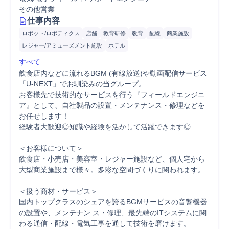
その他営業
仕事内容
ロボット/ロボティクス
店舗
教育研修
教育
配線
商業施設
レジャー/アミューズメント施設
ホテル
すべて
飲食店内などに流れるBGM (有線放送)や動画配信サービス
「U-NEXT」でお馴染みの当グループ。

お客様先で技術的なサービスを行う『フィールドエンジニ
ア』として、自社製品の設置・メンテナンス・修理などを
お任せします！

経験者大歓迎◎知識や経験を活かして活躍できます◎

＜お客様について＞

飲食店・小売店・美容室・レジャー施設など、個人宅から
大型商業施設まで様々。多彩な空間づくりに関われます。

＜扱う商材・サービス＞

国内トップクラスのシェアを誇るBGMサービスの音響機器
の設置や、メンテナン ス・修理、最先端のITシステムに関
わる通信・配線・電気工事を通して技術を磨けます。
