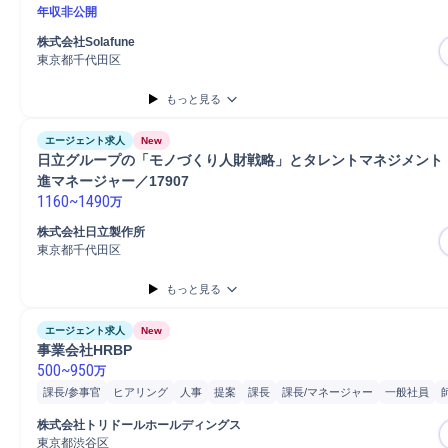
年収非公開
株式会社Solafune
東京都千代田区
もっと見る
エージェント求人
New
日立グループの「モノづくり人財戦略」とタレントマネジメント
進マネージャー／17907
1160
~
1490
万
株式会社日立製作所
東京都千代田区
もっと見る
エージェント求人
New
事業会社HRBP
500
~
950
万
課長/参事官
ヒアリング
人事
提案
課長
課長/マネージャー
一般社員
制度運用
分析
マネジメント
Microsoft Excel
プロジェクト
プロジェクト
株式会社トリドールホールディングス
リーダー
東京都渋谷区