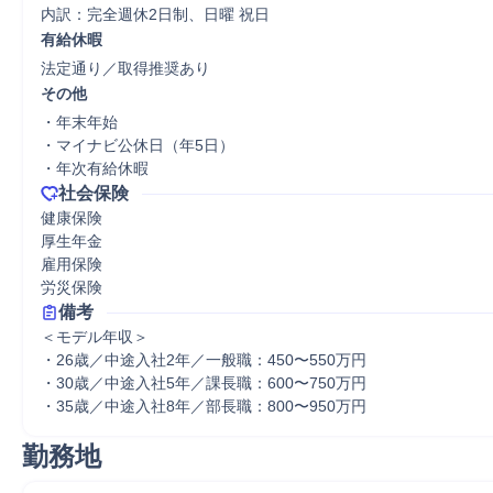
内訳：完全週休2日制、日曜 祝日
有給休暇
法定通り／取得推奨あり
その他
・年末年始

・マイナビ公休日（年5日）

・年次有給休暇
社会保険
健康保険

厚生年金

雇用保険

労災保険
備考
＜モデル年収＞

・26歳／中途入社2年／一般職：450〜550万円

・30歳／中途入社5年／課長職：600〜750万円

・35歳／中途入社8年／部長職：800〜950万円
勤務地