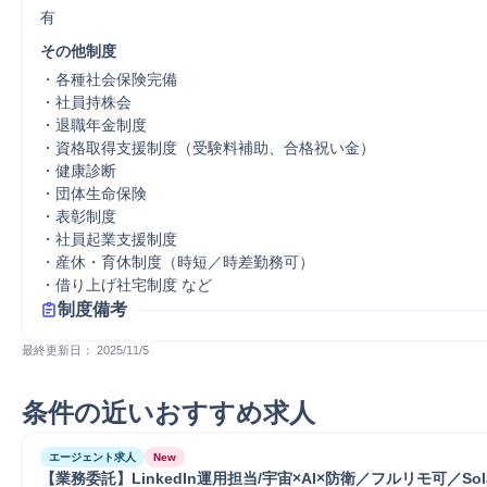
有
その他制度
・各種社会保険完備

・社員持株会

・退職年金制度

・資格取得支援制度（受験料補助、合格祝い金）

・健康診断

・団体生命保険

・表彰制度

・社員起業支援制度

・産休・育休制度（時短／時差勤務可）

・借り上げ社宅制度 など
制度備考
最終更新日： 
2025/11/5
条件の近いおすすめ求人
エージェント求人
New
【業務委託】LinkedIn運用担当/宇宙×AI×防衛／フルリモ可／Sola