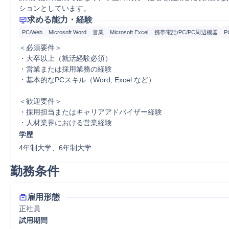
ションとしています。
求める能力・経験
PC/Web
Microsoft Word
営業
Microsoft Excel
携帯電話/PC/PC周辺機器
P
＜必須要件＞

・大卒以上（就活経験必須）

・営業または採用業務の経験

・基本的なPCスキル（Word, Excel など）

＜歓迎要件＞

・採用担当またはキャリアアドバイザー経験

・人材業界における営業経験
学歴
4年制大学、6年制大学
勤務条件
雇用形態
正社員
試用期間