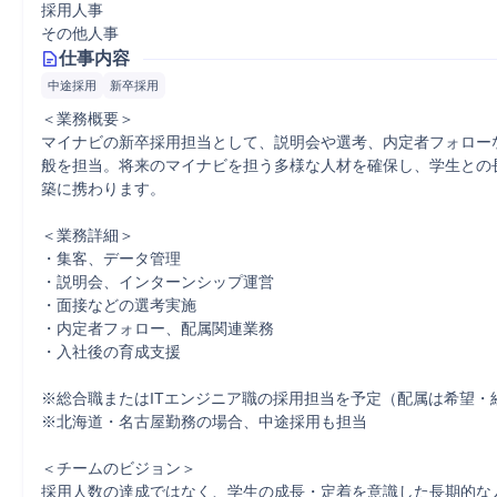
採用人事
その他人事
仕事内容
中途採用
新卒採用
＜業務概要＞

マイナビの新卒採用担当として、説明会や選考、内定者フォロー
般を担当。将来のマイナビを担う多様な人材を確保し、学生との
築に携わります。

＜業務詳細＞

・集客、データ管理

・説明会、インターンシップ運営

・面接などの選考実施

・内定者フォロー、配属関連業務

・入社後の育成支援

※総合職またはITエンジニア職の採用担当を予定（配属は希望・経
※北海道・名古屋勤務の場合、中途採用も担当

＜チームのビジョン＞

採用人数の達成ではなく、学生の成長・定着を意識した長期的な