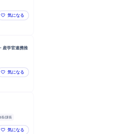
気になる
【業務委託】LinkedIn運用担当/宇宙×AI×防衛／フルリモ可
・産学官連携推
気になる
日立グループの「モノづくり人財戦略」とタレントマネジ
師長/課長
リーダー
翻訳
気になる
事業会社HRBP