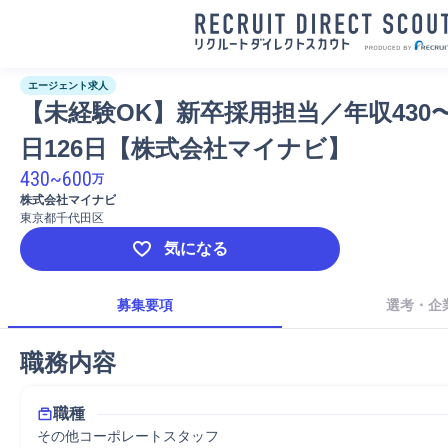
エージェント求人
【未経験OK】新卒採用担当／年収430
日126日【株式会社マイナビ】
430
~
600
万
株式会社マイナビ
東京都千代田区
気になる
募集要項
選考・企
職務内容
職種
その他コーポレートスタッフ