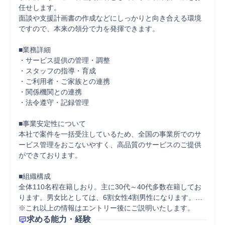
任せします。

面談や支援計画書の作成などにしっかりと向き合える環境
ですので、本来の領分で力を発揮できます。

■業務詳細

・サービス提供の管理・調整

・スタッフの指導・育成

・ご利用者・ご家族との連携

・関係機関との連携

・法令遵守・記録管理

■事業安定性について

本社で案件を一括受注しているため、全国の事業所でのサ
ービス管理をおこないやすく、高品質のサービスのご提供
ができております。

■組織構成

全体110名程在籍しおり。主に30代～40代多数在籍してお
ります。男女比としては、6割女性4割男性になります。…

※これ以上の情報はエントリー後にご説明いたします。
求める能力・経験