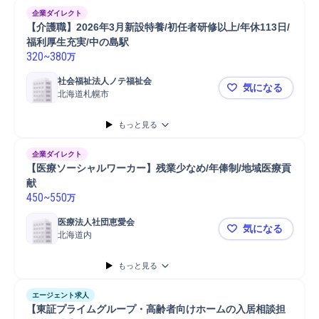
企業ダイレクト
【介護職】2026年3月新設特養/初任者研修以上/年休113日/
福利厚生充実/中の島駅
320
~
380
万
社会福祉法人ノテ福祉会
気になる
北海道札幌市
【介護職】2
もっと見る
企業ダイレクト
【医療ソーシャルワーカー】残業少なめ/年俸制/地域医療貢
献
450
~
550
万
医療法人社団恵愛会
気になる
北海道内
【医療ソー
もっと見る
エージェント求人
【東証プライムグループ・高齢者向けホームの入居相談担