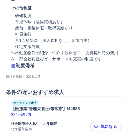
その他制度
・研修制度

・育児休暇（取得実績あり）

・産前・産後休暇（取得実績あり）

・社員旅行

・月1回懇親会（個人負担なし、参加自由）

・住宅支援制度

※不動産物件の紹介・仲介手数料ゼロ、賃貸契約時の費用
を一部会社負担など、サポートも充実の制度です
制度備考
最終更新日： 
2025/11/6
条件の近いおすすめ求人
エージェント求人
【医療業/管理栄養士/帯広市】/44585
331
~
492
万
社会医療法人北斗　北斗病院
気になる
北海道帯広市
【医療業/管理