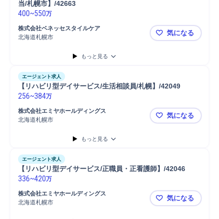
当/札幌市】/42663
400
~
550
万
株式会社ベネッセスタイルケア
気になる
北海道札幌市
【東証プライ
もっと見る
エージェント求人
【リハビリ型デイサービス/生活相談員/札幌】/42049
256
~
384
万
株式会社エミヤホールディングス
気になる
北海道札幌市
【リハビリ型
もっと見る
エージェント求人
【リハビリ型デイサービス/正職員・正看護師】/42046
336
~
420
万
株式会社エミヤホールディングス
気になる
北海道札幌市
【リハビリ型