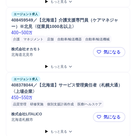
もっと見る
エージェント求人
408459549／【北海道】介護支援専門員（ケアマネジャ
ー）※北見〈従業員1000名以上〉
400
~
500
万
介護
マネジメント
店舗
自動車/輸送機器
自動車/輸送機械
自動車
普通自動車
株式会社オカモト
気になる
北海道北見市
408459
もっと見る
エージェント求人
408378044／【北海道】サービス管理責任者（札幌大通）
〈上場企業〉
450
~
550
万
品質管理
研修実施
個別支援計画作成
医療/ヘルスケア
バリューアップ/モニタリング
サービス提供
モニタリング
スタッフ
株式会社LITALICO
気になる
管理職
マネジメント
福祉施設
北海道札幌市
408378
もっと見る