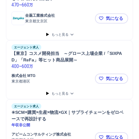
470
~
660
万
全薬工業株式会社
気になる
東京都文京区
【東京/製品
もっと見る
エージェント求人
【東京】コスメ開発担当　～グロース上場企業 /「SIXPA
D」「ReFa」等ヒット商品展開～ 
400
~
600
万
株式会社 MTG
気になる
東京都港区
【東京】コス
もっと見る
エージェント求人
✳️SCM×購買×生産×物流×GX｜サプライチェーンをゼロベ
ースで再設計する
年収非公開
アビームコンサルティング株式会社
気になる