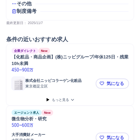
その他
制度備考
最終更新日： 
2025/11/7
条件の近いおすすめ求人
企業ダイレクト
New
【化粧品・商品企画】(株)ニッピグループ/年休125日・残業
10h未満
450
~
900
万
株式会社ニッピコラーゲン化粧品
気になる
東京都足立区
【化粧品・商
もっと見る
エージェント求人
New
微生物分析・研究
500
~
600
万
大手消費財メーカー
気になる