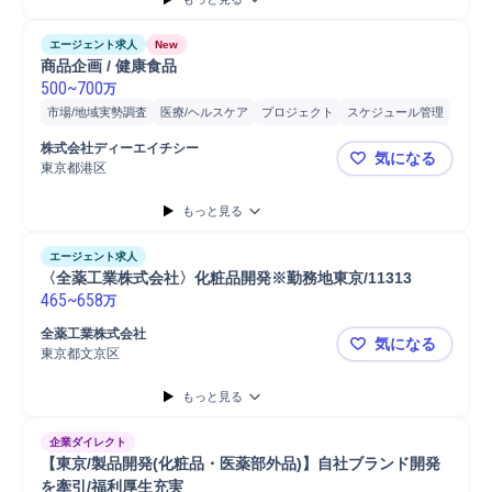
エージェント求人
New
商品企画 / 健康食品
500
~
700
万
市場/地域実勢調査
医療/ヘルスケア
プロジェクト
スケジュール管理
市場調査
プロジェクトマネジメント
開発プロジェクト
株式会社ディーエイチシー
気になる
マネジメント
商品企画
デザイン
マーケティング
開発
販売
東京都港区
商品企画 / 
効果検証
検証
分析
戦略立案
EC
食品
企画立案
データ分析
もっと見る
文書作成
エージェント求人
〈全薬工業株式会社〉化粧品開発※勤務地東京/11313
465
~
658
万
全薬工業株式会社
気になる
東京都文京区
〈全薬工業株
もっと見る
企業ダイレクト
【東京/製品開発(化粧品・医薬部外品)】自社ブランド開発
を牽引/福利厚生充実