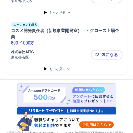
東京都中央区
✳️SCM×
もっと見る
エージェント求人
コスメ開発責任者（新規事業開発室）　～グロース上場企
業
800
~
1000
万
株式会社 MTG
気になる
東京都港区
コスメ開発
もっと見る
※厚生労働省「人材サービス総合サイト」における有料職業紹介事業者のうち無期雇用お