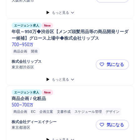
大阪府大阪市
微生物分析
もっと見る
エージェント求人
New
年収～950万◆渋谷区【メンズ頭髪用品等の商品開発リーダ
ー候補】グロース上場中◆株式会社リップス
700
~
950
万
商品企画
開発
株式会社リップス
気になる
東京都渋谷区
年収～95
もっと見る
エージェント求人
New
商品企画 / 化粧品
500
~
700
万
商品企画
EC
企画立案
文書作成
スケジュール管理
デザイン
コンセプト立案
データ分析
販売
マーケティング
分析
株式会社ディーエイチシー
気になる
東京都港区
商品企画 / 
もっと見る